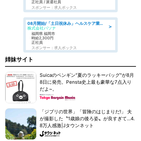
正社員 / 派遣社員
スポンサー：求人ボックス
08月開始/「土日祝休み」ヘルスケア業界の産業保健師/高時給/未経験OK/要資格:保健師、正看護師
＞
株式会社パソナ
福岡県 福岡市
時給2,300円
正社員
スポンサー：求人ボックス
姉妹サイト
Suicaのペンギン"夏のラッキーバッグ"が8月
8日に発売。Pensta史上最も豪華な7点入り
だよ~。
「ジブリの世界」「冒険のはじまりだ!」 夫
が撮影した〝1歳娘の後ろ姿〟が良すぎて...4.
8万人感激|Jタウンネット