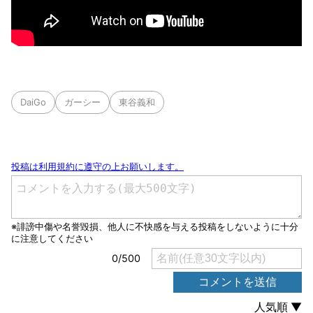
DaiGo
ガーシー
東谷義和