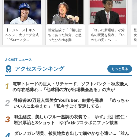
【ドジャース】キム・
新党結成で「「騙し討
「れいわ新選組」が党
登
ヘソン、大リーグ公式
ちにあった気分」と怒
名の変更を発表、「い
女
「PSロースタ...
ったひろゆき妻...
のちの党」へ ...
発
J-CAST ニュース
アクセスランキング
もっと見る
電撃トレードの巨人・リチャード、ソフトバンク・秋広優人
の存在感薄れ...「他球団の方が出場機会ある」の声が
登録者60万超人気美女YouTuber、結婚を発表 「めっちゃ
いい人に出会えた」「私今すごく安定してる」
羽生結弦、美しいブルー基調の衣装で...「ゆず」北川悠仁・
岩沢厚治と3ショット ゆず×ゆづコラボにファン歓喜
ダレノガレ明美、被災地炊き出しで細やかな心遣い...「並ん