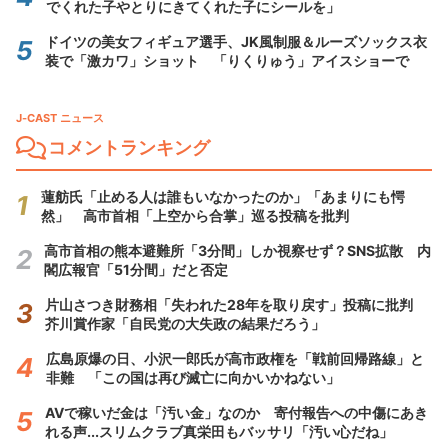
でくれた子やとりにきてくれた子にシールを」
ドイツの美女フィギュア選手、JK風制服＆ルーズソックス衣
装で「激カワ」ショット 「りくりゅう」アイスショーで
J-CAST ニュース
コメントランキング
蓮舫氏「止める人は誰もいなかったのか」「あまりにも愕
然」 高市首相「上空から合掌」巡る投稿を批判
高市首相の熊本避難所「3分間」しか視察せず？SNS拡散 内
閣広報官「51分間」だと否定
片山さつき財務相「失われた28年を取り戻す」投稿に批判
芥川賞作家「自民党の大失政の結果だろう」
広島原爆の日、小沢一郎氏が高市政権を「戦前回帰路線」と
非難 「この国は再び滅亡に向かいかねない」
AVで稼いだ金は「汚い金」なのか 寄付報告への中傷にあき
れる声...スリムクラブ真栄田もバッサリ「汚い心だね」