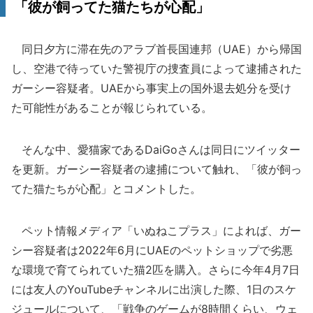
「彼が飼ってた猫たちが心配」
同日夕方に滞在先のアラブ首長国連邦（UAE）から帰国
し、空港で待っていた警視庁の捜査員によって逮捕された
ガーシー容疑者。UAEから事実上の国外退去処分を受け
た可能性があることが報じられている。
そんな中、愛猫家であるDaiGoさんは同日にツイッター
を更新。ガーシー容疑者の逮捕について触れ、「彼が飼っ
てた猫たちが心配」とコメントした。
ペット情報メディア「いぬねこプラス」によれば、ガー
シー容疑者は2022年6月にUAEのペットショップで劣悪
な環境で育てられていた猫2匹を購入。さらに今年4月7日
には友人のYouTubeチャンネルに出演した際、1日のスケ
ジュールについて、「戦争のゲームが8時間くらい、ウェ