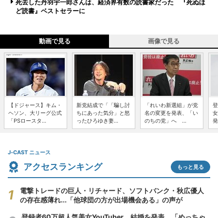
死去した丹羽宇一郎さんは、経済界有数の読書家だった 『死ぬほ
ど読書』ベストセラーに
動画で見る
画像で見る
【ドジャース】キム・
新党結成で「「騙し討
「れいわ新選組」が党
登
ヘソン、大リーグ公式
ちにあった気分」と怒
名の変更を発表、「い
女
「PSロースタ...
ったひろゆき妻...
のちの党」へ ...
発
J-CAST ニュース
アクセスランキング
もっと見る
電撃トレードの巨人・リチャード、ソフトバンク・秋広優人
の存在感薄れ...「他球団の方が出場機会ある」の声が
登録者60万超人気美女YouTuber、結婚を発表 「めっちゃ