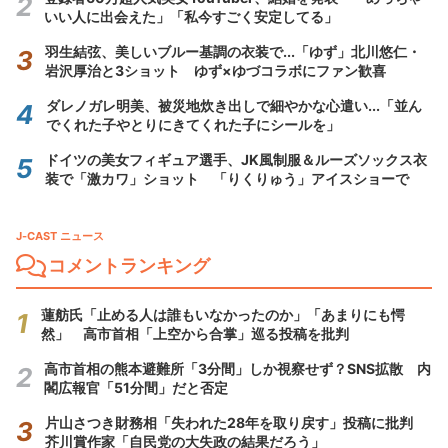
いい人に出会えた」「私今すごく安定してる」
羽生結弦、美しいブルー基調の衣装で...「ゆず」北川悠仁・
岩沢厚治と3ショット ゆず×ゆづコラボにファン歓喜
ダレノガレ明美、被災地炊き出しで細やかな心遣い...「並ん
でくれた子やとりにきてくれた子にシールを」
ドイツの美女フィギュア選手、JK風制服＆ルーズソックス衣
装で「激カワ」ショット 「りくりゅう」アイスショーで
J-CAST ニュース
コメントランキング
蓮舫氏「止める人は誰もいなかったのか」「あまりにも愕
然」 高市首相「上空から合掌」巡る投稿を批判
高市首相の熊本避難所「3分間」しか視察せず？SNS拡散 内
閣広報官「51分間」だと否定
片山さつき財務相「失われた28年を取り戻す」投稿に批判
芥川賞作家「自民党の大失政の結果だろう」