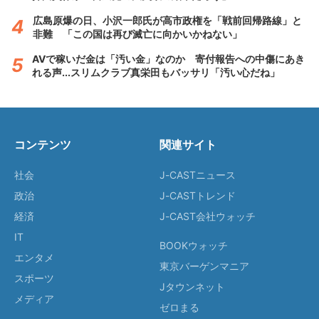
広島原爆の日、小沢一郎氏が高市政権を「戦前回帰路線」と
非難 「この国は再び滅亡に向かいかねない」
AVで稼いだ金は「汚い金」なのか 寄付報告への中傷にあき
れる声...スリムクラブ真栄田もバッサリ「汚い心だね」
コンテンツ
関連サイト
社会
J-CASTニュース
政治
J-CASTトレンド
経済
J-CAST会社ウォッチ
IT
BOOKウォッチ
エンタメ
東京バーゲンマニア
スポーツ
Jタウンネット
メディア
ゼロまる