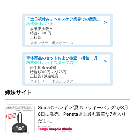
「土日祝休み」ヘルスケア業界での産業保健師業務/看護師/高時給/要資格:正看護師
＞
株式会社パソナ
大阪府 大阪市
時給2,300円
正社員
スポンサー：求人ボックス
車体部品のセットおよび検査・梱包・ 月収32万可!自動車部品の組付け・検査 家賃補助あり 長期安定/日払いOK
＞
株式会社ホットスタッフ岩手
岩手県 金ケ崎町
時給1,700円～2,125円
正社員 / 派遣社員
スポンサー：求人ボックス
姉妹サイト
Suicaのペンギン"夏のラッキーバッグ"が8月
8日に発売。Pensta史上最も豪華な7点入り
だよ~。