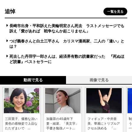
追悼
一覧を見る
長崎市出身・平和訴えた美輪明宏さん死去 ラストメッセージでも
訴え「愛があれば 戦争なんか起こりません」
つげ義春さんと白土三平さん カリスマ漫画家、二人の「違い」と
は？
死去した丹羽宇一郎さんは、経済界有数の読書家だった 『死ぬほ
ど読書』ベストセラーに
動画で見る
画像で見る
三田寛子、優雅な淡い
加藤茶の45歳年下
フィギュア・中井亜
制
黄色の着物姿で上品な
妻・綾菜、「美文字」
美、華麗にトリプルア
う
たたずまいで ...
手書き勉強ノート...
クセル決める 「...
一