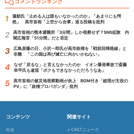
コメントランキング
蓮舫氏「止める人は誰もいなかったのか」「あまりにも愕
然」 高市首相「上空から合掌」巡る投稿を批判
高市首相の熊本避難所「3分間」しか視察せず？SNS拡散 内
閣広報官「51分間」だと否定
広島原爆の日、小沢一郎氏が高市政権を「戦前回帰路線」と
非難 「この国は再び滅亡に向かいかねない」
なぜ「戻るな」と言えなかったのか イオン爆発事故で斎藤
幸平氏も逡巡「ボクもできなかっただろうなあ」
高市首相の被災地視察動画が炎上 BGM付き「総理が主役の
PV」に「政権プロパガンダ」批判
コンテンツ
関連サイト
社会
J-CASTニュース