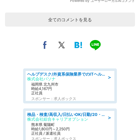
全てのコメントを見る
ヘルプデスク/外資系保険業界でのITヘルプデスク業務/駅近/即日勤務可/ヘルプデスク
＞
株式会社パソナ
福岡県 北九州市
時給4,167円
正社員
スポンサー：求人ボックス
検品・検査/高収入/日払いOK/日勤/20・30・40代活躍中/製造 工場
＞
株式会社綜合キャリアオプション
熊本県 菊陽町
時給1,800円～2,250円
正社員 / 派遣社員
スポンサー：求人ボックス