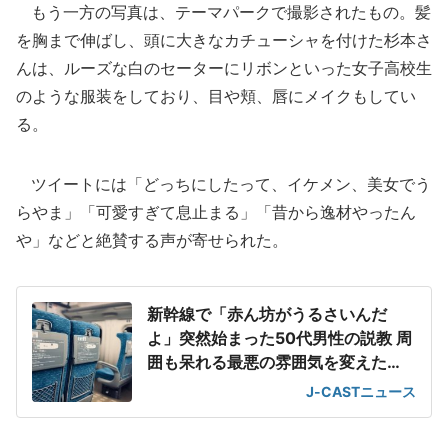
もう一方の写真は、テーマパークで撮影されたもの。髪
を胸まで伸ばし、頭に大きなカチューシャを付けた杉本さ
んは、ルーズな白のセーターにリボンといった女子高校生
のような服装をしており、目や頬、唇にメイクもしてい
る。
ツイートには「どっちにしたって、イケメン、美女でう
らやま」「可愛すぎて息止まる」「昔から逸材やったん
や」などと絶賛する声が寄せられた。
新幹線で「赤ん坊がうるさいんだ
よ」突然始まった50代男性の説教 周
囲も呆れる最悪の雰囲気を変えた
「一喝」
J-CASTニュース