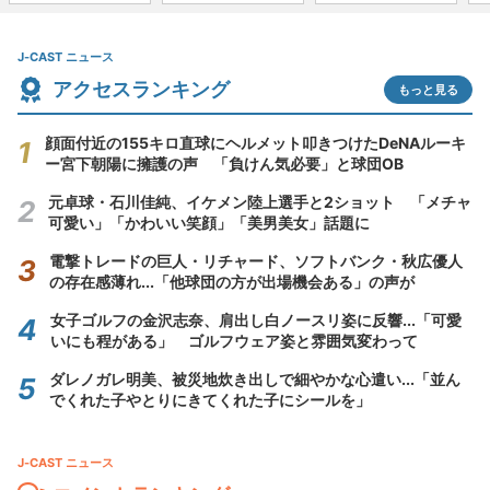
J-CAST ニュース
アクセスランキング
もっと見る
顔面付近の155キロ直球にヘルメット叩きつけたDeNAルーキ
ー宮下朝陽に擁護の声 「負けん気必要」と球団OB
元卓球・石川佳純、イケメン陸上選手と2ショット 「メチャ
可愛い」「かわいい笑顔」「美男美女」話題に
電撃トレードの巨人・リチャード、ソフトバンク・秋広優人
の存在感薄れ...「他球団の方が出場機会ある」の声が
女子ゴルフの金沢志奈、肩出し白ノースリ姿に反響...「可愛
いにも程がある」 ゴルフウェア姿と雰囲気変わって
ダレノガレ明美、被災地炊き出しで細やかな心遣い...「並ん
でくれた子やとりにきてくれた子にシールを」
J-CAST ニュース