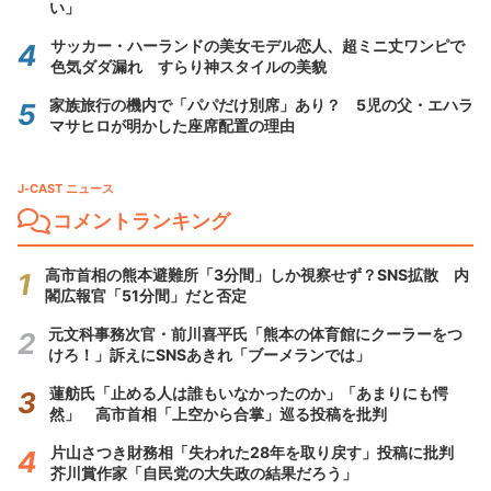
い」
サッカー・ハーランドの美女モデル恋人、超ミニ丈ワンピで
色気ダダ漏れ すらり神スタイルの美貌
家族旅行の機内で「パパだけ別席」あり？ 5児の父・エハラ
マサヒロが明かした座席配置の理由
J-CAST ニュース
コメントランキング
高市首相の熊本避難所「3分間」しか視察せず？SNS拡散 内
閣広報官「51分間」だと否定
元文科事務次官・前川喜平氏「熊本の体育館にクーラーをつ
けろ！」訴えにSNSあきれ「ブーメランでは」
蓮舫氏「止める人は誰もいなかったのか」「あまりにも愕
然」 高市首相「上空から合掌」巡る投稿を批判
片山さつき財務相「失われた28年を取り戻す」投稿に批判
芥川賞作家「自民党の大失政の結果だろう」