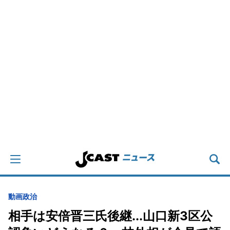
動画
政治
相手は安倍晋三氏後継...山口新3区公