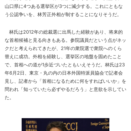
山口県に4つある選挙区が3つに減少する。これにともな
う公認争いを、林芳正外相が制することになりそうだ。
林氏は2012年の総裁選に出馬した経験があり、将来的
な首相候補と見る向きもある。参院議員だという点がネッ
クだと考えられてきたが、21年の衆院選で衆院へのくら
替えに成功。外相を経験し、選挙区の地盤を固めたこと
で、首相への道が1歩近づいたともいえそうだ。林氏は23
年6月2日、東京・丸の内の日本外国特派員協会で記者会
見し、記者から「首相になるために何をすればいいか」を
問われ「知っていたら必ずやるだろう」と意欲を示してい
た。