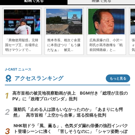
動画で見る
画像で見る
「異物使用疑惑」元韓
熊本市長、相次ぐ余震
広島原爆の日、小沢一
張
国セーブ王、出場停止
に本音ぽつり「もう嫌
郎氏が高市政権を「戦
ォ
明けマウンドで...
だなぁ」 被災...
前回帰路線」と...
気
J-CAST ニュース
アクセスランキング
もっと見る
高市首相の被災地視察動画が炎上 BGM付き「総理が主役の
PV」に「政権プロパガンダ」批判
蓮舫氏「止める人は誰もいなかったのか」「あまりにも愕
然」 高市首相「上空から合掌」巡る投稿を批判
NHK朝ドラ「風、薫る」、色気ダダ漏れ俳優の強烈インパク
ト登場シーンに沸く 「苦しそうなのに」「シャツ姿艶っぽ