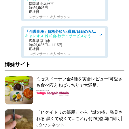
福岡県 北九州市
時給1,506円
正社員
スポンサー：求人ボックス
「介護事務」資格必須/正職員/日勤のみ/デイサービス
＞
キャレオス 株式会社/デイサービスゆうゆう南本庄
広島県 福山市
時給1,085円～1,115円
正社員
スポンサー：求人ボックス
姉妹サイト
ミセスドーナツ全4種を実食レビュー!可愛さ
も食べ応えもばっちりで大満足。
「ヒクイドリの部屋」から〝謎の棒〟発見さ
れる 黒くて硬くて...これは何?動物園に聞く|
Jタウンネット