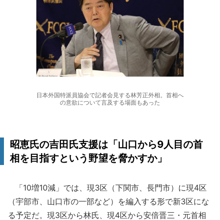
日本外国特派員協会で記者会見する林芳正外相。首相へ
の意欲について言及する場面もあった
昭恵氏の吉田氏支援は「山口から9人目の首
相を目指すという野望を脅かすか」
「10増10減」では、現3区（下関市、長門市）に現4区
（宇部市、山口市の一部など）を編入する形で新3区にな
る予定だ。現3区から林氏、現4区から安倍晋三・元首相