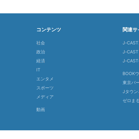
コンテンツ
関連サ
社会
J-CAS
政治
J-CAS
経済
J-CA
IT
BOOK
エンタメ
東京バ
スポーツ
Jタウン
メディア
ゼロま
動画