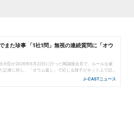
でまた珍事 「1社1問」無視の連続質問に「オウ
当大臣が2026年6月22日に行った閣議後会見で、ルールを破
た記者に対し、「オウム返し」で応じる様子がネット上で話
工知能基本計画の改定素案めぐり応酬小野田氏は会見で、人
J-CASTニュース
定素案を決定したことを報告した。話題を集めているのは、
のやり取りだった。男性記者はまず、理化学研究所(理研)が19
いスパコ