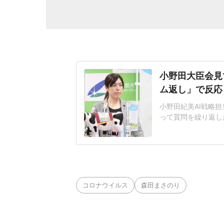
小野田大臣会見
ム返し」で反応
小野田紀美AI戦略担
って質問を繰り返し
題となっている。人
工知能基本計画の改
その後の質疑応答で
日に公開した「新し
コロナウイルス
森田まさのり