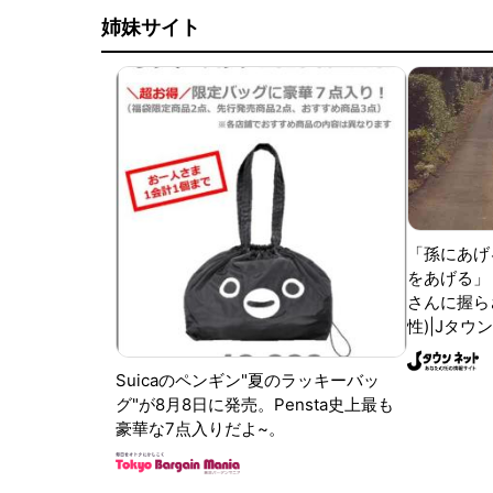
姉妹サイト
「孫にあげ
をあげる」
さんに握ら
性)|Jタウ
Suicaのペンギン"夏のラッキーバッ
グ"が8月8日に発売。Pensta史上最も
豪華な7点入りだよ~。