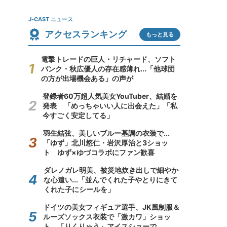
J-CAST ニュース
アクセスランキング
もっと見る
電撃トレードの巨人・リチャード、ソフト
バンク・秋広優人の存在感薄れ...「他球団
の方が出場機会ある」の声が
登録者60万超人気美女YouTuber、結婚を
発表 「めっちゃいい人に出会えた」「私
今すごく安定してる」
羽生結弦、美しいブルー基調の衣装で...
「ゆず」北川悠仁・岩沢厚治と3ショッ
ト ゆず×ゆづコラボにファン歓喜
ダレノガレ明美、被災地炊き出しで細やか
な心遣い...「並んでくれた子やとりにきて
くれた子にシールを」
ドイツの美女フィギュア選手、JK風制服＆
ルーズソックス衣装で「激カワ」ショッ
ト 「りくりゅう」アイスショーで