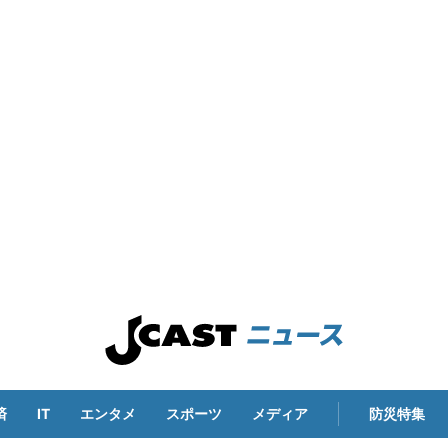
済
IT
エンタメ
スポーツ
メディア
防災特集