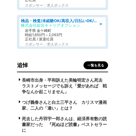
スポンサー：求人ボックス
検品・検査/未経験OK/高収入/日払いOK/交替制/20・30・40代活躍中
＞
株式会社綜合キャリアオプション
岩手県 金ケ崎町
時給1,650円～2,063円
正社員 / 派遣社員
スポンサー：求人ボックス
追悼
一覧を見る
長崎市出身・平和訴えた美輪明宏さん死去
ラストメッセージでも訴え「愛があれば 戦
争なんか起こりません」
つげ義春さんと白土三平さん カリスマ漫画
家、二人の「違い」とは？
死去した丹羽宇一郎さんは、経済界有数の読
書家だった 『死ぬほど読書』ベストセラー
に