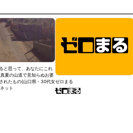
ると思って、あなたにこれ
 真夏の山道で見知らぬお婆
されたもの(山口県・30代女
ゼロまる
ンネット