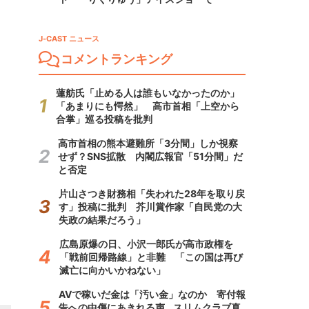
J-CAST ニュース
コメントランキング
蓮舫氏「止める人は誰もいなかったのか」
「あまりにも愕然」 高市首相「上空から
合掌」巡る投稿を批判
高市首相の熊本避難所「3分間」しか視察
せず？SNS拡散 内閣広報官「51分間」だ
と否定
片山さつき財務相「失われた28年を取り戻
す」投稿に批判 芥川賞作家「自民党の大
失政の結果だろう」
広島原爆の日、小沢一郎氏が高市政権を
「戦前回帰路線」と非難 「この国は再び
滅亡に向かいかねない」
AVで稼いだ金は「汚い金」なのか 寄付報
告への中傷にあきれる声...スリムクラブ真