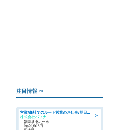
注目情報
PR
営業/商社でのルート営業のお仕事/即日勤務可/車通勤可/営業
＞
株式会社パソナ
福岡県 北九州市
時給1,506円
正社員