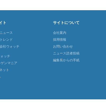
イト
サイトについて
Tニュース
会社案内
Tトレンド
採用情報
ST会社ウォッチ
お問い合わせ
ニュース読者投稿
ウォッチ
編集長からの手紙
ーゲンマニア
ネット
る