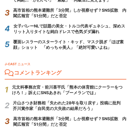
高市首相の熊本避難所「3分間」しか視察せず？SNS拡散 内
閣広報官「51分間」だと否定
女子バレーNLで話題の美女・トルコ代表ギュネシュ、深めス
リット入りタイトな純白ドレスで色気ダダ漏れ
覆面レスラーのスターライト・キッド、マスク脱ぎ「ほぼ素
顔」ショット 「めっちゃ美人」「絶対可愛いよね」
J-CAST ニュース
コメントランキング
元文科事務次官・前川喜平氏「熊本の体育館にクーラーをつ
けろ！」訴えにSNSあきれ「ブーメランでは」
片山さつき財務相「失われた28年を取り戻す」投稿に批判
芥川賞作家「自民党の大失政の結果だろう」
高市首相の熊本避難所「3分間」しか視察せず？SNS拡散 内
閣広報官「51分間」だと否定