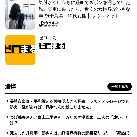
気付かないうちに経血でズボンを汚していた
私。電車に乗ったら、近くの女性客が小さな
声で(千葉県・10代女性)|Jタウンネット
ゼロまる
追悼
一覧を見る
長崎市出身・平和訴えた美輪明宏さん死去 ラストメッセージでも
訴え「愛があれば 戦争なんか起こりません」
つげ義春さんと白土三平さん カリスマ漫画家、二人の「違い」と
は？
死去した丹羽宇一郎さんは、経済界有数の読書家だった 『死ぬほ