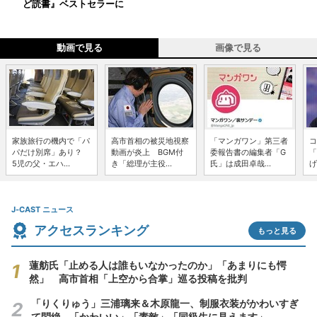
ど読書』ベストセラーに
動画で見る
画像で見る
家族旅行の機内で「パ
高市首相の被災地視察
「マンガワン」第三者
コ
パだけ別席」あり？
動画が炎上 BGM付
委報告書の編集者「G
「
5児の父・エハ...
き「総理が主役...
氏」は成田卓哉...
げ
J-CAST ニュース
アクセスランキング
もっと見る
蓮舫氏「止める人は誰もいなかったのか」「あまりにも愕
然」 高市首相「上空から合掌」巡る投稿を批判
「りくりゅう」三浦璃来＆木原龍一、制服衣装がかわいすぎ
て悶絶...「かわいい」「素敵」「同級生に見えます」