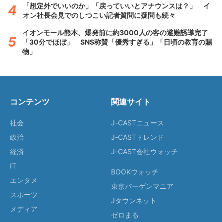
「想定外でいいのか」「戻っていいとアナウンスは？」 イ
オン社長会見でのしつこい記者質問に疑問も続々
イオンモール熊本、爆発前に約3000人の客の避難誘導完了
「30分でほぼ」 SNS称賛「優秀すぎる」「日頃の教育の賜
物」
コンテンツ
関連サイト
社会
J-CASTニュース
政治
J-CASTトレンド
経済
J-CAST会社ウォッチ
IT
BOOKウォッチ
エンタメ
東京バーゲンマニア
スポーツ
Jタウンネット
メディア
ゼロまる