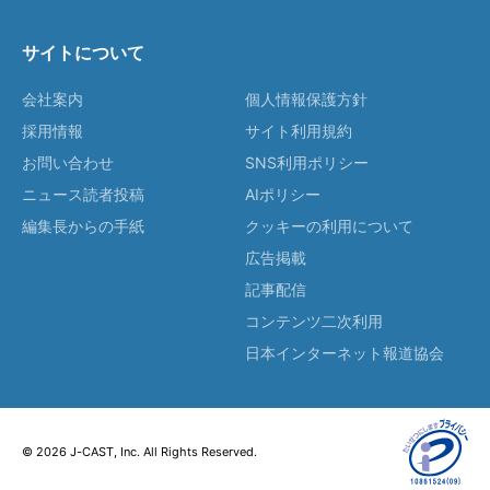
サイトについて
会社案内
個人情報保護方針
採用情報
サイト利用規約
お問い合わせ
SNS利用ポリシー
ニュース読者投稿
AIポリシー
編集長からの手紙
クッキーの利用について
広告掲載
記事配信
コンテンツ二次利用
日本インターネット報道協会
© 2026 J-CAST, Inc. All Rights Reserved.