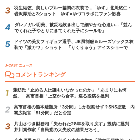
羽生結弦、美しいブルー基調の衣装で...「ゆず」北川悠仁・
岩沢厚治と3ショット ゆず×ゆづコラボにファン歓喜
ダレノガレ明美、被災地炊き出しで細やかな心遣い...「並ん
でくれた子やとりにきてくれた子にシールを」
ドイツの美女フィギュア選手、JK風制服＆ルーズソックス衣
装で「激カワ」ショット 「りくりゅう」アイスショーで
J-CAST ニュース
コメントランキング
蓮舫氏「止める人は誰もいなかったのか」「あまりにも愕
然」 高市首相「上空から合掌」巡る投稿を批判
高市首相の熊本避難所「3分間」しか視察せず？SNS拡散 内
閣広報官「51分間」だと否定
片山さつき財務相「失われた28年を取り戻す」投稿に批判
芥川賞作家「自民党の大失政の結果だろう」