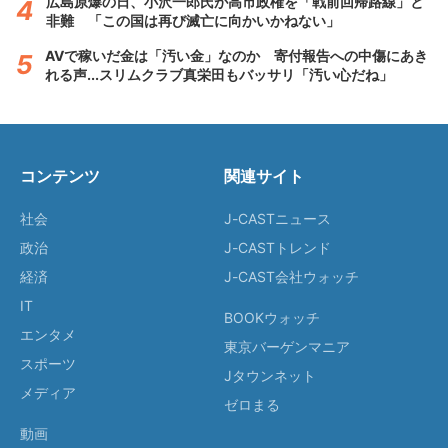
広島原爆の日、小沢一郎氏が高市政権を「戦前回帰路線」と
非難 「この国は再び滅亡に向かいかねない」
AVで稼いだ金は「汚い金」なのか 寄付報告への中傷にあき
れる声...スリムクラブ真栄田もバッサリ「汚い心だね」
コンテンツ
関連サイト
社会
J-CASTニュース
政治
J-CASTトレンド
経済
J-CAST会社ウォッチ
IT
BOOKウォッチ
エンタメ
東京バーゲンマニア
スポーツ
Jタウンネット
メディア
ゼロまる
動画