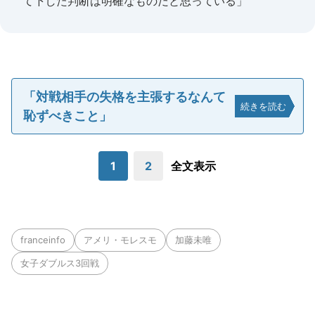
て下した判断は明確なものだと思っている」
「対戦相手の失格を主張するなんて
続きを読む
恥ずべきこと」
1
2
全文表示
franceinfo
アメリ・モレスモ
加藤未唯
女子ダブルス3回戦