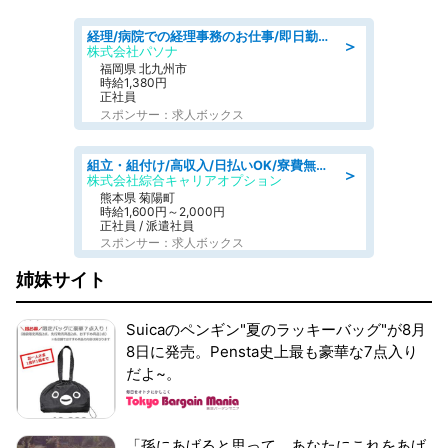
経理/病院での経理事務のお仕事/即日勤務可/車通勤可/経理/一般事務
＞
株式会社パソナ
福岡県 北九州市
時給1,380円
正社員
スポンサー：求人ボックス
組立・組付け/高収入/日払いOK/寮費無料/交替制/20・30・40代活躍中
＞
株式会社綜合キャリアオプション
熊本県 菊陽町
時給1,600円～2,000円
正社員 / 派遣社員
スポンサー：求人ボックス
姉妹サイト
Suicaのペンギン"夏のラッキーバッグ"が8月
8日に発売。Pensta史上最も豪華な7点入り
だよ~。
「孫にあげると思って、あなたにこれをあげ