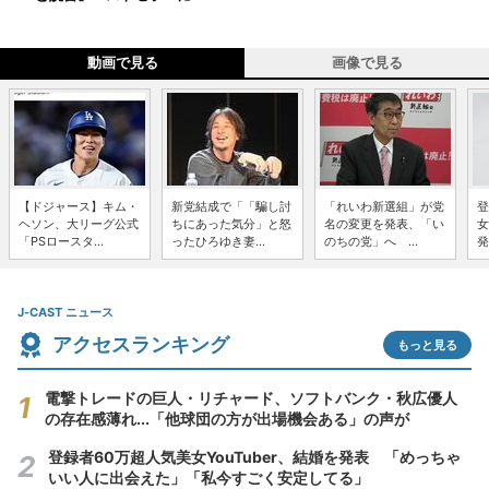
動画で見る
画像で見る
【ドジャース】キム・
新党結成で「「騙し討
「れいわ新選組」が党
登
ヘソン、大リーグ公式
ちにあった気分」と怒
名の変更を発表、「い
女
「PSロースタ...
ったひろゆき妻...
のちの党」へ ...
発
J-CAST ニュース
アクセスランキング
もっと見る
電撃トレードの巨人・リチャード、ソフトバンク・秋広優人
の存在感薄れ...「他球団の方が出場機会ある」の声が
登録者60万超人気美女YouTuber、結婚を発表 「めっちゃ
いい人に出会えた」「私今すごく安定してる」