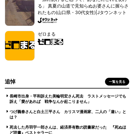
る」 真夏の山道で見知らぬお婆さんに握らさ
れたもの(山口県・30代女性)|Jタウンネット
ゼロまる
追悼
一覧を見る
長崎市出身・平和訴えた美輪明宏さん死去 ラストメッセージでも
訴え「愛があれば 戦争なんか起こりません」
つげ義春さんと白土三平さん カリスマ漫画家、二人の「違い」と
は？
死去した丹羽宇一郎さんは、経済界有数の読書家だった 『死ぬほ
ど読書』ベストセラーに