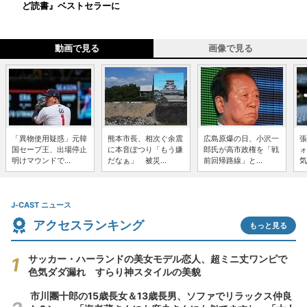
ど読書』ベストセラーに
動画で見る
画像で見る
「異物使用疑惑」元韓
熊本市長、相次ぐ余震
広島原爆の日、小沢一
張
国セーブ王、出場停止
に本音ぽつり「もう嫌
郎氏が高市政権を「戦
ォ
明けマウンドで...
だなぁ」 被災...
前回帰路線」と...
気
J-CAST ニュース
アクセスランキング
もっと見る
サッカー・ハーランドの美女モデル恋人、超ミニ丈ワンピで
色気ダダ漏れ すらり神スタイルの美貌
市川團十郎の15歳長女＆13歳長男、ソファでリラックス仲良