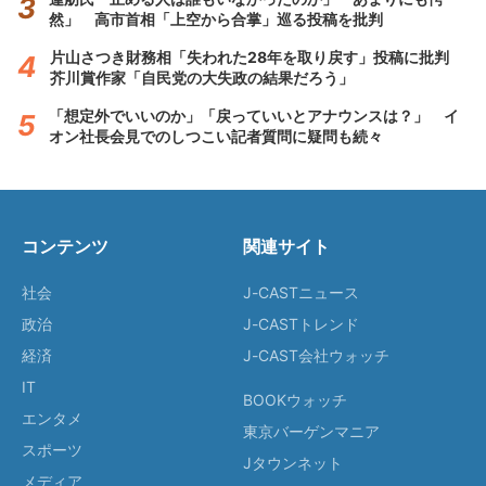
然」 高市首相「上空から合掌」巡る投稿を批判
片山さつき財務相「失われた28年を取り戻す」投稿に批判
芥川賞作家「自民党の大失政の結果だろう」
「想定外でいいのか」「戻っていいとアナウンスは？」 イ
オン社長会見でのしつこい記者質問に疑問も続々
コンテンツ
関連サイト
社会
J-CASTニュース
政治
J-CASTトレンド
経済
J-CAST会社ウォッチ
IT
BOOKウォッチ
エンタメ
東京バーゲンマニア
スポーツ
Jタウンネット
メディア