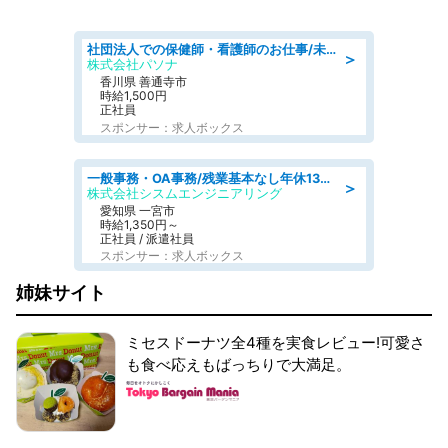
社団法人での保健師・看護師のお仕事/未経験OK/要資格:普通免許、保健師、正看護師
＞
株式会社パソナ
香川県 善通寺市
時給1,500円
正社員
スポンサー：求人ボックス
一般事務・OA事務/残業基本なし年休130日社保完備の一般・調達事務
＞
株式会社シスムエンジニアリング
愛知県 一宮市
時給1,350円～
正社員 / 派遣社員
スポンサー：求人ボックス
姉妹サイト
ミセスドーナツ全4種を実食レビュー!可愛さ
も食べ応えもばっちりで大満足。