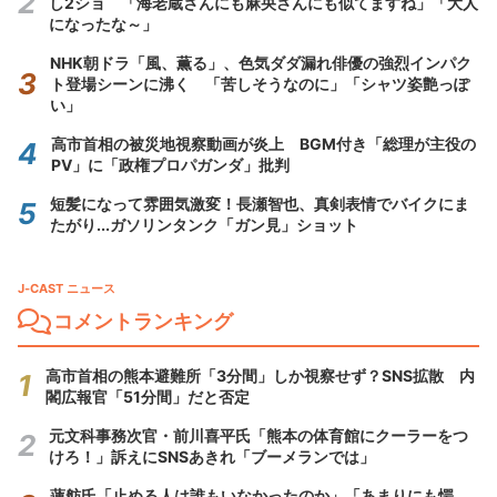
し2ショ 「海老蔵さんにも麻央さんにも似てますね」「大人
になったな～」
NHK朝ドラ「風、薫る」、色気ダダ漏れ俳優の強烈インパク
ト登場シーンに沸く 「苦しそうなのに」「シャツ姿艶っぽ
い」
高市首相の被災地視察動画が炎上 BGM付き「総理が主役の
PV」に「政権プロパガンダ」批判
短髪になって雰囲気激変！長瀬智也、真剣表情でバイクにま
たがり...ガソリンタンク「ガン見」ショット
J-CAST ニュース
コメントランキング
高市首相の熊本避難所「3分間」しか視察せず？SNS拡散 内
閣広報官「51分間」だと否定
元文科事務次官・前川喜平氏「熊本の体育館にクーラーをつ
けろ！」訴えにSNSあきれ「ブーメランでは」
蓮舫氏「止める人は誰もいなかったのか」「あまりにも愕