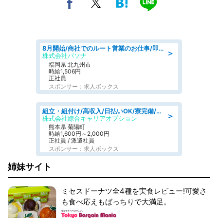
8月開始/商社でのルート営業のお仕事/即日勤務可/車通勤可/営業
＞
株式会社パソナ
福岡県 北九州市
時給1,506円
正社員
スポンサー：求人ボックス
組立・組付け/高収入/日払いOK/寮完備/交替制/20・30・40代活躍中
＞
株式会社綜合キャリアオプション
熊本県 菊陽町
時給1,600円～2,000円
正社員 / 派遣社員
スポンサー：求人ボックス
姉妹サイト
ミセスドーナツ全4種を実食レビュー!可愛さ
も食べ応えもばっちりで大満足。