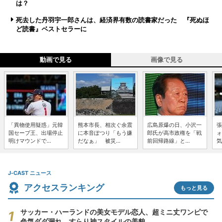
は？
死去した丹羽宇一郎さんは、経済界有数の読書家だった 『死ぬほ
ど読書』ベストセラーに
動画で見る
画像で見る
「異物使用疑惑」元韓
熊本市長、相次ぐ余震
広島原爆の日、小沢一
張
国セーブ王、出場停止
に本音ぽつり「もう嫌
郎氏が高市政権を「戦
ォ
明けマウンドで...
だなぁ」 被災...
前回帰路線」と...
気
J-CAST ニュース
アクセスランキング
もっと見る
サッカー・ハーランドの美女モデル恋人、超ミニ丈ワンピで
色気ダダ漏れ すらり神スタイルの美貌