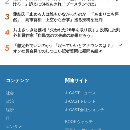
けろ！」訴えにSNSあきれ「ブーメランでは」
蓮舫氏「止める人は誰もいなかったのか」「あまりにも愕
然」 高市首相「上空から合掌」巡る投稿を批判
片山さつき財務相「失われた28年を取り戻す」投稿に批判
芥川賞作家「自民党の大失政の結果だろう」
「想定外でいいのか」「戻っていいとアナウンスは？」 イ
オン社長会見でのしつこい記者質問に疑問も続々
コンテンツ
関連サイト
社会
J-CASTニュース
政治
J-CASTトレンド
経済
J-CAST会社ウォッチ
IT
BOOKウォッチ
エンタメ
東京バーゲンマニア