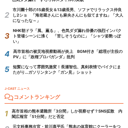
市川團十郎の15歳長女＆13歳長男、ソファでリラックス仲良
し2ショ 「海老蔵さんにも麻央さんにも似てますね」「大人
になったな～」
NHK朝ドラ「風、薫る」、色気ダダ漏れ俳優の強烈インパク
ト登場シーンに沸く 「苦しそうなのに」「シャツ姿艶っぽ
い」
高市首相の被災地視察動画が炎上 BGM付き「総理が主役の
PV」に「政権プロパガンダ」批判
短髪になって雰囲気激変！長瀬智也、真剣表情でバイクにま
たがり...ガソリンタンク「ガン見」ショット
J-CAST ニュース
コメントランキング
高市首相の熊本避難所「3分間」しか視察せず？SNS拡散 内
閣広報官「51分間」だと否定
元文科事務次官・前川喜平氏「熊本の体育館にクーラーをつ