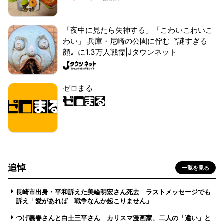
「夜中に見たら失神する」「こわいこわいこ
わい」 兵庫・尼崎の公園に佇む〝謎すぎる
顔〟に1.3万人戦慄|Jタウンネット
ゼロまる
追悼
一覧を見る
長崎市出身・平和訴えた美輪明宏さん死去 ラストメッセージでも
訴え「愛があれば 戦争なんか起こりません」
つげ義春さんと白土三平さん カリスマ漫画家、二人の「違い」と