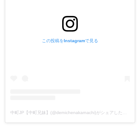
この投稿をInstagramで見る
中町JP【中町兄妹】(@demichenakamachi)がシェアした投稿