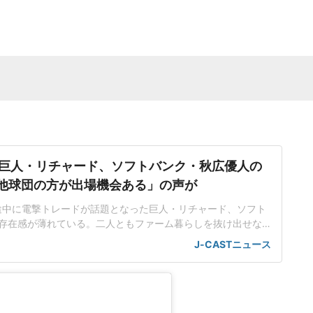
巨人・リチャード、ソフトバンク・秋広優人の
.「他球団の方が出場機会ある」の声が
ン途中に電撃トレードが話題となった巨人・リチャード、ソフト
存在感が薄れている。二人ともファーム暮らしを抜け出せな
トバンク在籍時にウエスタン・リーグで5年連続本塁打王に輝
J-CASTニュース
れ、秋広優人、大江竜聖と2対1のトレードで25年5月に巨人に
督の期待は大きく、77試合出場で打率.211、11本塁打、39