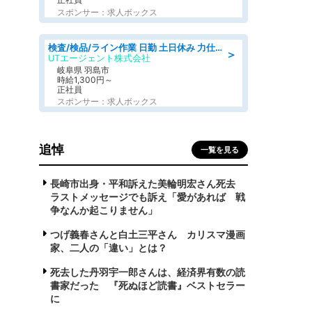
スポンサー：求人ボックス
検査/検品/ライン作業 日勤 土日休み 力仕事ほぼなし 座り作業メイン 検品·検査
＞
UTエージェント株式会社
岐阜県 羽島市
時給1,300円～
正社員
スポンサー：求人ボックス
追悼
一覧を見る
長崎市出身・平和訴えた美輪明宏さん死去
ラストメッセージでも訴え「愛があれば 戦
争なんか起こりません」
つげ義春さんと白土三平さん カリスマ漫画
家、二人の「違い」とは？
死去した丹羽宇一郎さんは、経済界有数の読
書家だった 『死ぬほど読書』ベストセラー
に