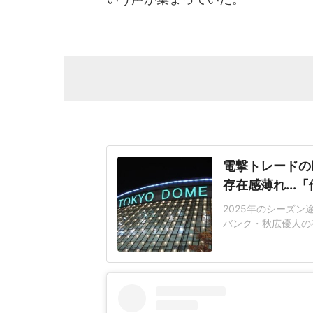
電撃トレードの
存在感薄れ..
2025年のシーズ
バンク・秋広優人の
いリチャードはソフ
いた長打力を評価さ
移籍。阿部慎之助前監
打点をマークした。