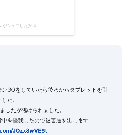
uy)がシェアした投稿
モンGOをしていたら後ろからタブレットを引
ました。
みましたが逃げられました。
背中を怪我したので被害届を出します。
er.com/JOzx8wVE6t