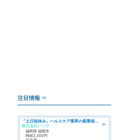
注目情報
PR
「土日祝休み」ヘルスケア業界の産業保健師/高時給/未経験OK/要資格:保健師、正看護師
＞
株式会社パソナ
福岡県 福岡市
時給2,300円
正社員