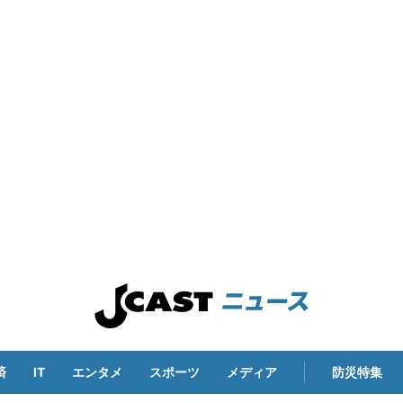
済
IT
エンタメ
スポーツ
メディア
防災特集