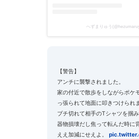
へずまりゅう(@hezumar
【警告】
アンチに襲撃されました。
家の付近で散歩をしながらポケ
っ張られて地面に叩きつけられ
ブチ切れて相手のTシャツを掴
器物損壊だし焦って転んだ時に
ええ加減にせえよ。
pic.twitt