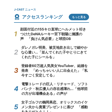
J-CAST ニュース
アクセスランキング
もっと見る
顔面付近の155キロ直球にヘルメット叩き
つけたDeNAルーキー宮下朝陽に擁護の
声 「負けん気必要」と球団OB
ダレノガレ明美、被災地炊き出しで細やか
な心遣い...「並んでくれた子やとりにきて
くれた子にシールを」
登録者60万超人気美女YouTuber、結婚を
発表 「めっちゃいい人に出会えた」「私
今すごく安定してる」
電撃トレードの巨人・リチャード、ソフト
バンク・秋広優人の存在感薄れ...「他球団
の方が出場機会ある」の声が
女子ゴルフの鶴岡果恋、オリックスのイケ
メン夫から貴重プレゼントに喜び 「感動
をありがとう！！」