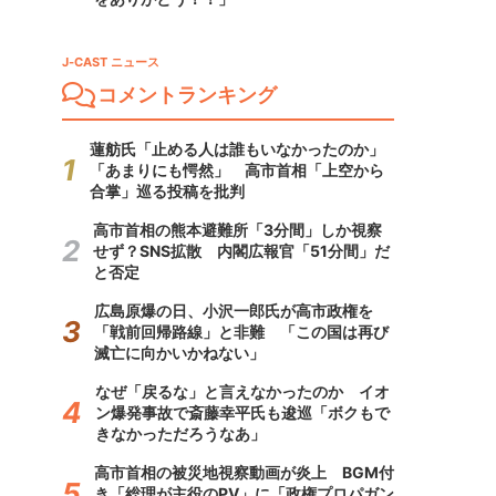
J-CAST ニュース
コメントランキング
蓮舫氏「止める人は誰もいなかったのか」
「あまりにも愕然」 高市首相「上空から
合掌」巡る投稿を批判
高市首相の熊本避難所「3分間」しか視察
せず？SNS拡散 内閣広報官「51分間」だ
と否定
広島原爆の日、小沢一郎氏が高市政権を
「戦前回帰路線」と非難 「この国は再び
滅亡に向かいかねない」
なぜ「戻るな」と言えなかったのか イオ
ン爆発事故で斎藤幸平氏も逡巡「ボクもで
きなかっただろうなあ」
高市首相の被災地視察動画が炎上 BGM付
き「総理が主役のPV」に「政権プロパガン