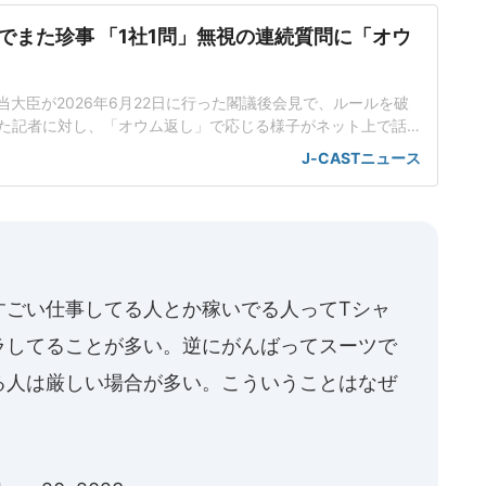
でまた珍事 「1社1問」無視の連続質問に「オウ
当大臣が2026年6月22日に行った閣議後会見で、ルールを破
た記者に対し、「オウム返し」で応じる様子がネット上で話
工知能基本計画の改定素案めぐり応酬小野田氏は会見で、人
J-CASTニュース
定素案を決定したことを報告した。話題を集めているのは、
のやり取りだった。男性記者はまず、理化学研究所(理研)が19
いスパコ
すごい仕事してる人とか稼いでる人ってTシャ
ラしてることが多い。逆にがんばってスーツで
る人は厳しい場合が多い。こういうことはなぜ