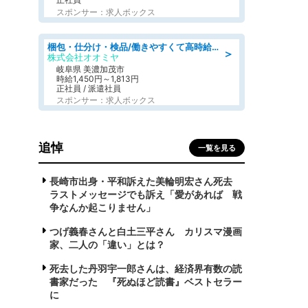
スポンサー：求人ボックス
梱包・仕分け・検品/働きやすくて高時給の仕分け作業長期休暇充実/残業なし
＞
株式会社オオミヤ
岐阜県 美濃加茂市
時給1,450円～1,813円
正社員 / 派遣社員
スポンサー：求人ボックス
追悼
一覧を見る
長崎市出身・平和訴えた美輪明宏さん死去
ラストメッセージでも訴え「愛があれば 戦
争なんか起こりません」
つげ義春さんと白土三平さん カリスマ漫画
家、二人の「違い」とは？
死去した丹羽宇一郎さんは、経済界有数の読
書家だった 『死ぬほど読書』ベストセラー
に