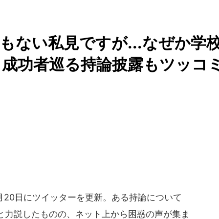
もない私見ですが...なぜか学
 成功者巡る持論披露もツッコ
月20日にツイッターを更新。ある持論について
と力説したものの、ネット上から困惑の声が集ま