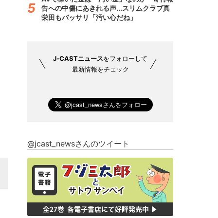
告への中傷にあきれる声...スリムクラブ真
栄田もバッサリ「汚い心だね」
J-CASTニュース
をフォローして
最新情報をチェック
@jcast_newsさんのツイート