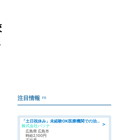
校
ミ
注目情報
PR
「土日祝休み」未経験OK医療機関での治験コーディネーターのお仕事
＞
株式会社パソナ
広島県 広島市
時給2,100円
正社員