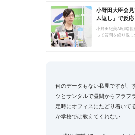
小野田大臣会見
ム返し」で反応
小野田紀美AI戦略担
って質問を繰り返し
題となっている。人
工知能基本計画の改
その後の質疑応答で
日に公開した「新し
何のデータもない私見ですが、
ツとサンダルで昼間からフラフ
定時にオフィスにたどり着いて
か学校では教えてくれない