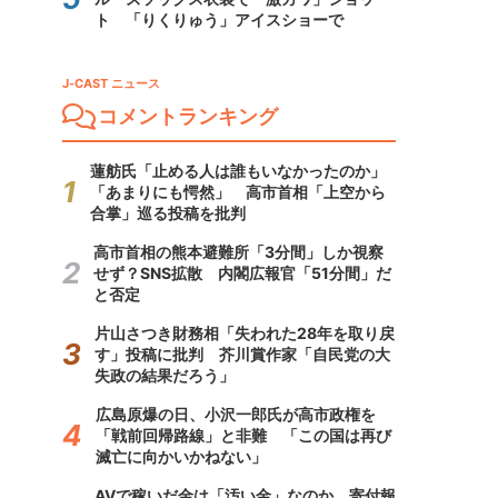
ト 「りくりゅう」アイスショーで
J-CAST ニュース
コメントランキング
蓮舫氏「止める人は誰もいなかったのか」
「あまりにも愕然」 高市首相「上空から
合掌」巡る投稿を批判
高市首相の熊本避難所「3分間」しか視察
せず？SNS拡散 内閣広報官「51分間」だ
と否定
片山さつき財務相「失われた28年を取り戻
す」投稿に批判 芥川賞作家「自民党の大
失政の結果だろう」
広島原爆の日、小沢一郎氏が高市政権を
「戦前回帰路線」と非難 「この国は再び
滅亡に向かいかねない」
AVで稼いだ金は「汚い金」なのか 寄付報