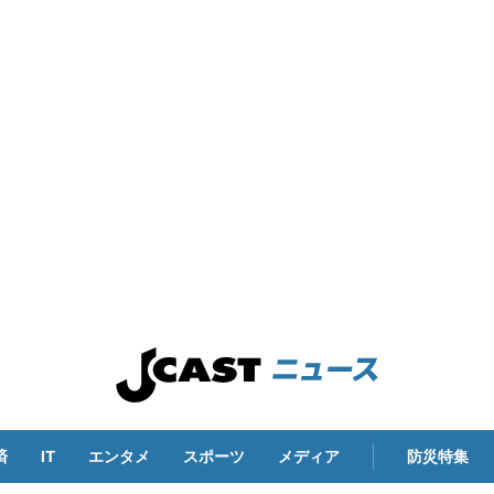
済
IT
エンタメ
スポーツ
メディア
防災特集