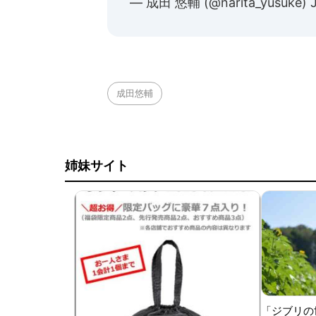
— 成田 悠輔 (@narita_yusuke)
成田悠輔
姉妹サイト
「ジブリの