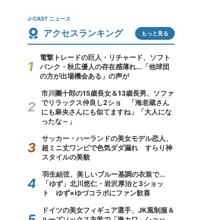
J-CAST ニュース
アクセスランキング
もっと見る
電撃トレードの巨人・リチャード、ソフト
バンク・秋広優人の存在感薄れ...「他球団
の方が出場機会ある」の声が
市川團十郎の15歳長女＆13歳長男、ソファ
でリラックス仲良し2ショ 「海老蔵さん
にも麻央さんにも似てますね」「大人にな
ったな～」
サッカー・ハーランドの美女モデル恋人、
超ミニ丈ワンピで色気ダダ漏れ すらり神
スタイルの美貌
羽生結弦、美しいブルー基調の衣装で...
「ゆず」北川悠仁・岩沢厚治と3ショッ
ト ゆず×ゆづコラボにファン歓喜
ドイツの美女フィギュア選手、JK風制服＆
ルーズソックス衣装で「激カワ」ショッ