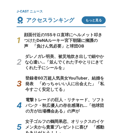
J-CAST ニュース
アクセスランキング
もっと見る
顔面付近の155キロ直球にヘルメット叩き
つけたDeNAルーキー宮下朝陽に擁護の
声 「負けん気必要」と球団OB
ダレノガレ明美、被災地炊き出しで細やか
な心遣い...「並んでくれた子やとりにきて
くれた子にシールを」
登録者60万超人気美女YouTuber、結婚を
発表 「めっちゃいい人に出会えた」「私
今すごく安定してる」
電撃トレードの巨人・リチャード、ソフト
バンク・秋広優人の存在感薄れ...「他球団
の方が出場機会ある」の声が
女子ゴルフの鶴岡果恋、オリックスのイケ
メン夫から貴重プレゼントに喜び 「感動
をありがとう！！」