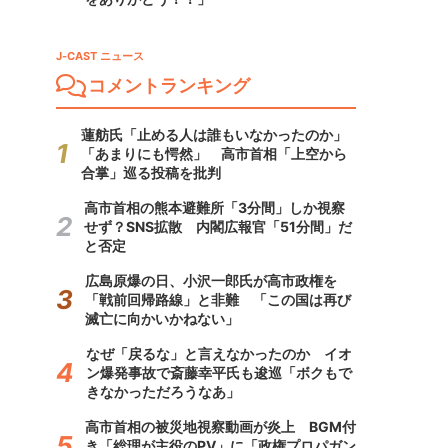
J-CAST ニュース
コメントランキング
蓮舫氏「止める人は誰もいなかったのか」
「あまりにも愕然」 高市首相「上空から
合掌」巡る投稿を批判
高市首相の熊本避難所「3分間」しか視察
せず？SNS拡散 内閣広報官「51分間」だ
と否定
広島原爆の日、小沢一郎氏が高市政権を
「戦前回帰路線」と非難 「この国は再び
滅亡に向かいかねない」
なぜ「戻るな」と言えなかったのか イオ
ン爆発事故で斎藤幸平氏も逡巡「ボクもで
きなかっただろうなあ」
高市首相の被災地視察動画が炎上 BGM付
き「総理が主役のPV」に「政権プロパガン