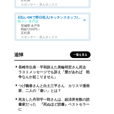
スポンサー：求人ボックス
日払いOKで即日収入/キッチンスタッフ/「原付免許必須」デリバリー業務など、自己成長可能な幅広い仕事に挑戦!髪型自由&ピアス・ネイルOK/茨城県/水戸市
＞
肉メシ 水戸店
茨城県 水戸市
時給1,100円～
正社員
スポンサー：求人ボックス
追悼
一覧を見る
長崎市出身・平和訴えた美輪明宏さん死去
ラストメッセージでも訴え「愛があれば 戦
争なんか起こりません」
つげ義春さんと白土三平さん カリスマ漫画
家、二人の「違い」とは？
死去した丹羽宇一郎さんは、経済界有数の読
書家だった 『死ぬほど読書』ベストセラー
に