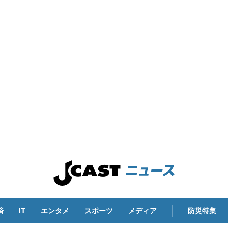
済
IT
エンタメ
スポーツ
メディア
防災特集