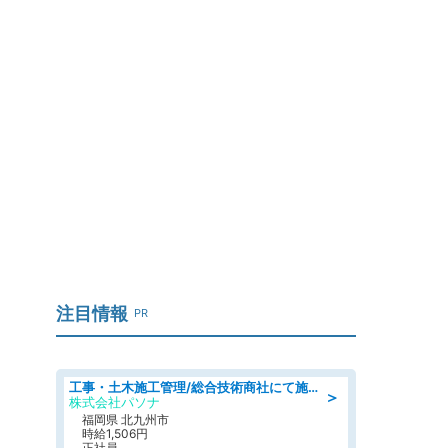
注目情報
PR
工事・土木施工管理/総合技術商社にて施工管理のお仕事/即日勤務可/車通勤可/工事・土木施工管理/生産・品質管理
＞
株式会社パソナ
福岡県 北九州市
時給1,506円
正社員