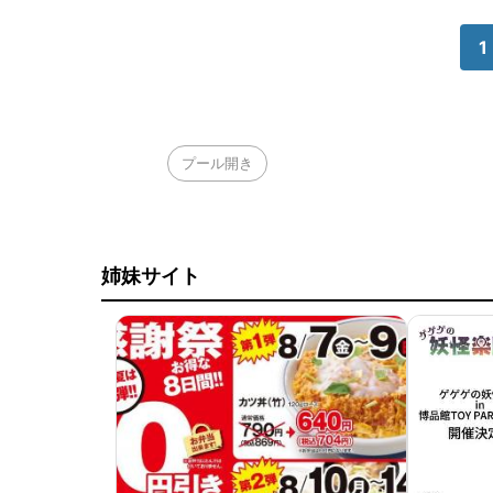
1
プール開き
姉妹サイト