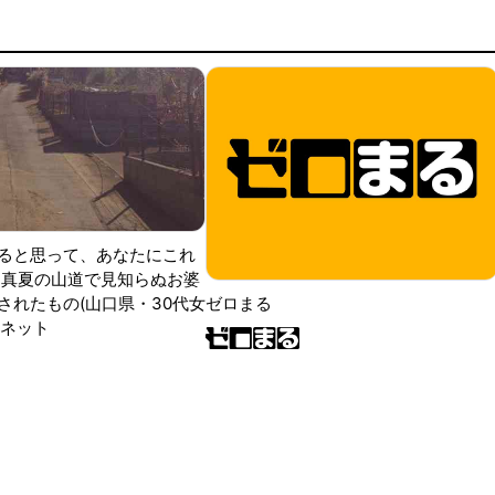
ると思って、あなたにこれ
 真夏の山道で見知らぬお婆
されたもの(山口県・30代女
ゼロまる
ンネット