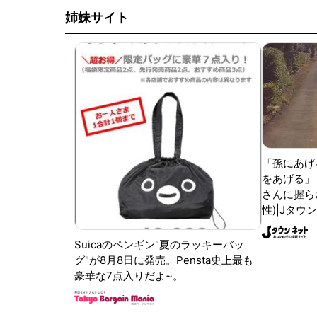
姉妹サイト
「孫にあげ
をあげる」
さんに握ら
性)|Jタウ
Suicaのペンギン"夏のラッキーバッ
グ"が8月8日に発売。Pensta史上最も
豪華な7点入りだよ~。