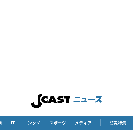
済
IT
エンタメ
スポーツ
メディア
防災特集