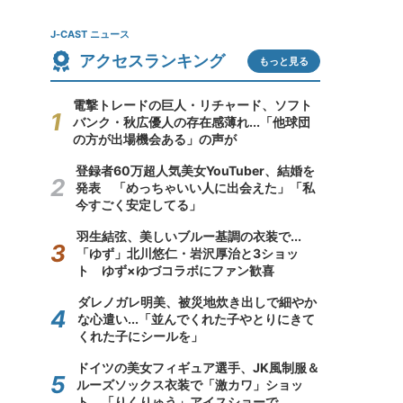
J-CAST ニュース
アクセスランキング
もっと見る
電撃トレードの巨人・リチャード、ソフト
バンク・秋広優人の存在感薄れ...「他球団
の方が出場機会ある」の声が
登録者60万超人気美女YouTuber、結婚を
発表 「めっちゃいい人に出会えた」「私
今すごく安定してる」
羽生結弦、美しいブルー基調の衣装で...
「ゆず」北川悠仁・岩沢厚治と3ショッ
ト ゆず×ゆづコラボにファン歓喜
ダレノガレ明美、被災地炊き出しで細やか
な心遣い...「並んでくれた子やとりにきて
くれた子にシールを」
ドイツの美女フィギュア選手、JK風制服＆
ルーズソックス衣装で「激カワ」ショッ
ト 「りくりゅう」アイスショーで