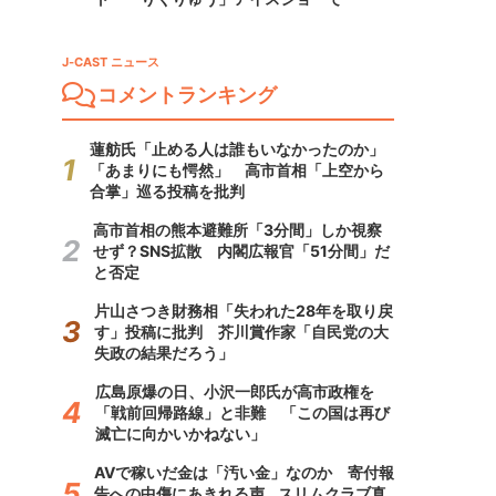
J-CAST ニュース
コメントランキング
蓮舫氏「止める人は誰もいなかったのか」
「あまりにも愕然」 高市首相「上空から
合掌」巡る投稿を批判
高市首相の熊本避難所「3分間」しか視察
せず？SNS拡散 内閣広報官「51分間」だ
と否定
片山さつき財務相「失われた28年を取り戻
す」投稿に批判 芥川賞作家「自民党の大
失政の結果だろう」
広島原爆の日、小沢一郎氏が高市政権を
「戦前回帰路線」と非難 「この国は再び
滅亡に向かいかねない」
AVで稼いだ金は「汚い金」なのか 寄付報
告への中傷にあきれる声...スリムクラブ真