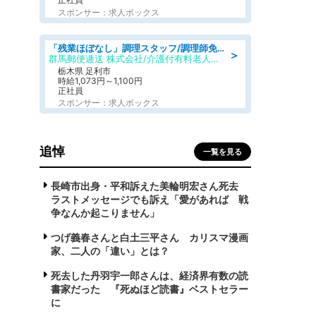
スポンサー：求人ボックス
「残業ほぼなし」調理スタッフ/調理師免許必須/正職員/日勤のみ/介護付き有料老人ホーム/社会保障完備
＞
群馬郵便逓送 株式会社/介護付有料老人ホーム ふる里
栃木県 足利市
時給1,073円～1,100円
正社員
スポンサー：求人ボックス
追悼
一覧を見る
長崎市出身・平和訴えた美輪明宏さん死去
ラストメッセージでも訴え「愛があれば 戦
争なんか起こりません」
つげ義春さんと白土三平さん カリスマ漫画
家、二人の「違い」とは？
死去した丹羽宇一郎さんは、経済界有数の読
書家だった 『死ぬほど読書』ベストセラー
に