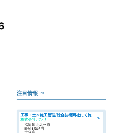
6
注目情報
PR
工事・土木施工管理/総合技術商社にて施工管理のお仕事/即日勤務可/車通勤可/工事・土木施工管理/生産・品質管理
＞
株式会社パソナ
福岡県 北九州市
時給1,506円
正社員