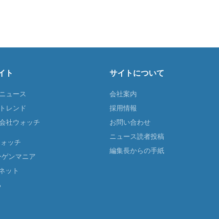
イト
サイトについて
Tニュース
会社案内
Tトレンド
採用情報
ST会社ウォッチ
お問い合わせ
ニュース読者投稿
ウォッチ
編集長からの手紙
ーゲンマニア
ネット
る