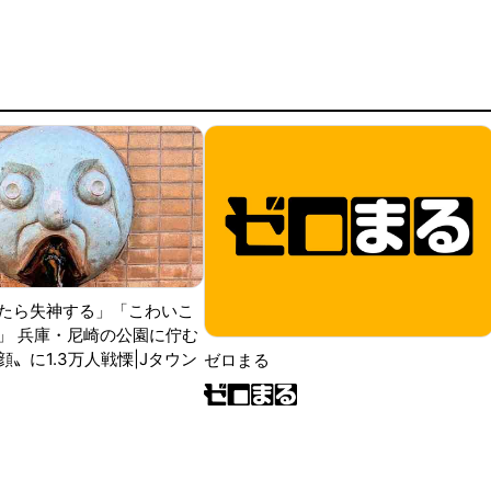
たら失神する」「こわいこ
」 兵庫・尼崎の公園に佇む
〟に1.3万人戦慄|Jタウン
ゼロまる