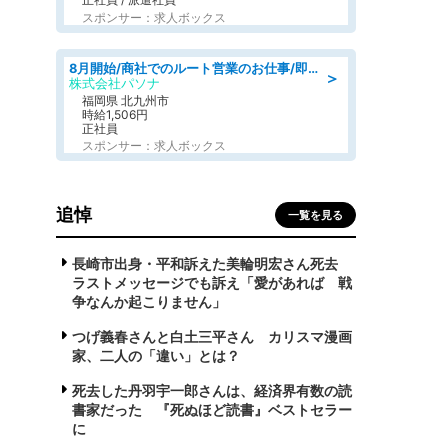
スポンサー：求人ボックス
8月開始/商社でのルート営業のお仕事/即日勤務可/車通勤可/営業
＞
株式会社パソナ
福岡県 北九州市
時給1,506円
正社員
スポンサー：求人ボックス
追悼
一覧を見る
長崎市出身・平和訴えた美輪明宏さん死去
ラストメッセージでも訴え「愛があれば 戦
争なんか起こりません」
つげ義春さんと白土三平さん カリスマ漫画
家、二人の「違い」とは？
死去した丹羽宇一郎さんは、経済界有数の読
書家だった 『死ぬほど読書』ベストセラー
に