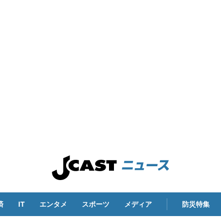
済
IT
エンタメ
スポーツ
メディア
防災特集