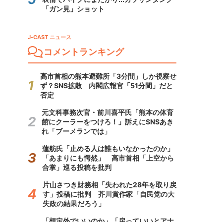
「ガン見」ショット
J-CAST ニュース
コメントランキング
高市首相の熊本避難所「3分間」しか視察せ
ず？SNS拡散 内閣広報官「51分間」だと
否定
元文科事務次官・前川喜平氏「熊本の体育
館にクーラーをつけろ！」訴えにSNSあき
れ「ブーメランでは」
蓮舫氏「止める人は誰もいなかったのか」
「あまりにも愕然」 高市首相「上空から
合掌」巡る投稿を批判
片山さつき財務相「失われた28年を取り戻
す」投稿に批判 芥川賞作家「自民党の大
失政の結果だろう」
「想定外でいいのか」「戻っていいとアナ