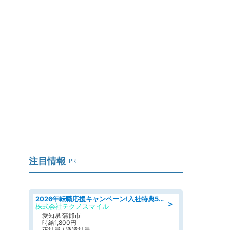
注目情報
PR
2026年転職応援キャンペーン!入社特典58万円/デンソーで働こう!自動車工場で小型部品の検査業務 denso aichi
＞
株式会社テクノスマイル
愛知県 蒲郡市
時給1,800円
正社員 / 派遣社員