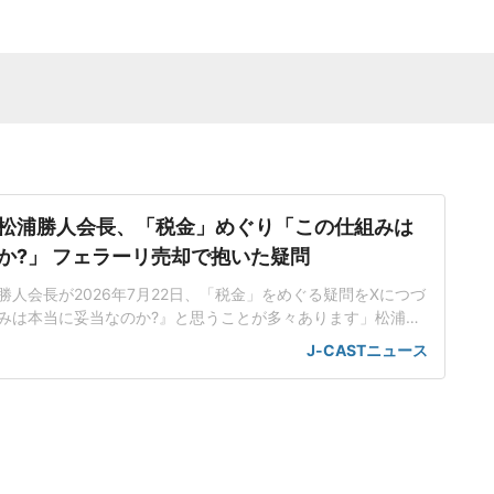
松浦勝人会長、「税金」めぐり「この仕組みは
か?」 フェラーリ売却で抱いた疑問
人会長が2026年7月22日、「税金」をめぐる疑問をXにつづ
みは本当に妥当なのか?』と思うことが多々あります」松浦氏
自体に文句はありません。むしろ長年、たくさん納めてきた
J-CASTニュース
す」とした上で、「ただ、長く生きていると『この仕組みは
』と思うことが多々あります」と疑問を呈した。「先日フェラ
すが、日本