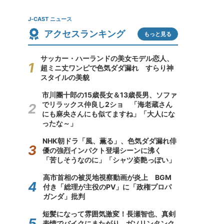
J-CAST ニュース
アクセスランキング
もっと見る
サッカー・ハーランドの美女モデル恋人、
超ミニ丈ワンピで色気ダダ漏れ すらり神
スタイルの美貌
市川團十郎の15歳長女＆13歳長男、ソファ
でリラックス仲良し2ショ 「海老蔵さん
にも麻央さんにも似てますね」「大人にな
ったな～」
NHK朝ドラ「風、薫る」、色気ダダ漏れ俳
優の強烈インパクト登場シーンに沸く
「苦しそうなのに」「シャツ姿艶っぽい」
高市首相の被災地視察動画が炎上 BGM
付き「総理が主役のPV」に「政権プロパ
ガンダ」批判
短髪になって雰囲気激変！長瀬智也、真剣
表情でバイクにまたがり...ガソリンタンク