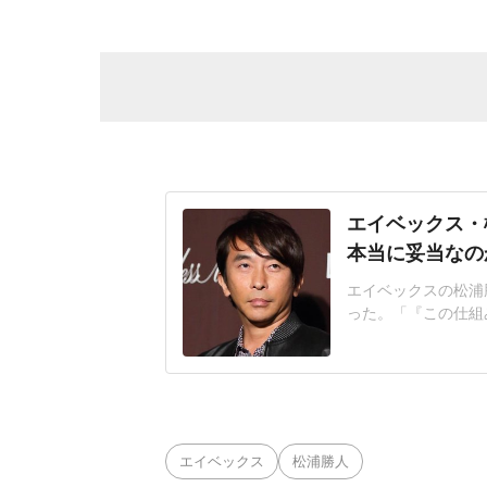
エイベックス・
本当に妥当なの
エイベックスの松浦勝
った。「『この仕組
は「税金を払うこと
という自負がありま
本当に妥当なのか?
ーリを売却したので
エイベックス
松浦勝人