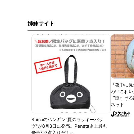
姉妹サイト
「夜中に見
わいこわい
〝謎すぎる顔
ネット
Suicaのペンギン"夏のラッキーバッ
グ"が8月8日に発売。Pensta史上最も
豪華な7点入りだよ~。