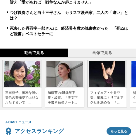
訴え「愛があれば 戦争なんか起こりません」
つげ義春さんと白土三平さん カリスマ漫画家、二人の「違い」と
は？
死去した丹羽宇一郎さんは、経済界有数の読書家だった 『死ぬほ
ど読書』ベストセラーに
動画で見る
画像で見る
三田寛子、優雅な淡い
加藤茶の45歳年下
フィギュア・中井亜
制
黄色の着物姿で上品な
妻・綾菜、「美文字」
美、華麗にトリプルア
う
たたずまいで ...
手書き勉強ノート...
クセル決める 「...
一
J-CAST ニュース
アクセスランキング
もっと見る