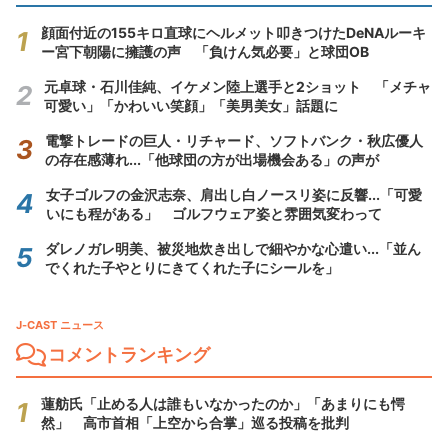
顔面付近の155キロ直球にヘルメット叩きつけたDeNAルーキ
ー宮下朝陽に擁護の声 「負けん気必要」と球団OB
元卓球・石川佳純、イケメン陸上選手と2ショット 「メチャ
可愛い」「かわいい笑顔」「美男美女」話題に
電撃トレードの巨人・リチャード、ソフトバンク・秋広優人
の存在感薄れ...「他球団の方が出場機会ある」の声が
女子ゴルフの金沢志奈、肩出し白ノースリ姿に反響...「可愛
いにも程がある」 ゴルフウェア姿と雰囲気変わって
ダレノガレ明美、被災地炊き出しで細やかな心遣い...「並ん
でくれた子やとりにきてくれた子にシールを」
J-CAST ニュース
コメントランキング
蓮舫氏「止める人は誰もいなかったのか」「あまりにも愕
然」 高市首相「上空から合掌」巡る投稿を批判