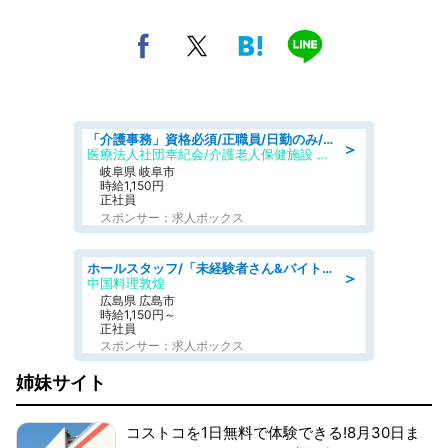
「介護事務」資格必須/正職員/日勤のみ/介護老人保健施設
＞
医療法人社団幸紀会/介護老人保健施設 グリーンビラ安江
岐阜県 岐阜市
時給1,150円
正社員
スポンサー：求人ボックス
ホールスタッフ/「未経験者さん&バイトデビューも大歓迎」残業ほぼなし×1日3時間〜勤務OK!フォロー体制も充実/広島県/広島市南区
＞
中国料理敦煌
広島県 広島市
時給1,150円～
正社員
スポンサー：求人ボックス
姉妹サイト
コストコを1日無料で体験できる!8月30日ま