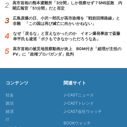
高市首相の熊本避難所「3分間」しか視察せず？SNS拡散 内
閣広報官「51分間」だと否定
広島原爆の日、小沢一郎氏が高市政権を「戦前回帰路線」と
非難 「この国は再び滅亡に向かいかねない」
なぜ「戻るな」と言えなかったのか イオン爆発事故で斎藤
幸平氏も逡巡「ボクもできなかっただろうなあ」
高市首相の被災地視察動画が炎上 BGM付き「総理が主役の
PV」に「政権プロパガンダ」批判
コンテンツ
関連サイト
社会
J-CASTニュース
政治
J-CASTトレンド
経済
J-CAST会社ウォッチ
IT
BOOKウォッチ