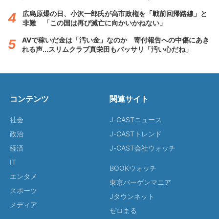
広島原爆の日、小沢一郎氏が高市政権を「戦前回帰路線」と
非難 「この国は再び滅亡に向かいかねない」
AVで稼いだ金は「汚い金」なのか 寄付報告への中傷にあき
れる声...スリムクラブ真栄田もバッサリ「汚い心だね」
コンテンツ
関連サイト
社会
J-CASTニュース
政治
J-CASTトレンド
経済
J-CAST会社ウォッチ
IT
BOOKウォッチ
エンタメ
東京バーゲンマニア
スポーツ
Jタウンネット
メディア
ゼロまる