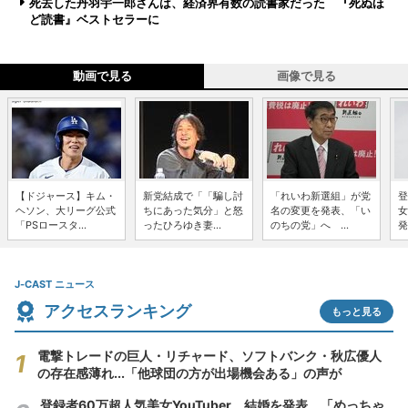
死去した丹羽宇一郎さんは、経済界有数の読書家だった 『死ぬほ
ど読書』ベストセラーに
動画で見る
画像で見る
【ドジャース】キム・
新党結成で「「騙し討
「れいわ新選組」が党
登
ヘソン、大リーグ公式
ちにあった気分」と怒
名の変更を発表、「い
女
「PSロースタ...
ったひろゆき妻...
のちの党」へ ...
発
J-CAST ニュース
アクセスランキング
もっと見る
電撃トレードの巨人・リチャード、ソフトバンク・秋広優人
の存在感薄れ...「他球団の方が出場機会ある」の声が
登録者60万超人気美女YouTuber、結婚を発表 「めっちゃ