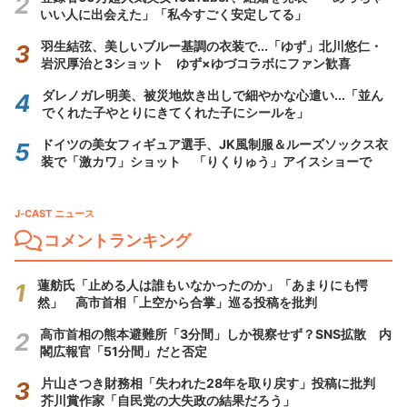
いい人に出会えた」「私今すごく安定してる」
羽生結弦、美しいブルー基調の衣装で...「ゆず」北川悠仁・
岩沢厚治と3ショット ゆず×ゆづコラボにファン歓喜
ダレノガレ明美、被災地炊き出しで細やかな心遣い...「並ん
でくれた子やとりにきてくれた子にシールを」
ドイツの美女フィギュア選手、JK風制服＆ルーズソックス衣
装で「激カワ」ショット 「りくりゅう」アイスショーで
J-CAST ニュース
コメントランキング
蓮舫氏「止める人は誰もいなかったのか」「あまりにも愕
然」 高市首相「上空から合掌」巡る投稿を批判
高市首相の熊本避難所「3分間」しか視察せず？SNS拡散 内
閣広報官「51分間」だと否定
片山さつき財務相「失われた28年を取り戻す」投稿に批判
芥川賞作家「自民党の大失政の結果だろう」