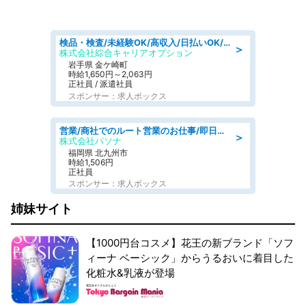
検品・検査/未経験OK/高収入/日払いOK/交替制/20・30・40代活躍中
＞
株式会社綜合キャリアオプション
岩手県 金ケ崎町
時給1,650円～2,063円
正社員 / 派遣社員
スポンサー：求人ボックス
営業/商社でのルート営業のお仕事/即日勤務可/車通勤可/営業
＞
株式会社パソナ
福岡県 北九州市
時給1,506円
正社員
スポンサー：求人ボックス
姉妹サイト
【1000円台コスメ】花王の新ブランド「ソフ
ィーナ ベーシック」からうるおいに着目した
化粧水&乳液が登場