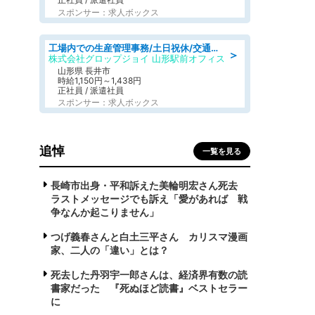
スポンサー：求人ボックス
工場内での生産管理事務/土日祝休/交通費支給
＞
株式会社グロップジョイ 山形駅前オフィス
山形県 長井市
時給1,150円～1,438円
正社員 / 派遣社員
スポンサー：求人ボックス
追悼
一覧を見る
長崎市出身・平和訴えた美輪明宏さん死去
ラストメッセージでも訴え「愛があれば 戦
争なんか起こりません」
つげ義春さんと白土三平さん カリスマ漫画
家、二人の「違い」とは？
死去した丹羽宇一郎さんは、経済界有数の読
書家だった 『死ぬほど読書』ベストセラー
に