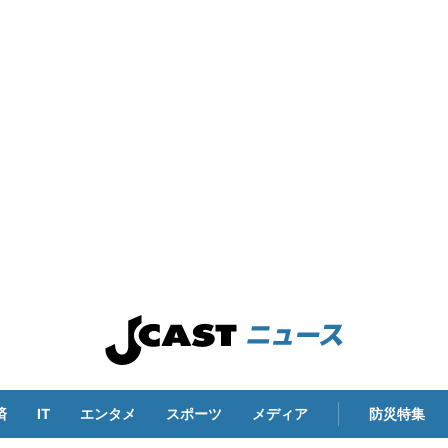
済
IT
エンタメ
スポーツ
メディア
防災特集