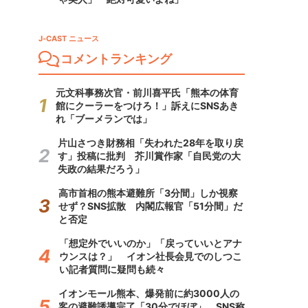
J-CAST ニュース
コメントランキング
元文科事務次官・前川喜平氏「熊本の体育
館にクーラーをつけろ！」訴えにSNSあき
れ「ブーメランでは」
片山さつき財務相「失われた28年を取り戻
す」投稿に批判 芥川賞作家「自民党の大
失政の結果だろう」
高市首相の熊本避難所「3分間」しか視察
せず？SNS拡散 内閣広報官「51分間」だ
と否定
「想定外でいいのか」「戻っていいとアナ
ウンスは？」 イオン社長会見でのしつこ
い記者質問に疑問も続々
イオンモール熊本、爆発前に約3000人の
客の避難誘導完了「30分でほぼ」 SNS称