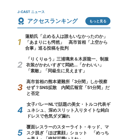
J-CAST ニュース
アクセスランキング
もっと見る
蓮舫氏「止める人は誰もいなかったのか」
「あまりにも愕然」 高市首相「上空から
合掌」巡る投稿を批判
「りくりゅう」三浦璃来＆木原龍一、制服
衣装がかわいすぎて悶絶...「かわいい」
「素敵」「同級生に見えます」
高市首相の熊本避難所「3分間」しか視察
せず？SNS拡散 内閣広報官「51分間」だ
と否定
女子バレーNLで話題の美女・トルコ代表ギ
ュネシュ、深めスリット入りタイトな純白
ドレスで色気ダダ漏れ
覆面レスラーのスターライト・キッド、マ
スク脱ぎ「ほぼ素顔」ショット 「めっち
ゃ美人」「絶対可愛いよね」