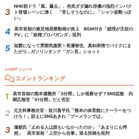
NHK朝ドラ「風、薫る」、色気ダダ漏れ俳優の強烈インパク
ト登場シーンに沸く 「苦しそうなのに」「シャツ姿艶っぽ
い」
高市首相の被災地視察動画が炎上 BGM付き「総理が主役の
PV」に「政権プロパガンダ」批判
短髪になって雰囲気激変！長瀬智也、真剣表情でバイクにま
たがり...ガソリンタンク「ガン見」ショット
J-CAST ニュース
コメントランキング
高市首相の熊本避難所「3分間」しか視察せず？SNS拡散 内
閣広報官「51分間」だと否定
元文科事務次官・前川喜平氏「熊本の体育館にクーラーをつ
けろ！」訴えにSNSあきれ「ブーメランでは」
蓮舫氏「止める人は誰もいなかったのか」「あまりにも愕
然」 高市首相「上空から合掌」巡る投稿を批判