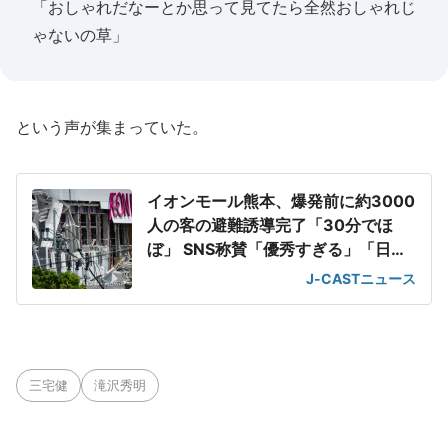
「おしゃれだなーとか思って見てたら全然おしゃれじ
ゃないの草」
という声が集まっていた。
イオンモール熊本、爆発前に約3000
人の客の避難誘導完了「30分でほ
ぼ」 SNS称賛「優秀すぎる」「日頃
の教育の賜物」
J-CASTニュース
三宅健
滝沢秀明