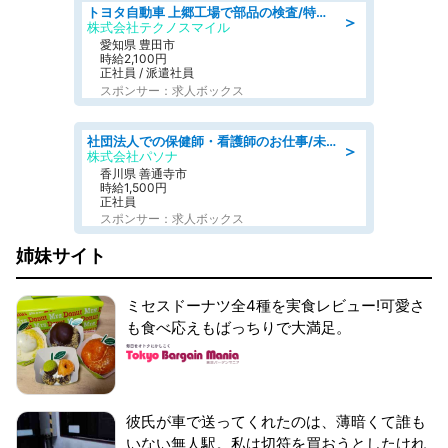
トヨタ自動車 上郷工場で部品の検査/特典168万/tutumi
＞
株式会社テクノスマイル
愛知県 豊田市
時給2,100円
正社員 / 派遣社員
スポンサー：求人ボックス
社団法人での保健師・看護師のお仕事/未経験OK/要資格:普通免許、保健師、正看護師
＞
株式会社パソナ
香川県 善通寺市
時給1,500円
正社員
スポンサー：求人ボックス
姉妹サイト
ミセスドーナツ全4種を実食レビュー!可愛さ
も食べ応えもばっちりで大満足。
彼氏が車で送ってくれたのは、薄暗くて誰も
いない無人駅。私は切符を買おうとしたけれ