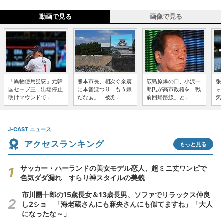
動画で見る
画像で見る
「異物使用疑惑」元韓
熊本市長、相次ぐ余震
広島原爆の日、小沢一
張
国セーブ王、出場停止
に本音ぽつり「もう嫌
郎氏が高市政権を「戦
ォ
明けマウンドで...
だなぁ」 被災...
前回帰路線」と...
気
J-CAST ニュース
アクセスランキング
もっと見る
サッカー・ハーランドの美女モデル恋人、超ミニ丈ワンピで
色気ダダ漏れ すらり神スタイルの美貌
市川團十郎の15歳長女＆13歳長男、ソファでリラックス仲良
し2ショ 「海老蔵さんにも麻央さんにも似てますね」「大人
になったな～」