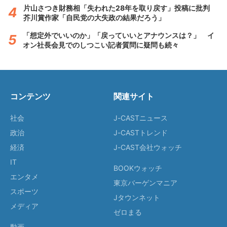
片山さつき財務相「失われた28年を取り戻す」投稿に批判
芥川賞作家「自民党の大失政の結果だろう」
「想定外でいいのか」「戻っていいとアナウンスは？」 イ
オン社長会見でのしつこい記者質問に疑問も続々
コンテンツ
関連サイト
社会
J-CASTニュース
政治
J-CASTトレンド
経済
J-CAST会社ウォッチ
IT
BOOKウォッチ
エンタメ
東京バーゲンマニア
スポーツ
Jタウンネット
メディア
ゼロまる
動画