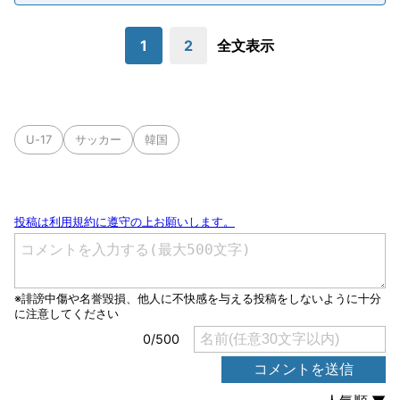
1
2
全文表示
U-17
サッカー
韓国