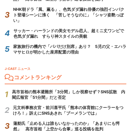
NHK朝ドラ「風、薫る」、色気ダダ漏れ俳優の強烈インパク
ト登場シーンに沸く 「苦しそうなのに」「シャツ姿艶っぽ
い」
サッカー・ハーランドの美女モデル恋人、超ミニ丈ワンピで
色気ダダ漏れ すらり神スタイルの美貌
家族旅行の機内で「パパだけ別席」あり？ 5児の父・エハラ
マサヒロが明かした座席配置の理由
J-CAST ニュース
コメントランキング
高市首相の熊本避難所「3分間」しか視察せず？SNS拡散 内
閣広報官「51分間」だと否定
元文科事務次官・前川喜平氏「熊本の体育館にクーラーをつ
けろ！」訴えにSNSあきれ「ブーメランでは」
蓮舫氏「止める人は誰もいなかったのか」「あまりにも愕
然」 高市首相「上空から合掌」巡る投稿を批判