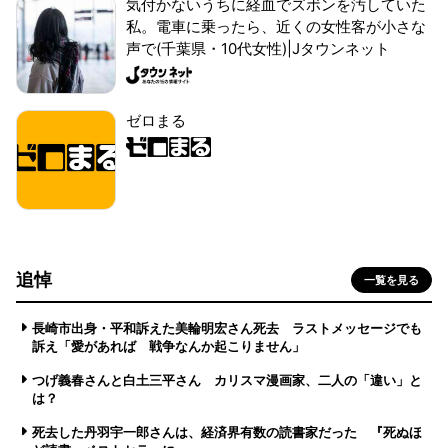
気付かないうちに経血でズボンを汚していた
私。電車に乗ったら、近くの女性客が小さな
声で(千葉県・10代女性)|Jタウンネット
ゼロまる
追悼
一覧を見る
長崎市出身・平和訴えた美輪明宏さん死去 ラストメッセージでも
訴え「愛があれば 戦争なんか起こりません」
つげ義春さんと白土三平さん カリスマ漫画家、二人の「違い」と
は？
死去した丹羽宇一郎さんは、経済界有数の読書家だった 『死ぬほ