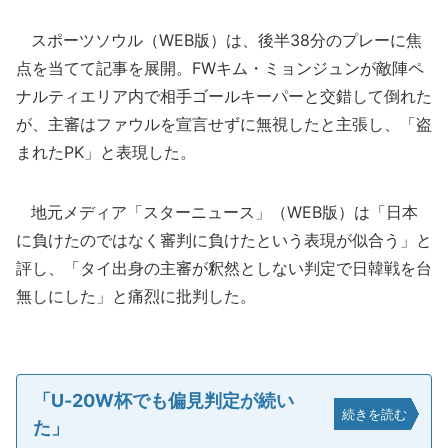
スポーツソウル（WEB版）は、後半38分のプレーに焦
点を当てて記事を展開。FWキム・ミョンジュンが敵陣ペ
ナルティエリア内で相手ゴールキーパーと交錯して倒れた
が、主審はファウルを宣言せずに無視したと主張し、「盗
まれたPK」と表現した。
地元メディア「スターニュース」（WEB版）は「日本
に負けたのではなく審判に負けたという表現が似合う」と
評し、「タイ出身の主審が釈然としない判定で日韓戦を台
無しにした」と痛烈に批判した。
「U-20W杯でも偏見判定が続い
続きを読む
た」