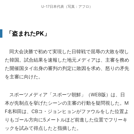
U-17日本代表（写真：アフロ）
「盗まれたPK」
同大会決勝で初めて実現した日韓戦で屈辱の大敗を喫し
た韓国。試合結果を速報した地元メディアは、主審を務め
た開催国タイ出身の審判の判定に敗因を求め、怒りの矛先
を主審に向けた。
スポーツメディア「スポーツ朝鮮」（WEB版）は、日
本が先制点を挙げたシーンの主審の行動を疑問視した。M
F名和田は、CBコ・ジョンヒョンがファウルをした位置よ
りもゴール方向に5メートルほど前進した位置でフリーキ
ックを試みて得点したと指摘した。