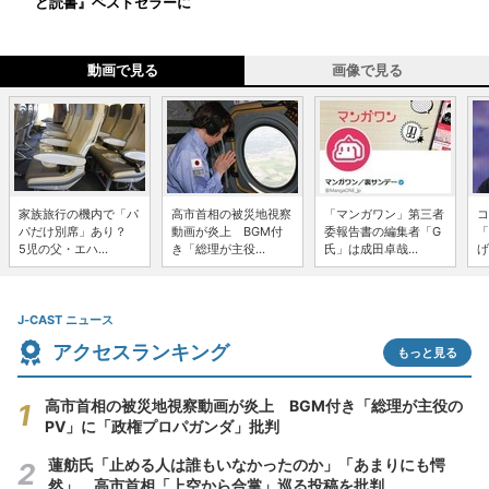
ど読書』ベストセラーに
動画で見る
画像で見る
家族旅行の機内で「パ
高市首相の被災地視察
「マンガワン」第三者
コ
パだけ別席」あり？
動画が炎上 BGM付
委報告書の編集者「G
「
5児の父・エハ...
き「総理が主役...
氏」は成田卓哉...
げ
J-CAST ニュース
アクセスランキング
もっと見る
高市首相の被災地視察動画が炎上 BGM付き「総理が主役の
PV」に「政権プロパガンダ」批判
蓮舫氏「止める人は誰もいなかったのか」「あまりにも愕
然」 高市首相「上空から合掌」巡る投稿を批判