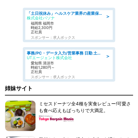
「土日祝休み」ヘルスケア業界の産業保健師/高時給/未経験OK/要資格:保健師、正看護師
＞
株式会社パソナ
福岡県 福岡市
時給2,300円
正社員
スポンサー：求人ボックス
事務/PC・データ入力/営業事務 日勤 土日休み 残業少なめ 車通勤OK 総合事務
＞
UTエージェント株式会社
愛知県 清須市
時給1,280円～
正社員
スポンサー：求人ボックス
姉妹サイト
ミセスドーナツ全4種を実食レビュー!可愛さ
も食べ応えもばっちりで大満足。