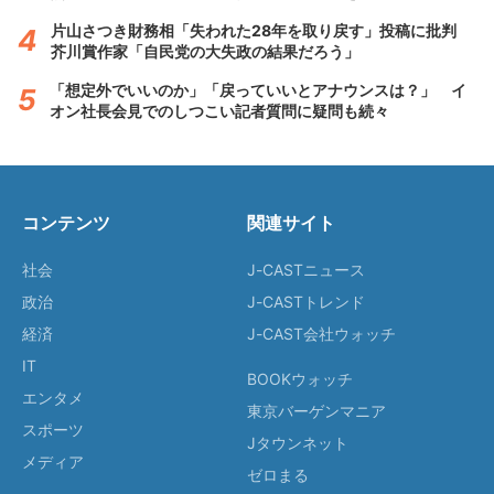
片山さつき財務相「失われた28年を取り戻す」投稿に批判
芥川賞作家「自民党の大失政の結果だろう」
「想定外でいいのか」「戻っていいとアナウンスは？」 イ
オン社長会見でのしつこい記者質問に疑問も続々
コンテンツ
関連サイト
社会
J-CASTニュース
政治
J-CASTトレンド
経済
J-CAST会社ウォッチ
IT
BOOKウォッチ
エンタメ
東京バーゲンマニア
スポーツ
Jタウンネット
メディア
ゼロまる