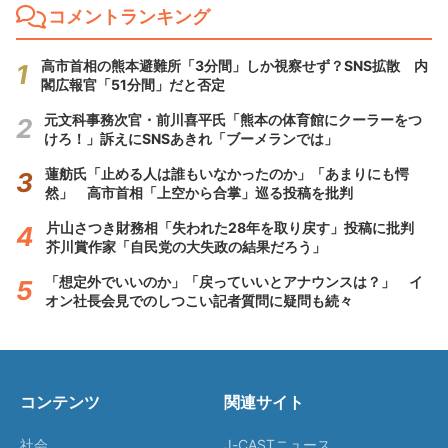
コメントランキング
高市首相の熊本避難所「3分間」しか視察せず？SNS拡散 内
閣広報官「51分間」だと否定
元文科事務次官・前川喜平氏「熊本の体育館にクーラーをつ
けろ！」訴えにSNSあきれ「ブーメランでは」
蓮舫氏「止める人は誰もいなかったのか」「あまりにも愕
然」 高市首相「上空から合掌」巡る投稿を批判
片山さつき財務相「失われた28年を取り戻す」投稿に批判
芥川賞作家「自民党の大失政の結果だろう」
「想定外でいいのか」「戻っていいとアナウンスは？」 イ
オン社長会見でのしつこい記者質問に疑問も続々
コンテンツ
関連サイト
社会
J-CASTニュース