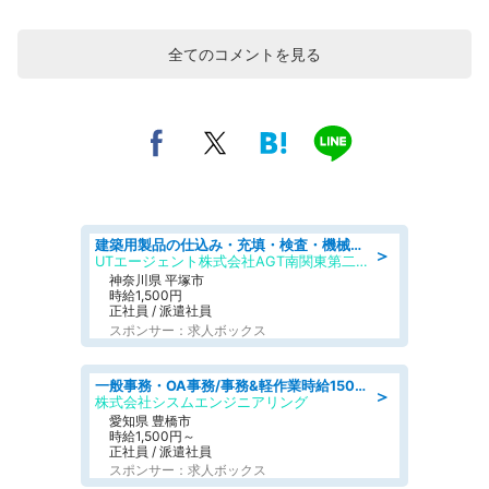
全てのコメントを見る
建築用製品の仕込み・充填・検査・機械操作/寮完備/日払い/工場・製造
＞
UTエージェント株式会社AGT南関東第二CU
神奈川県 平塚市
時給1,500円
正社員 / 派遣社員
スポンサー：求人ボックス
一般事務・OA事務/事務&軽作業時給1500円土日祝休み各種社保完備
＞
株式会社シスムエンジニアリング
愛知県 豊橋市
時給1,500円～
正社員 / 派遣社員
スポンサー：求人ボックス