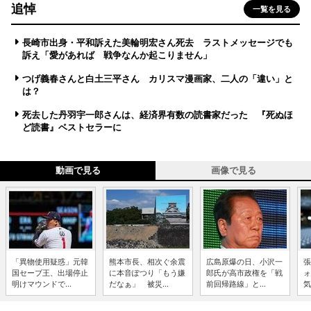
追悼
一覧を見る
長崎市出身・平和訴えた美輪明宏さん死去 ラストメッセージでも
訴え「愛があれば 戦争なんか起こりません」
つげ義春さんと白土三平さん カリスマ漫画家、二人の「違い」と
は？
死去した丹羽宇一郎さんは、経済界有数の読書家だった 『死ぬほ
ど読書』ベストセラーに
動画で見る
画像で見る
「異物使用疑惑」元韓
熊本市長、相次ぐ余震
広島原爆の日、小沢一
張
国セーブ王、出場停止
に本音ぽつり「もう嫌
郎氏が高市政権を「戦
ォ
明けマウンドで...
だなぁ」 被災...
前回帰路線」と...
気