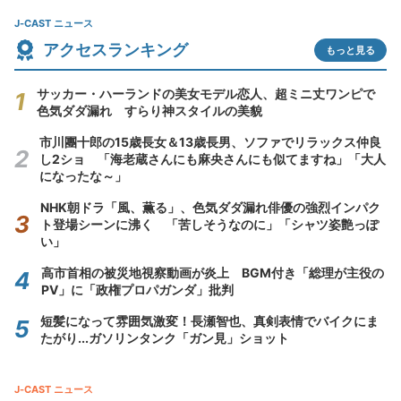
J-CAST ニュース
アクセスランキング
もっと見る
サッカー・ハーランドの美女モデル恋人、超ミニ丈ワンピで
色気ダダ漏れ すらり神スタイルの美貌
市川團十郎の15歳長女＆13歳長男、ソファでリラックス仲良
し2ショ 「海老蔵さんにも麻央さんにも似てますね」「大人
になったな～」
NHK朝ドラ「風、薫る」、色気ダダ漏れ俳優の強烈インパク
ト登場シーンに沸く 「苦しそうなのに」「シャツ姿艶っぽ
い」
高市首相の被災地視察動画が炎上 BGM付き「総理が主役の
PV」に「政権プロパガンダ」批判
短髪になって雰囲気激変！長瀬智也、真剣表情でバイクにま
たがり...ガソリンタンク「ガン見」ショット
J-CAST ニュース