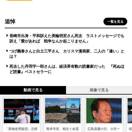
追悼
一覧を見る
長崎市出身・平和訴えた美輪明宏さん死去 ラストメッセージでも
訴え「愛があれば 戦争なんか起こりません」
つげ義春さんと白土三平さん カリスマ漫画家、二人の「違い」と
は？
死去した丹羽宇一郎さんは、経済界有数の読書家だった 『死ぬほ
ど読書』ベストセラーに
動画で見る
画像で見る
「異物使用疑惑」元韓
熊本市長、相次ぐ余震
広島原爆の日、小沢一
張