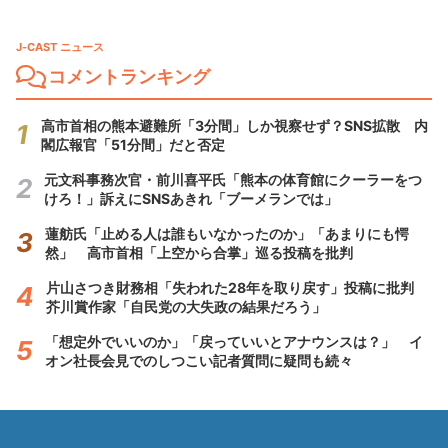
J-CAST ニュース
コメントランキング
高市首相の熊本避難所「3分間」しか視察せず？SNS拡散 内
閣広報官「51分間」だと否定
元文科事務次官・前川喜平氏「熊本の体育館にクーラーをつ
けろ！」訴えにSNSあきれ「ブーメランでは」
蓮舫氏「止める人は誰もいなかったのか」「あまりにも愕
然」 高市首相「上空から合掌」巡る投稿を批判
片山さつき財務相「失われた28年を取り戻す」投稿に批判
芥川賞作家「自民党の大失政の結果だろう」
「想定外でいいのか」「戻っていいとアナウンスは？」 イ
オン社長会見でのしつこい記者質問に疑問も続々