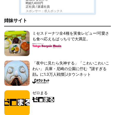
時給1,400円
正社員 / 派遣社員
スポンサー：求人ボックス
姉妹サイト
ミセスドーナツ全4種を実食レビュー!可愛さ
も食べ応えもばっちりで大満足。
「夜中に見たら失神する」「こわいこわいこ
わい」 兵庫・尼崎の公園に佇む〝謎すぎる
顔〟に1.3万人戦慄|Jタウンネット
ゼロまる