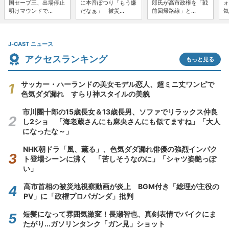
国セーブ王、出場停止
に本音ぽつり「もう嫌
郎氏が高市政権を「戦
ォ
明けマウンドで...
だなぁ」 被災...
前回帰路線」と...
気
J-CAST ニュース
アクセスランキング
もっと見る
サッカー・ハーランドの美女モデル恋人、超ミニ丈ワンピで
色気ダダ漏れ すらり神スタイルの美貌
市川團十郎の15歳長女＆13歳長男、ソファでリラックス仲良
し2ショ 「海老蔵さんにも麻央さんにも似てますね」「大人
になったな～」
NHK朝ドラ「風、薫る」、色気ダダ漏れ俳優の強烈インパク
ト登場シーンに沸く 「苦しそうなのに」「シャツ姿艶っぽ
い」
高市首相の被災地視察動画が炎上 BGM付き「総理が主役の
PV」に「政権プロパガンダ」批判
短髪になって雰囲気激変！長瀬智也、真剣表情でバイクにま
たがり...ガソリンタンク「ガン見」ショット