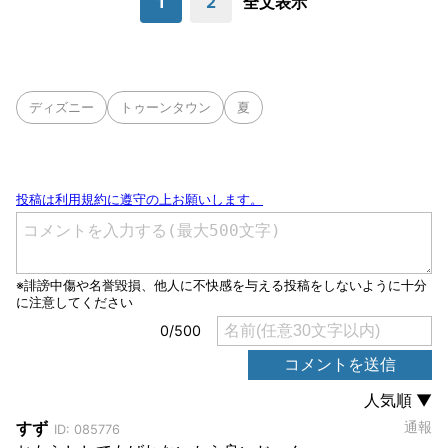
1
2
全文表示
ディズニー
トゥーンタウン
夏