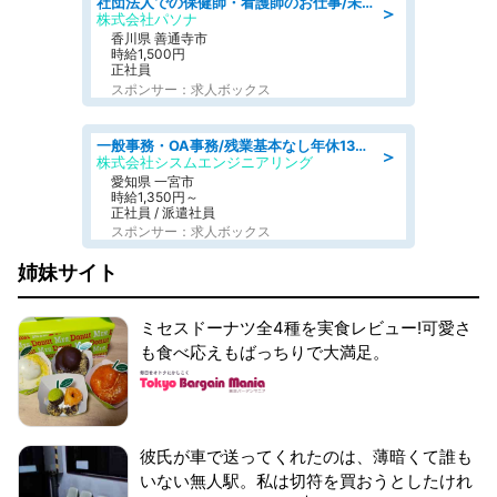
社団法人での保健師・看護師のお仕事/未経験OK/要資格:普通免許、保健師、正看護師
＞
株式会社パソナ
香川県 善通寺市
時給1,500円
正社員
スポンサー：求人ボックス
一般事務・OA事務/残業基本なし年休130日社保完備の一般・調達事務
＞
株式会社シスムエンジニアリング
愛知県 一宮市
時給1,350円～
正社員 / 派遣社員
スポンサー：求人ボックス
姉妹サイト
ミセスドーナツ全4種を実食レビュー!可愛さ
も食べ応えもばっちりで大満足。
彼氏が車で送ってくれたのは、薄暗くて誰も
いない無人駅。私は切符を買おうとしたけれ