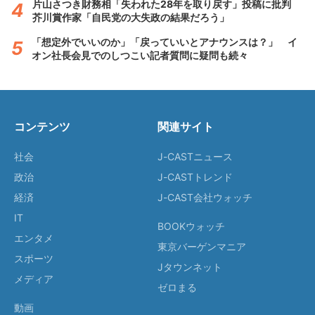
片山さつき財務相「失われた28年を取り戻す」投稿に批判
芥川賞作家「自民党の大失政の結果だろう」
「想定外でいいのか」「戻っていいとアナウンスは？」 イ
オン社長会見でのしつこい記者質問に疑問も続々
コンテンツ
関連サイト
社会
J-CASTニュース
政治
J-CASTトレンド
経済
J-CAST会社ウォッチ
IT
BOOKウォッチ
エンタメ
東京バーゲンマニア
スポーツ
Jタウンネット
メディア
ゼロまる
動画