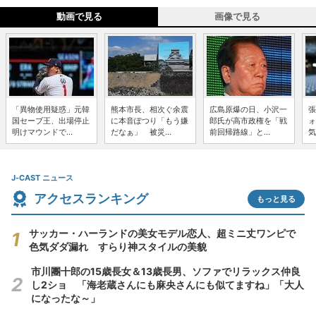
動画で見る
画像で見る
「異物使用疑惑」元韓
熊本市長、相次ぐ余震
広島原爆の日、小沢一
張
国セーブ王、出場停止
に本音ぽつり「もう嫌
郎氏が高市政権を「戦
ォ
明けマウンドで...
だなぁ」 被災...
前回帰路線」と...
気
J-CAST ニュース
アクセスランキング
もっと見る
サッカー・ハーランドの美女モデル恋人、超ミニ丈ワンピで
色気ダダ漏れ すらり神スタイルの美貌
市川團十郎の15歳長女＆13歳長男、ソファでリラックス仲良
し2ショ 「海老蔵さんにも麻央さんにも似てますね」「大人
になったな～」