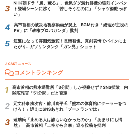
NHK朝ドラ「風、薫る」、色気ダダ漏れ俳優の強烈インパク
ト登場シーンに沸く 「苦しそうなのに」「シャツ姿艶っぽ
い」
高市首相の被災地視察動画が炎上 BGM付き「総理が主役の
PV」に「政権プロパガンダ」批判
短髪になって雰囲気激変！長瀬智也、真剣表情でバイクにま
たがり...ガソリンタンク「ガン見」ショット
J-CAST ニュース
コメントランキング
高市首相の熊本避難所「3分間」しか視察せず？SNS拡散 内
閣広報官「51分間」だと否定
元文科事務次官・前川喜平氏「熊本の体育館にクーラーをつ
けろ！」訴えにSNSあきれ「ブーメランでは」
蓮舫氏「止める人は誰もいなかったのか」「あまりにも愕
然」 高市首相「上空から合掌」巡る投稿を批判