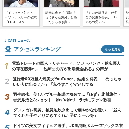
【ドジャース】キム・
新党結成で「「騙し討
「れいわ新選組」が党
登
ヘソン、大リーグ公式
ちにあった気分」と怒
名の変更を発表、「い
女
「PSロースタ...
ったひろゆき妻...
のちの党」へ ...
発
J-CAST ニュース
アクセスランキング
もっと見る
電撃トレードの巨人・リチャード、ソフトバンク・秋広優人
の存在感薄れ...「他球団の方が出場機会ある」の声が
登録者60万超人気美女YouTuber、結婚を発表 「めっちゃ
いい人に出会えた」「私今すごく安定してる」
羽生結弦、美しいブルー基調の衣装で...「ゆず」北川悠仁・
岩沢厚治と3ショット ゆず×ゆづコラボにファン歓喜
ダレノガレ明美、被災地炊き出しで細やかな心遣い...「並ん
でくれた子やとりにきてくれた子にシールを」
ドイツの美女フィギュア選手、JK風制服＆ルーズソックス衣