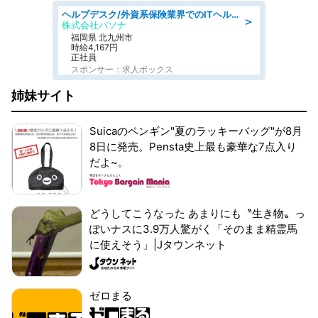
ヘルプデスク/外資系保険業界でのITヘルプデスク業務/駅近/即日勤務可/ヘルプデスク
＞
株式会社パソナ
福岡県 北九州市
時給4,167円
正社員
スポンサー：求人ボックス
姉妹サイト
Suicaのペンギン"夏のラッキーバッグ"が8月
8日に発売。Pensta史上最も豪華な7点入り
だよ~。
どうしてこうなった あまりにも〝生き物〟っ
ぽいナスに3.9万人驚がく「そのまま精霊馬
に使えそう」|Jタウンネット
ゼロまる