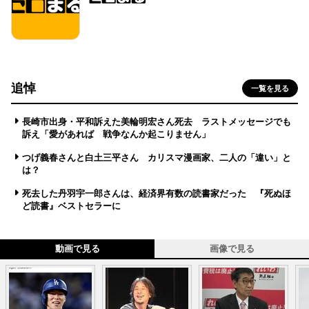
追悼
一覧を見る
長崎市出身・平和訴えた美輪明宏さん死去 ラストメッセージでも
訴え「愛があれば 戦争なんか起こりません」
つげ義春さんと白土三平さん カリスマ漫画家、二人の「違い」と
は？
死去した丹羽宇一郎さんは、経済界有数の読書家だった 『死ぬほ
ど読書』ベストセラーに
動画で見る
画像で見る