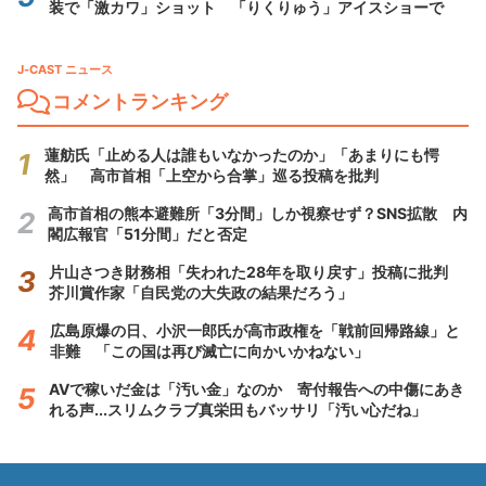
装で「激カワ」ショット 「りくりゅう」アイスショーで
J-CAST ニュース
コメントランキング
蓮舫氏「止める人は誰もいなかったのか」「あまりにも愕
然」 高市首相「上空から合掌」巡る投稿を批判
高市首相の熊本避難所「3分間」しか視察せず？SNS拡散 内
閣広報官「51分間」だと否定
片山さつき財務相「失われた28年を取り戻す」投稿に批判
芥川賞作家「自民党の大失政の結果だろう」
広島原爆の日、小沢一郎氏が高市政権を「戦前回帰路線」と
非難 「この国は再び滅亡に向かいかねない」
AVで稼いだ金は「汚い金」なのか 寄付報告への中傷にあき
れる声...スリムクラブ真栄田もバッサリ「汚い心だね」