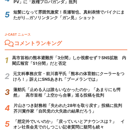
PV」に「政権プロパガンダ」批判
短髪になって雰囲気激変！長瀬智也、真剣表情でバイクにま
たがり...ガソリンタンク「ガン見」ショット
J-CAST ニュース
コメントランキング
高市首相の熊本避難所「3分間」しか視察せず？SNS拡散 内
閣広報官「51分間」だと否定
元文科事務次官・前川喜平氏「熊本の体育館にクーラーをつ
けろ！」訴えにSNSあきれ「ブーメランでは」
蓮舫氏「止める人は誰もいなかったのか」「あまりにも愕
然」 高市首相「上空から合掌」巡る投稿を批判
片山さつき財務相「失われた28年を取り戻す」投稿に批判
芥川賞作家「自民党の大失政の結果だろう」
「想定外でいいのか」「戻っていいとアナウンスは？」 イ
オン社長会見でのしつこい記者質問に疑問も続々