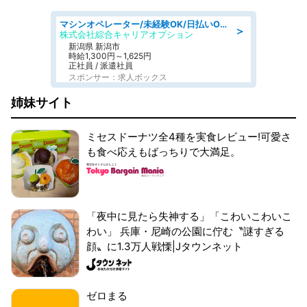
マシンオペレーター/未経験OK/日払いOK/寮費無料/交替制/20・30・40代活躍中
＞
株式会社綜合キャリアオプション
新潟県 新潟市
時給1,300円～1,625円
正社員 / 派遣社員
スポンサー：求人ボックス
姉妹サイト
ミセスドーナツ全4種を実食レビュー!可愛さ
も食べ応えもばっちりで大満足。
「夜中に見たら失神する」「こわいこわいこ
わい」 兵庫・尼崎の公園に佇む〝謎すぎる
顔〟に1.3万人戦慄|Jタウンネット
ゼロまる