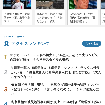
「異物使用疑惑」元韓
熊本市長、相次ぐ余震
広島原爆の日、小沢一
張
国セーブ王、出場停止
に本音ぽつり「もう嫌
郎氏が高市政権を「戦
ォ
明けマウンドで...
だなぁ」 被災...
前回帰路線」と...
気
J-CAST ニュース
アクセスランキング
もっと見る
サッカー・ハーランドの美女モデル恋人、超ミニ丈ワンピで
色気ダダ漏れ すらり神スタイルの美貌
市川團十郎の15歳長女＆13歳長男、ソファでリラックス仲良
し2ショ 「海老蔵さんにも麻央さんにも似てますね」「大人
になったな～」
NHK朝ドラ「風、薫る」、色気ダダ漏れ俳優の強烈インパク
ト登場シーンに沸く 「苦しそうなのに」「シャツ姿艶っぽ
い」
高市首相の被災地視察動画が炎上 BGM付き「総理が主役の