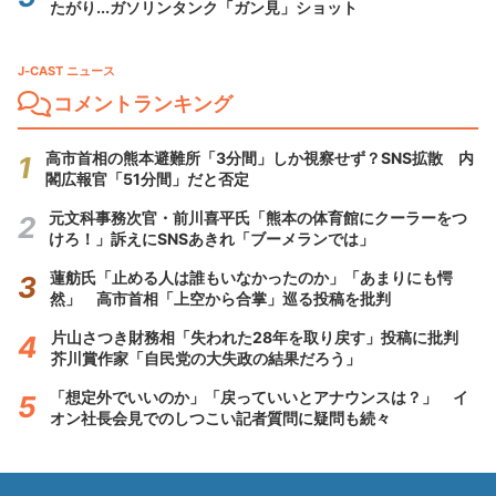
たがり...ガソリンタンク「ガン見」ショット
J-CAST ニュース
コメントランキング
高市首相の熊本避難所「3分間」しか視察せず？SNS拡散 内
閣広報官「51分間」だと否定
元文科事務次官・前川喜平氏「熊本の体育館にクーラーをつ
けろ！」訴えにSNSあきれ「ブーメランでは」
蓮舫氏「止める人は誰もいなかったのか」「あまりにも愕
然」 高市首相「上空から合掌」巡る投稿を批判
片山さつき財務相「失われた28年を取り戻す」投稿に批判
芥川賞作家「自民党の大失政の結果だろう」
「想定外でいいのか」「戻っていいとアナウンスは？」 イ
オン社長会見でのしつこい記者質問に疑問も続々