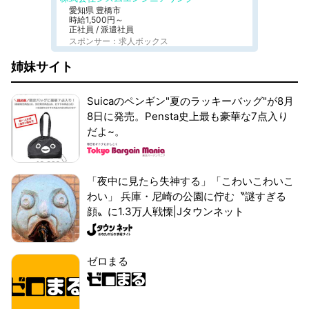
愛知県 豊橋市
時給1,500円～
正社員 / 派遣社員
スポンサー：求人ボックス
姉妹サイト
Suicaのペンギン"夏のラッキーバッグ"が8月
8日に発売。Pensta史上最も豪華な7点入り
だよ~。
「夜中に見たら失神する」「こわいこわいこ
わい」 兵庫・尼崎の公園に佇む〝謎すぎる
顔〟に1.3万人戦慄|Jタウンネット
ゼロまる