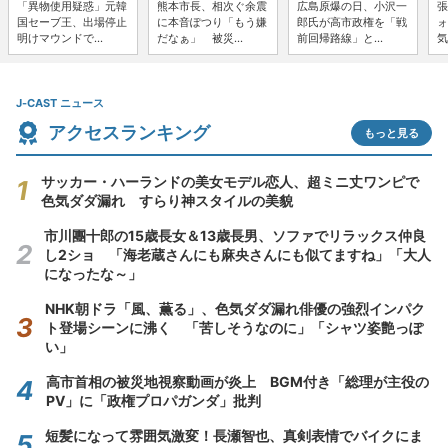
「異物使用疑惑」元韓
熊本市長、相次ぐ余震
広島原爆の日、小沢一
張
国セーブ王、出場停止
に本音ぽつり「もう嫌
郎氏が高市政権を「戦
ォ
明けマウンドで...
だなぁ」 被災...
前回帰路線」と...
気
J-CAST ニュース
アクセスランキング
もっと見る
サッカー・ハーランドの美女モデル恋人、超ミニ丈ワンピで
色気ダダ漏れ すらり神スタイルの美貌
市川團十郎の15歳長女＆13歳長男、ソファでリラックス仲良
し2ショ 「海老蔵さんにも麻央さんにも似てますね」「大人
になったな～」
NHK朝ドラ「風、薫る」、色気ダダ漏れ俳優の強烈インパク
ト登場シーンに沸く 「苦しそうなのに」「シャツ姿艶っぽ
い」
高市首相の被災地視察動画が炎上 BGM付き「総理が主役の
PV」に「政権プロパガンダ」批判
短髪になって雰囲気激変！長瀬智也、真剣表情でバイクにま