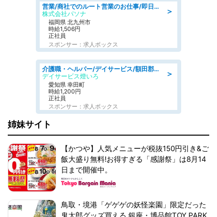
営業/商社でのルート営業のお仕事/即日勤務可/車通勤可/営業
＞
株式会社パソナ
福岡県 北九州市
時給1,506円
正社員
スポンサー：求人ボックス
介護職・ヘルパー/デイサービス/額田郡幸田町/JR東海道本線 幸田/愛知県
＞
デイサービス燈いろ
愛知県 幸田町
時給1,200円
正社員
スポンサー：求人ボックス
姉妹サイト
【かつや】人気メニューが税抜150円引き&ご
飯大盛り無料!お得すぎる「感謝祭」は8月14
日まで開催中。
鳥取・境港「ゲゲゲの妖怪楽園」限定だった
鬼太郎グッズ買える 銀座・博品館TOY PARK