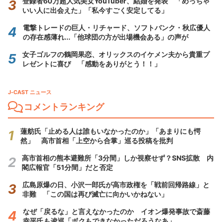
登録者60万超人気美女YouTuber、結婚を発表 「めっちゃ
いい人に出会えた」「私今すごく安定してる」
電撃トレードの巨人・リチャード、ソフトバンク・秋広優人
の存在感薄れ...「他球団の方が出場機会ある」の声が
女子ゴルフの鶴岡果恋、オリックスのイケメン夫から貴重プ
レゼントに喜び 「感動をありがとう！！」
J-CAST ニュース
コメントランキング
蓮舫氏「止める人は誰もいなかったのか」「あまりにも愕
然」 高市首相「上空から合掌」巡る投稿を批判
高市首相の熊本避難所「3分間」しか視察せず？SNS拡散 内
閣広報官「51分間」だと否定
広島原爆の日、小沢一郎氏が高市政権を「戦前回帰路線」と
非難 「この国は再び滅亡に向かいかねない」
なぜ「戻るな」と言えなかったのか イオン爆発事故で斎藤
幸平氏も逡巡「ボクもできなかっただろうなあ」