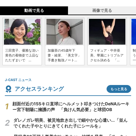
動画で見る
画像で見る
三田寛子、優雅な淡い
加藤茶の45歳年下
フィギュア・中井亜
制
黄色の着物姿で上品な
妻・綾菜、「美文字」
美、華麗にトリプルア
う
たたずまいで ...
手書き勉強ノート...
クセル決める 「...
一
J-CAST ニュース
アクセスランキング
もっと見る
顔面付近の155キロ直球にヘルメット叩きつけたDeNAルーキ
ー宮下朝陽に擁護の声 「負けん気必要」と球団OB
ダレノガレ明美、被災地炊き出しで細やかな心遣い...「並ん
でくれた子やとりにきてくれた子にシールを」