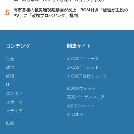
高市首相の被災地視察動画が炎上 BGM付き「総理が主役の
PV」に「政権プロパガンダ」批判
コンテンツ
関連サイト
社会
J-CASTニュース
政治
J-CASTトレンド
経済
J-CAST会社ウォッチ
IT
BOOKウォッチ
エンタメ
東京バーゲンマニア
スポーツ
Jタウンネット
メディア
ゼロまる
動画