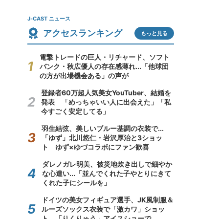
J-CAST ニュース
アクセスランキング
もっと見る
電撃トレードの巨人・リチャード、ソフト
バンク・秋広優人の存在感薄れ...「他球団
の方が出場機会ある」の声が
登録者60万超人気美女YouTuber、結婚を
発表 「めっちゃいい人に出会えた」「私
今すごく安定してる」
羽生結弦、美しいブルー基調の衣装で...
「ゆず」北川悠仁・岩沢厚治と3ショッ
ト ゆず×ゆづコラボにファン歓喜
ダレノガレ明美、被災地炊き出しで細やか
な心遣い...「並んでくれた子やとりにきて
くれた子にシールを」
ドイツの美女フィギュア選手、JK風制服＆
ルーズソックス衣装で「激カワ」ショッ
ト 「りくりゅう」アイスショーで