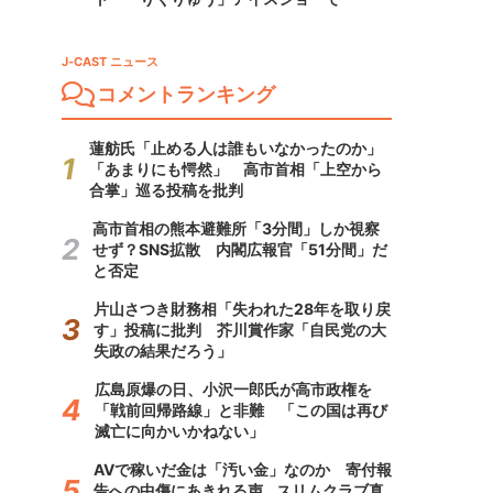
J-CAST ニュース
コメントランキング
蓮舫氏「止める人は誰もいなかったのか」
「あまりにも愕然」 高市首相「上空から
合掌」巡る投稿を批判
高市首相の熊本避難所「3分間」しか視察
せず？SNS拡散 内閣広報官「51分間」だ
と否定
片山さつき財務相「失われた28年を取り戻
す」投稿に批判 芥川賞作家「自民党の大
失政の結果だろう」
広島原爆の日、小沢一郎氏が高市政権を
「戦前回帰路線」と非難 「この国は再び
滅亡に向かいかねない」
AVで稼いだ金は「汚い金」なのか 寄付報
告への中傷にあきれる声...スリムクラブ真