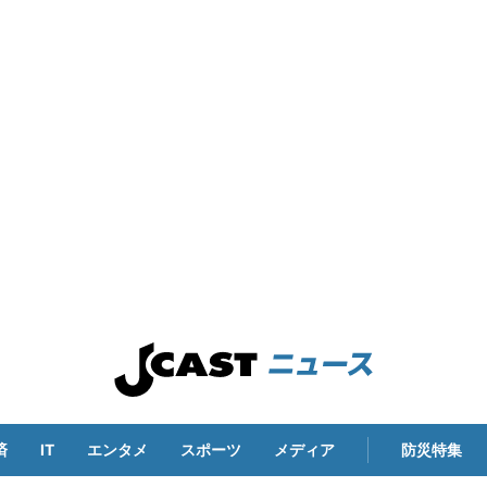
済
IT
エンタメ
スポーツ
メディア
防災特集