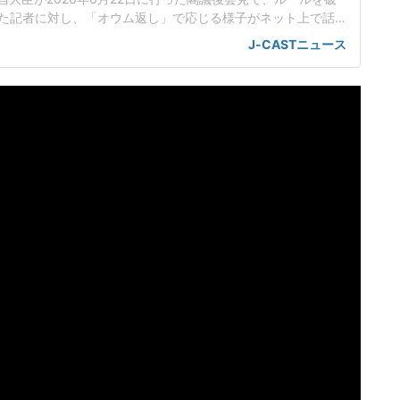
た記者に対し、「オウム返し」で応じる様子がネット上で話
工知能基本計画の改定素案めぐり応酬小野田氏は会見で、人
J-CASTニュース
定素案を決定したことを報告した。話題を集めているのは、
のやり取りだった。男性記者はまず、理化学研究所(理研)が19
いスパコ