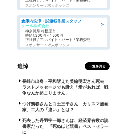
スポンサー：求人ボックス
倉庫内洗浄・試運転作業スタッフ
＞
クール株式会社
神奈川県 相模原市
時給1,300円～1,500円
正社員 / アルバイト・パート / 業務委託
スポンサー：求人ボックス
追悼
一覧を見る
長崎市出身・平和訴えた美輪明宏さん死去
ラストメッセージでも訴え「愛があれば 戦
争なんか起こりません」
つげ義春さんと白土三平さん カリスマ漫画
家、二人の「違い」とは？
死去した丹羽宇一郎さんは、経済界有数の読
書家だった 『死ぬほど読書』ベストセラー
に