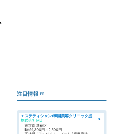
ど
注目情報
PR
エステティシャン/韓国美容クリニック提携サロン
＞
株式会社MU
東京都 新宿区
時給1,300円～2,500円
正社員 / アルバイト・パート / 業務委託