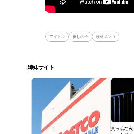
アイドル
推しの子
横槍メンゴ
姉妹サイト
真っ暗な夜