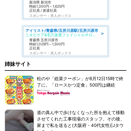
新潟県 新潟市
時給1,300円～1,625円
正社員 / 派遣社員
スポンサー：求人ボックス
アイリスト/青森県/五所川原駅/五所川原市
＞
ニキビケア&毛穴改善フェイシャルサロン BELDAD
青森県 五所川原市
時給1,029円～1,500円
正社員
スポンサー：求人ボックス
姉妹サイト
松のや「総菜クーポン」が8月12日15時で終
了に。「ロースかつ定食」500円は継続
道の真ん中で歩けなくなった所を抱えて移動
させてくれた工事現場のスタッフ。その後、
家まで私を送ると(大阪府・40代女性)|Jタウ