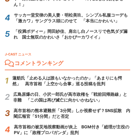
ん！」
サッカー堂安律の美人妻・明松美玖、シンプル私服コーデも
「激カワ」サングラス頭にのせて 「本当にかわいい」
「役満ボディー」岡田紗佳、肩出し白ノースリで色気ダダ漏
れ 国士無双のかわいさ「おかぴーカワイイ」
J-CAST ニュース
コメントランキング
蓮舫氏「止める人は誰もいなかったのか」「あまりにも愕
然」 高市首相「上空から合掌」巡る投稿を批判
広島原爆の日、小沢一郎氏が高市政権を「戦前回帰路線」と
非難 「この国は再び滅亡に向かいかねない」
高市首相の熊本避難所「3分間」しか視察せず？SNS拡散 内
閣広報官「51分間」だと否定
高市首相の被災地視察動画が炎上 BGM付き「総理が主役の
PV」に「政権プロパガンダ」批判