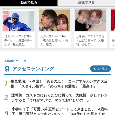
動画で見る
画像で見る
【ドジャース】打撃不
元カップルYouTuber
辻希美、コストコに行
「
振ベッツ、低迷のチー
「夜のひと笑い」いち
くたびに買って...大絶
紗
ムで「最も懸念...
え、新恋...
賛 少しア...
リ
J-CAST ニュース
アクセスランキング
もっと見る
生見愛瑠、へそ出し「めるのふく」コーデでかわいすぎ大反
響 「スタイル抜群」「めっちゃお洒落」「最高！」
辻希美、コストコに行くたびに買って...大絶賛 少しアレン
ジすると「それがマジで、マジでおいしいの！」
小柳ルミ子「可愛い弟 五郎とデートして来ました」...4歳年
下・野口五郎とステキ2ショット 「40代にしか見えませ