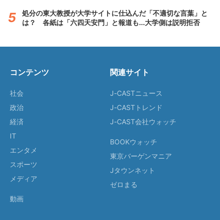
処分の東大教授が大学サイトに仕込んだ「不適切な言葉」と
は？ 各紙は「六四天安門」と報道も...大学側は説明拒否
コンテンツ
関連サイト
社会
J-CASTニュース
政治
J-CASTトレンド
経済
J-CAST会社ウォッチ
IT
BOOKウォッチ
エンタメ
東京バーゲンマニア
スポーツ
Jタウンネット
メディア
ゼロまる
動画