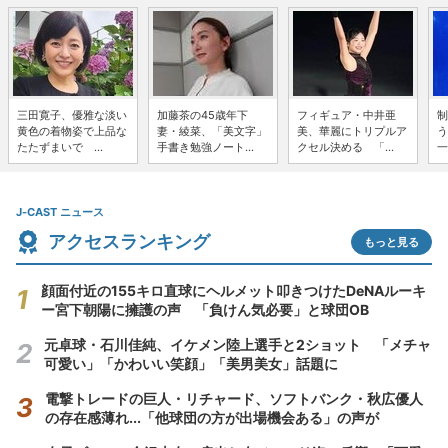
三田寛子、優雅な淡い
加藤茶の45歳年下
フィギュア・中井亜
制
黄色の着物姿で上品な
妻・綾菜、「美文字」
美、華麗にトリプルア
う
たたずまいで ...
手書き勉強ノート...
クセル決める 「...
一
J-CAST ニュース
アクセスランキング
もっと見る
顔面付近の155キロ直球にヘルメット叩きつけたDeNAルーキ
ー宮下朝陽に擁護の声 「負けん気必要」と球団OB
元卓球・石川佳純、イケメン陸上選手と2ショット 「メチャ
可愛い」「かわいい笑顔」「美男美女」話題に
電撃トレードの巨人・リチャード、ソフトバンク・秋広優人
の存在感薄れ...「他球団の方が出場機会ある」の声が