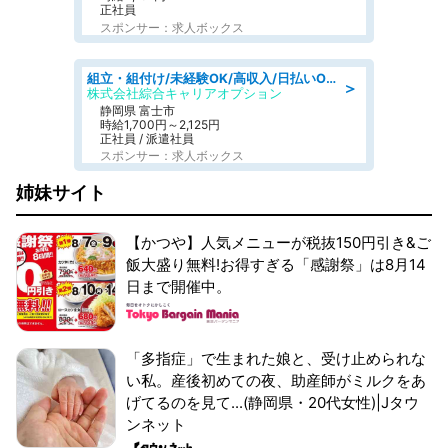
正社員
スポンサー：求人ボックス
組立・組付け/未経験OK/高収入/日払いOK/寮費無料/交替制
＞
株式会社綜合キャリアオプション
静岡県 富士市
時給1,700円～2,125円
正社員 / 派遣社員
スポンサー：求人ボックス
姉妹サイト
【かつや】人気メニューが税抜150円引き&ご
飯大盛り無料!お得すぎる「感謝祭」は8月14
日まで開催中。
「多指症」で生まれた娘と、受け止められな
い私。産後初めての夜、助産師がミルクをあ
げてるのを見て...(静岡県・20代女性)|Jタウ
ンネット