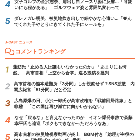
女子ゴルフの金沢志奈、肩出し白ノースリ姿に反響...「可愛
いにも程がある」 ゴルフウェア姿と雰囲気変わって
ダレノガレ明美、被災地炊き出しで細やかな心遣い...「並ん
でくれた子やとりにきてくれた子にシールを」
J-CAST ニュース
コメントランキング
蓮舫氏「止める人は誰もいなかったのか」「あまりにも愕
然」 高市首相「上空から合掌」巡る投稿を批判
高市首相の熊本避難所「3分間」しか視察せず？SNS拡散 内
閣広報官「51分間」だと否定
広島原爆の日、小沢一郎氏が高市政権を「戦前回帰路線」と
非難 「この国は再び滅亡に向かいかねない」
なぜ「戻るな」と言えなかったのか イオン爆発事故で斎藤
幸平氏も逡巡「ボクもできなかっただろうなあ」
高市首相の被災地視察動画が炎上 BGM付き「総理が主役の