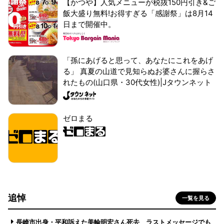
【かつや】人気メニューが税抜150円引き&ご
飯大盛り無料!お得すぎる「感謝祭」は8月14
日まで開催中。
「孫にあげると思って、あなたにこれをあげ
る」 真夏の山道で見知らぬお婆さんに握らさ
れたもの(山口県・30代女性)|Jタウンネット
ゼロまる
追悼
一覧を見る
長崎市出身・平和訴えた美輪明宏さん死去 ラストメッセージでも