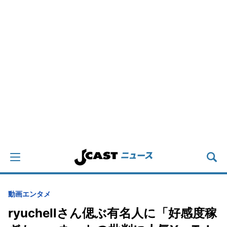
動画
エンタメ
ryuchellさん偲ぶ有名人に「好感度稼