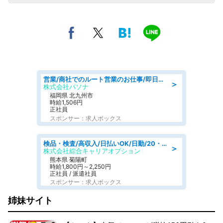
営業/商社でのルート営業のお仕事/即日勤務可/車通勤可/営業
＞
株式会社パソナ
福岡県 北九州市
時給1,506円
正社員
スポンサー：求人ボックス
検品・検査/高収入/日払いOK/日勤/20・30・40代活躍中/製造 工場
＞
株式会社綜合キャリアオプション
熊本県 菊陽町
時給1,800円～2,250円
正社員 / 派遣社員
スポンサー：求人ボックス
姉妹サイト