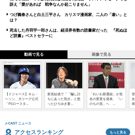
訴え「愛があれば 戦争なんか起こりません」
つげ義春さんと白土三平さん カリスマ漫画家、二人の「違い」と
は？
死去した丹羽宇一郎さんは、経済界有数の読書家だった 『死ぬほ
ど読書』ベストセラーに
動画で見る
画像で見る
【ドジャース】キム・
新党結成で「「騙し討
「れいわ新選組」が党
登
ヘソン、大リーグ公式
ちにあった気分」と怒
名の変更を発表、「い
女
「PSロースタ...
ったひろゆき妻...
のちの党」へ ...
発
J-CAST ニュース
アクセスランキング
もっと見る