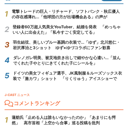
電撃トレードの巨人・リチャード、ソフトバンク・秋広優人
の存在感薄れ...「他球団の方が出場機会ある」の声が
登録者60万超人気美女YouTuber、結婚を発表 「めっちゃ
いい人に出会えた」「私今すごく安定してる」
羽生結弦、美しいブルー基調の衣装で...「ゆず」北川悠仁・
岩沢厚治と3ショット ゆず×ゆづコラボにファン歓喜
ダレノガレ明美、被災地炊き出しで細やかな心遣い...「並ん
でくれた子やとりにきてくれた子にシールを」
ドイツの美女フィギュア選手、JK風制服＆ルーズソックス衣
装で「激カワ」ショット 「りくりゅう」アイスショーで
J-CAST ニュース
コメントランキング
蓮舫氏「止める人は誰もいなかったのか」「あまりにも愕
然」 高市首相「上空から合掌」巡る投稿を批判