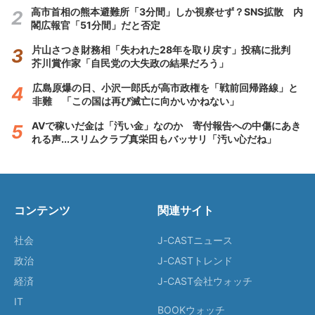
高市首相の熊本避難所「3分間」しか視察せず？SNS拡散 内
閣広報官「51分間」だと否定
片山さつき財務相「失われた28年を取り戻す」投稿に批判
芥川賞作家「自民党の大失政の結果だろう」
広島原爆の日、小沢一郎氏が高市政権を「戦前回帰路線」と
非難 「この国は再び滅亡に向かいかねない」
AVで稼いだ金は「汚い金」なのか 寄付報告への中傷にあき
れる声...スリムクラブ真栄田もバッサリ「汚い心だね」
コンテンツ
関連サイト
社会
J-CASTニュース
政治
J-CASTトレンド
経済
J-CAST会社ウォッチ
IT
BOOKウォッチ