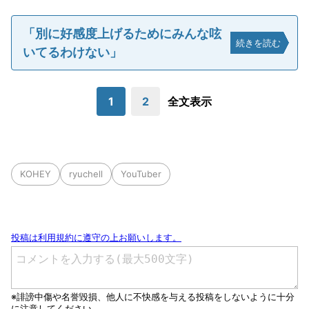
「別に好感度上げるためにみんな呟
続きを読む
いてるわけない」
1
2
全文表示
KOHEY
ryuchell
YouTuber