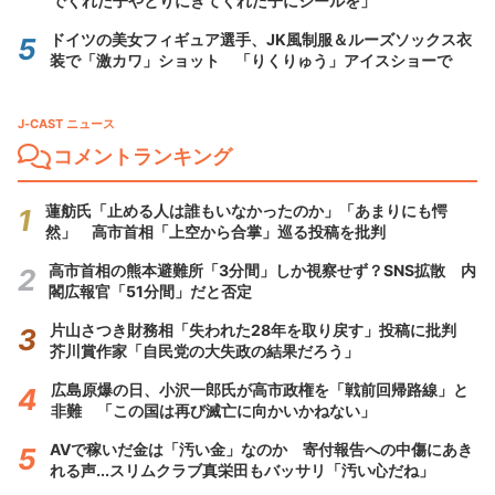
でくれた子やとりにきてくれた子にシールを」
ドイツの美女フィギュア選手、JK風制服＆ルーズソックス衣
装で「激カワ」ショット 「りくりゅう」アイスショーで
J-CAST ニュース
コメントランキング
蓮舫氏「止める人は誰もいなかったのか」「あまりにも愕
然」 高市首相「上空から合掌」巡る投稿を批判
高市首相の熊本避難所「3分間」しか視察せず？SNS拡散 内
閣広報官「51分間」だと否定
片山さつき財務相「失われた28年を取り戻す」投稿に批判
芥川賞作家「自民党の大失政の結果だろう」
広島原爆の日、小沢一郎氏が高市政権を「戦前回帰路線」と
非難 「この国は再び滅亡に向かいかねない」
AVで稼いだ金は「汚い金」なのか 寄付報告への中傷にあき
れる声...スリムクラブ真栄田もバッサリ「汚い心だね」