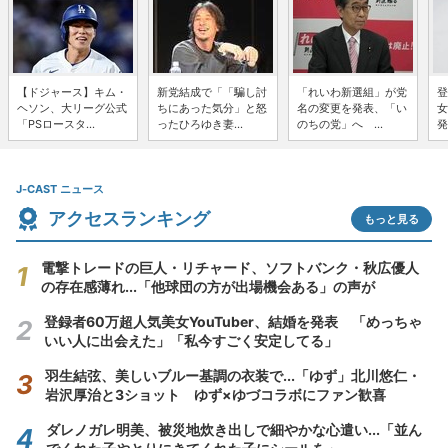
【ドジャース】キム・
新党結成で「「騙し討
「れいわ新選組」が党
登
ヘソン、大リーグ公式
ちにあった気分」と怒
名の変更を発表、「い
女
「PSロースタ...
ったひろゆき妻...
のちの党」へ ...
発
J-CAST ニュース
アクセスランキング
もっと見る
電撃トレードの巨人・リチャード、ソフトバンク・秋広優人
の存在感薄れ...「他球団の方が出場機会ある」の声が
登録者60万超人気美女YouTuber、結婚を発表 「めっちゃ
いい人に出会えた」「私今すごく安定してる」
羽生結弦、美しいブルー基調の衣装で...「ゆず」北川悠仁・
岩沢厚治と3ショット ゆず×ゆづコラボにファン歓喜
ダレノガレ明美、被災地炊き出しで細やかな心遣い...「並ん