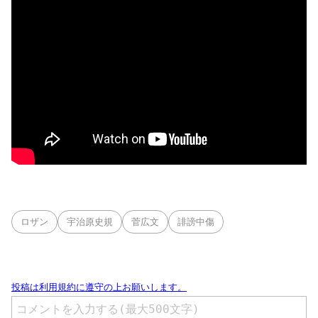
ロザン
宇治原史規
菅広文
誹謗中傷