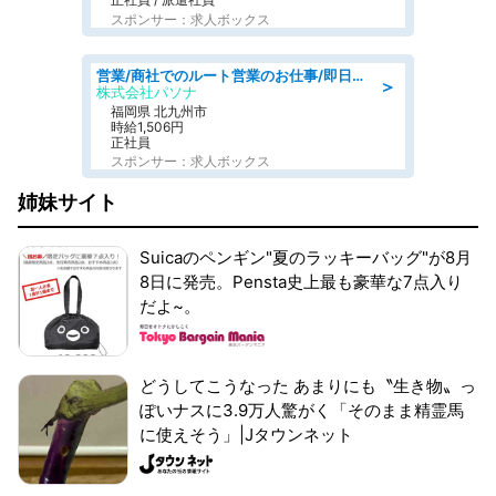
スポンサー：求人ボックス
営業/商社でのルート営業のお仕事/即日勤務可/車通勤可/営業
＞
株式会社パソナ
福岡県 北九州市
時給1,506円
正社員
スポンサー：求人ボックス
姉妹サイト
Suicaのペンギン"夏のラッキーバッグ"が8月
8日に発売。Pensta史上最も豪華な7点入り
だよ~。
どうしてこうなった あまりにも〝生き物〟っ
ぽいナスに3.9万人驚がく「そのまま精霊馬
に使えそう」|Jタウンネット