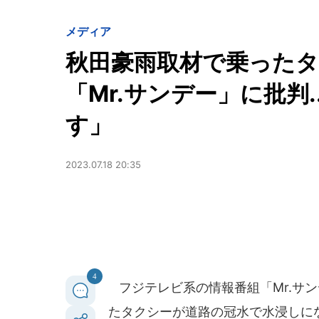
メディア
秋田豪雨取材で乗った
「Mr.サンデー」に批判
す」
2023.07.18 20:35
4
フジテレビ系の情報番組「Mr.サ
たタクシーが道路の冠水で水浸しに