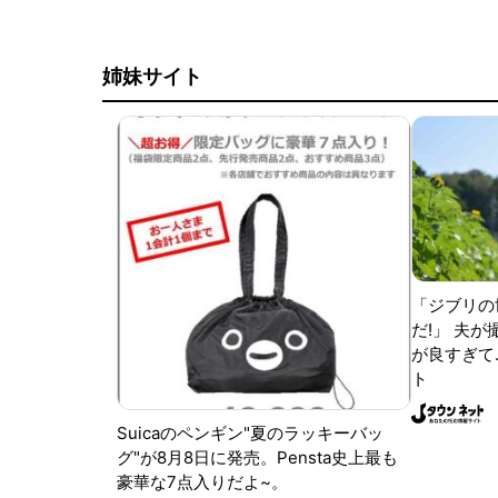
姉妹サイト
「ジブリの
だ!」 夫
が良すぎて.
ト
Suicaのペンギン"夏のラッキーバッ
グ"が8月8日に発売。Pensta史上最も
豪華な7点入りだよ~。