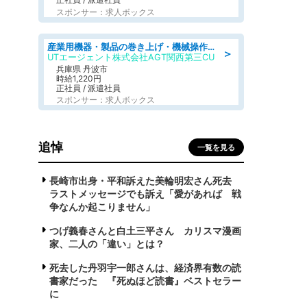
スポンサー：求人ボックス
産業用機器・製品の巻き上げ・機械操作・材料補充/寮完備/日勤/日払い/工場・製造
＞
UTエージェント株式会社AGT関西第三CU
兵庫県 丹波市
時給1,220円
正社員 / 派遣社員
スポンサー：求人ボックス
追悼
一覧を見る
長崎市出身・平和訴えた美輪明宏さん死去
ラストメッセージでも訴え「愛があれば 戦
争なんか起こりません」
つげ義春さんと白土三平さん カリスマ漫画
家、二人の「違い」とは？
死去した丹羽宇一郎さんは、経済界有数の読
書家だった 『死ぬほど読書』ベストセラー
に