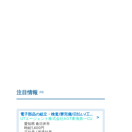
夜
注目情報
PR
電子部品の組立・検査/寮完備/日払い/工場・製造
＞
UTエージェント株式会社AGT東海第一CU
愛知県 春日井市
時給1,400円
正社員 / 派遣社員