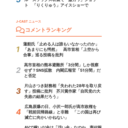
ト 「りくりゅう」アイスショーで
J-CAST ニュース
コメントランキング
蓮舫氏「止める人は誰もいなかったのか」
「あまりにも愕然」 高市首相「上空から
合掌」巡る投稿を批判
高市首相の熊本避難所「3分間」しか視察
せず？SNS拡散 内閣広報官「51分間」だ
と否定
片山さつき財務相「失われた28年を取り戻
す」投稿に批判 芥川賞作家「自民党の大
失政の結果だろう」
広島原爆の日、小沢一郎氏が高市政権を
「戦前回帰路線」と非難 「この国は再び
滅亡に向かいかねない」
AVで稼いだ金は「汚い金」なのか 寄付報