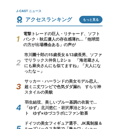
J-CAST ニュース
アクセスランキング
もっと見る
電撃トレードの巨人・リチャード、ソフト
バンク・秋広優人の存在感薄れ...「他球団
の方が出場機会ある」の声が
市川團十郎の15歳長女＆13歳長男、ソファ
でリラックス仲良し2ショ 「海老蔵さん
にも麻央さんにも似てますね」「大人にな
ったな～」
サッカー・ハーランドの美女モデル恋人、
超ミニ丈ワンピで色気ダダ漏れ すらり神
スタイルの美貌
羽生結弦、美しいブルー基調の衣装で...
「ゆず」北川悠仁・岩沢厚治と3ショッ
ト ゆず×ゆづコラボにファン歓喜
ドイツの美女フィギュア選手、JK風制服＆
ルーズソックス衣装で「激カワ」ショッ