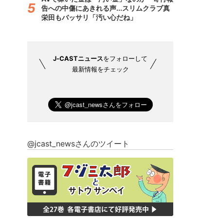
告への中傷にあきれる声...スリムクラブ真
栄田もバッサリ「汚い心だね」
J-CASTニュース
をフォローして
最新情報をチェック
@jcast_newsさんのツイート