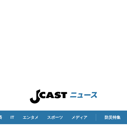
済
IT
エンタメ
スポーツ
メディア
防災特集