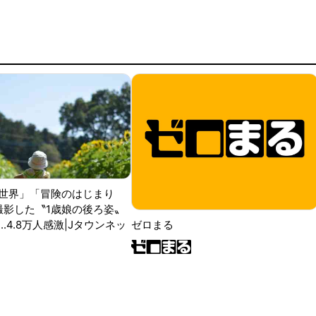
世界」「冒険のはじまり
が撮影した〝1歳娘の後ろ姿〟
ゼロまる
..4.8万人感激|Jタウンネッ