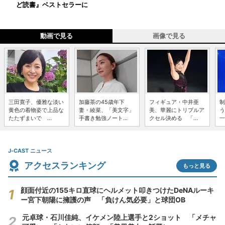
ど読書』ベストセラーに
動画で見る
画像で見る
三田寛子、優雅な淡い
加藤茶の45歳年下
フィギュア・中井亜
制
黄色の着物姿で上品な
妻・綾菜、「美文字」
美、華麗にトリプルア
う
たたずまいで ...
手書き勉強ノート...
クセル決める 「...
一
J-CAST ニュース
アクセスランキング
もっと見る
顔面付近の155キロ直球にヘルメット叩きつけたDeNAルーキ
ー宮下朝陽に擁護の声 「負けん気必要」と球団OB
元卓球・石川佳純、イケメン陸上選手と2ショット 「メチャ