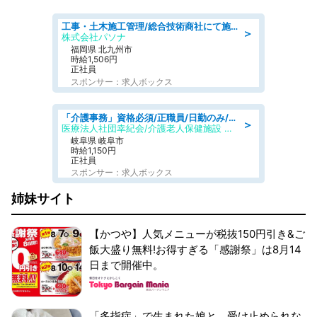
工事・土木施工管理/総合技術商社にて施工管理のお仕事/即日勤務可/車通勤可/工事・土木施工管理/生産・品質管理
＞
株式会社パソナ
福岡県 北九州市
時給1,506円
正社員
スポンサー：求人ボックス
「介護事務」資格必須/正職員/日勤のみ/介護老人保健施設
＞
医療法人社団幸紀会/介護老人保健施設 グリーンビラ安江
岐阜県 岐阜市
時給1,150円
正社員
スポンサー：求人ボックス
姉妹サイト
【かつや】人気メニューが税抜150円引き&ご
飯大盛り無料!お得すぎる「感謝祭」は8月14
日まで開催中。
「多指症」で生まれた娘と、受け止められな