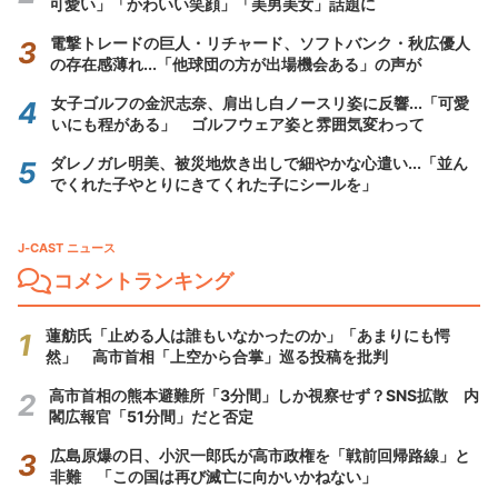
可愛い」「かわいい笑顔」「美男美女」話題に
電撃トレードの巨人・リチャード、ソフトバンク・秋広優人
の存在感薄れ...「他球団の方が出場機会ある」の声が
女子ゴルフの金沢志奈、肩出し白ノースリ姿に反響...「可愛
いにも程がある」 ゴルフウェア姿と雰囲気変わって
ダレノガレ明美、被災地炊き出しで細やかな心遣い...「並ん
でくれた子やとりにきてくれた子にシールを」
J-CAST ニュース
コメントランキング
蓮舫氏「止める人は誰もいなかったのか」「あまりにも愕
然」 高市首相「上空から合掌」巡る投稿を批判
高市首相の熊本避難所「3分間」しか視察せず？SNS拡散 内
閣広報官「51分間」だと否定
広島原爆の日、小沢一郎氏が高市政権を「戦前回帰路線」と
非難 「この国は再び滅亡に向かいかねない」