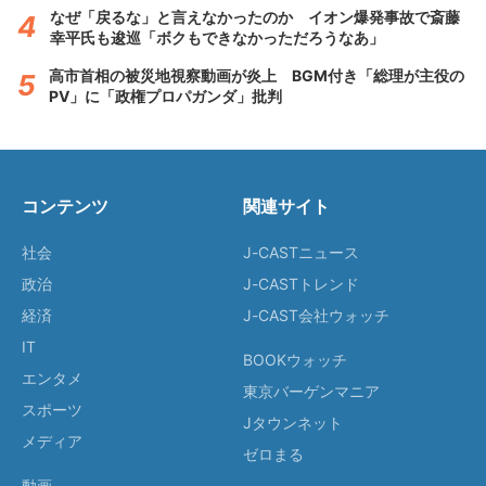
なぜ「戻るな」と言えなかったのか イオン爆発事故で斎藤
幸平氏も逡巡「ボクもできなかっただろうなあ」
高市首相の被災地視察動画が炎上 BGM付き「総理が主役の
PV」に「政権プロパガンダ」批判
コンテンツ
関連サイト
社会
J-CASTニュース
政治
J-CASTトレンド
経済
J-CAST会社ウォッチ
IT
BOOKウォッチ
エンタメ
東京バーゲンマニア
スポーツ
Jタウンネット
メディア
ゼロまる
動画