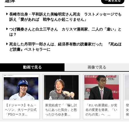
追悼
一覧を見る
長崎市出身・平和訴えた美輪明宏さん死去 ラストメッセージでも
訴え「愛があれば 戦争なんか起こりません」
つげ義春さんと白土三平さん カリスマ漫画家、二人の「違い」と
は？
死去した丹羽宇一郎さんは、経済界有数の読書家だった 『死ぬほ
ど読書』ベストセラーに
動画で見る
画像で見る
【ドジャース】キム・
新党結成で「「騙し討
「れいわ新選組」が党
登
ヘソン、大リーグ公式
ちにあった気分」と怒
名の変更を発表、「い
女
「PSロースタ...
ったひろゆき妻...
のちの党」へ ...
発