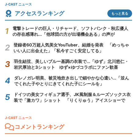
J-CAST ニュース
アクセスランキング
もっと見る
電撃トレードの巨人・リチャード、ソフトバンク・秋広優人
の存在感薄れ...「他球団の方が出場機会ある」の声が
登録者60万超人気美女YouTuber、結婚を発表 「めっちゃ
いい人に出会えた」「私今すごく安定してる」
羽生結弦、美しいブルー基調の衣装で...「ゆず」北川悠仁・
岩沢厚治と3ショット ゆず×ゆづコラボにファン歓喜
ダレノガレ明美、被災地炊き出しで細やかな心遣い...「並ん
でくれた子やとりにきてくれた子にシールを」
ドイツの美女フィギュア選手、JK風制服＆ルーズソックス衣
装で「激カワ」ショット 「りくりゅう」アイスショーで
J-CAST ニュース
コメントランキング