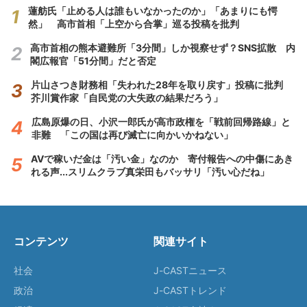
蓮舫氏「止める人は誰もいなかったのか」「あまりにも愕
然」 高市首相「上空から合掌」巡る投稿を批判
高市首相の熊本避難所「3分間」しか視察せず？SNS拡散 内
閣広報官「51分間」だと否定
片山さつき財務相「失われた28年を取り戻す」投稿に批判
芥川賞作家「自民党の大失政の結果だろう」
広島原爆の日、小沢一郎氏が高市政権を「戦前回帰路線」と
非難 「この国は再び滅亡に向かいかねない」
AVで稼いだ金は「汚い金」なのか 寄付報告への中傷にあき
れる声...スリムクラブ真栄田もバッサリ「汚い心だね」
コンテンツ
関連サイト
社会
J-CASTニュース
政治
J-CASTトレンド