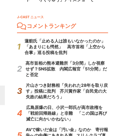
J-CAST ニュース
コメントランキング
蓮舫氏「止める人は誰もいなかったのか」
「あまりにも愕然」 高市首相「上空から
合掌」巡る投稿を批判
高市首相の熊本避難所「3分間」しか視察
せず？SNS拡散 内閣広報官「51分間」だ
と否定
片山さつき財務相「失われた28年を取り戻
す」投稿に批判 芥川賞作家「自民党の大
失政の結果だろう」
広島原爆の日、小沢一郎氏が高市政権を
「戦前回帰路線」と非難 「この国は再び
滅亡に向かいかねない」
AVで稼いだ金は「汚い金」なのか 寄付報
告への中傷にあきれる声...スリムクラブ真