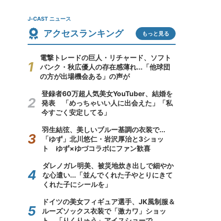
J-CAST ニュース
アクセスランキング
もっと見る
電撃トレードの巨人・リチャード、ソフト
バンク・秋広優人の存在感薄れ...「他球団
の方が出場機会ある」の声が
登録者60万超人気美女YouTuber、結婚を
発表 「めっちゃいい人に出会えた」「私
今すごく安定してる」
羽生結弦、美しいブルー基調の衣装で...
「ゆず」北川悠仁・岩沢厚治と3ショッ
ト ゆず×ゆづコラボにファン歓喜
ダレノガレ明美、被災地炊き出しで細やか
な心遣い...「並んでくれた子やとりにきて
くれた子にシールを」
ドイツの美女フィギュア選手、JK風制服＆
ルーズソックス衣装で「激カワ」ショッ
ト 「りくりゅう」アイスショーで