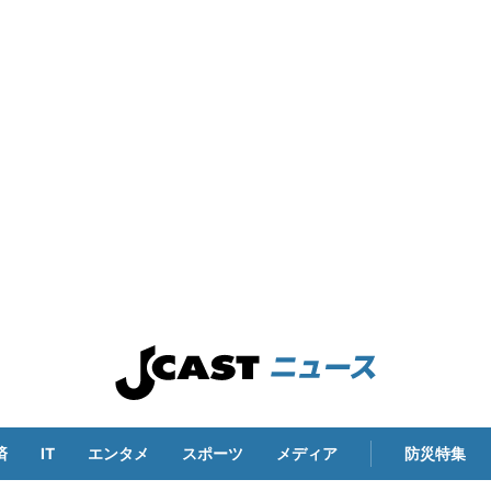
済
IT
エンタメ
スポーツ
メディア
防災特集