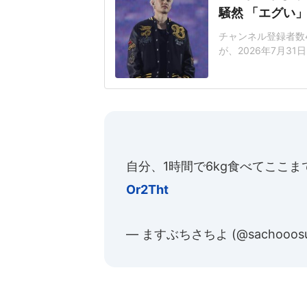
騒然 「エグい
チャンネル登録者数4
が、2026年7月3
反応「これは大会出
演。ひゅうがさんは
た。ひゅうがさんは
ム」と
自分、1時間で6kg食べてここ
Or2Tht
— ますぶちさちよ (@sachooos