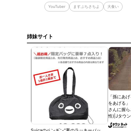
YouTuber
ますぶちさちよ
大食い
姉妹サイト
「孫にあげ
をあげる」
さんに握ら
性)|Jタウ
Suicaのペンギン"夏のラッキーバッ