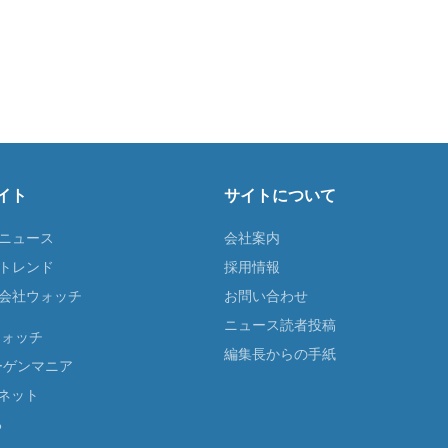
イト
サイトについて
Tニュース
会社案内
Tトレンド
採用情報
ST会社ウォッチ
お問い合わせ
ニュース読者投稿
ウォッチ
編集長からの手紙
ーゲンマニア
ネット
る