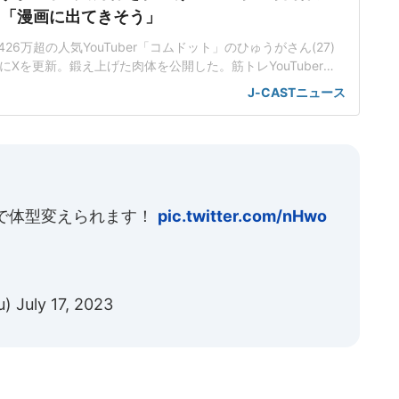
」「漫画に出てきそう」
26万超の人気YouTuber「コムドット」のひゅうがさん(27)
1日にXを更新。鍛え上げた肉体を公開した。筋トレYouTuberも
れる」コムドットは7月30日、東京ドームで主催イベントに出
J-CASTニュース
着物姿で、アクロバットと殺陣のパフォーマンスを披露し
7月31日、Xで「今年も本気で身体を仕上げて迎えた東京ドー
まで体型変えられます！
pic.twitter.com/nHwo
u)
July 17, 2023