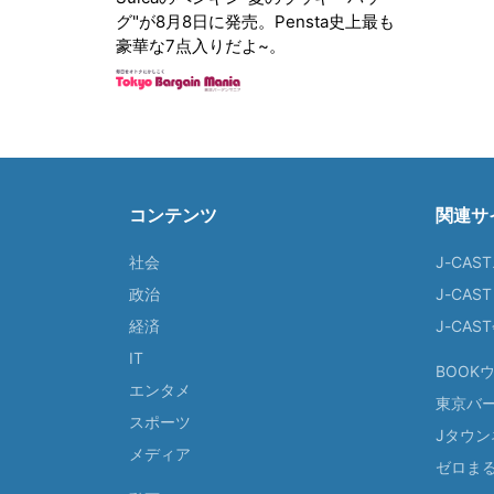
グ"が8月8日に発売。Pensta史上最も
豪華な7点入りだよ~。
コンテンツ
関連サ
社会
J-CAS
政治
J-CAS
経済
J-CA
IT
BOOK
エンタメ
東京バ
スポーツ
Jタウン
メディア
ゼロま