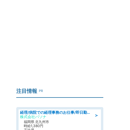
注目情報
PR
経理/病院での経理事務のお仕事/即日勤務可/車通勤可/経理/一般事務
＞
株式会社パソナ
福岡県 北九州市
時給1,380円
正社員