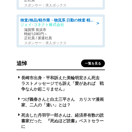
スポンサー：求人ボックス
検査/検品/軽作業・物流系 日勤の検査·軽作業/未経験可/土日祝お休み
＞
ジェイ-コネクト株式会社
滋賀県 長浜市
時給1,080円～
正社員 / 派遣社員
スポンサー：求人ボックス
追悼
一覧を見る
長崎市出身・平和訴えた美輪明宏さん死去
ラストメッセージでも訴え「愛があれば 戦
争なんか起こりません」
つげ義春さんと白土三平さん カリスマ漫画
家、二人の「違い」とは？
死去した丹羽宇一郎さんは、経済界有数の読
書家だった 『死ぬほど読書』ベストセラー
に