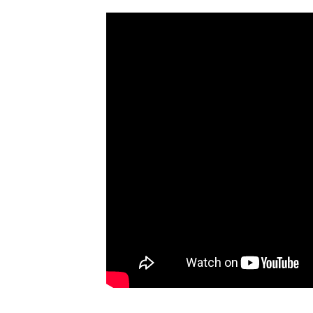
移籍。阿部慎之助前監
打点をマークした。