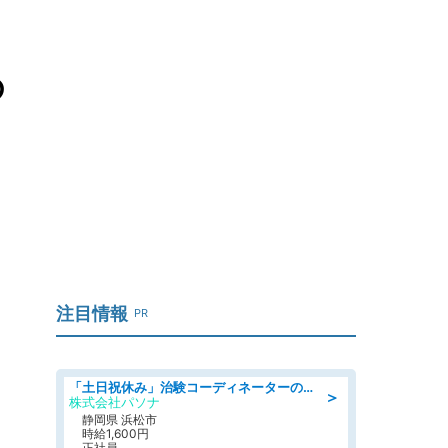
の
注目情報
PR
「土日祝休み」治験コーディネーターのお仕事/未経験OK
＞
株式会社パソナ
静岡県 浜松市
時給1,600円
正社員