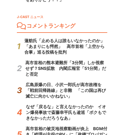
J-CAST ニュース
コメントランキング
蓮舫氏「止める人は誰もいなかったのか」
「あまりにも愕然」 高市首相「上空から
合掌」巡る投稿を批判
高市首相の熊本避難所「3分間」しか視察
せず？SNS拡散 内閣広報官「51分間」だ
と否定
広島原爆の日、小沢一郎氏が高市政権を
「戦前回帰路線」と非難 「この国は再び
滅亡に向かいかねない」
なぜ「戻るな」と言えなかったのか イオ
ン爆発事故で斎藤幸平氏も逡巡「ボクもで
きなかっただろうなあ」
高市首相の被災地視察動画が炎上 BGM付
き「総理が主役のPV」に「政権プロパガン