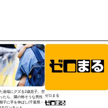
た途端にグズる2歳息子。空
ゼロまる
ったら、隣の怖そうな男性
帽子に手を伸ばし(千葉県・
|Jタウンネット