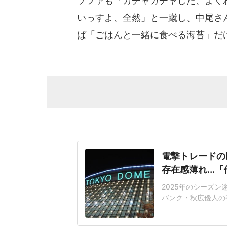
ソファも「ガチャガチャした、よく
いっすよ、全然」と一蹴し、中尾さ
ば「ごはんと一緒に食べる海苔」だ
電撃トレードの
存在感薄れ..
2025年のシーズ
バンク・秋広優人の
いリチャードはソフ
いた長打力を評価さ