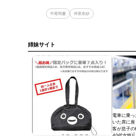
中尾明慶
仲里依紗
姉妹サイト
電車に乗っ
いた席に座
客が息子の
40代女性)