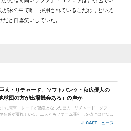
わかんねぇ高いソファ」「（ソファは）茶色でい
んが家の中で唯一採用されているこだわりといえ
けだと自虐笑いしていた。
巨人・リチャード、ソフトバンク・秋広優人の
.「他球団の方が出場機会ある」の声が
ン途中に電撃トレードが話題となった巨人・リチャード、ソフト
存在感が薄れている。二人ともファーム暮らしを抜け出せな
トバンク在籍時にウエスタン・リーグで5年連続本塁打王に輝
J-CASTニュース
れ、秋広優人、大江竜聖と2対1のトレードで25年5月に巨人に