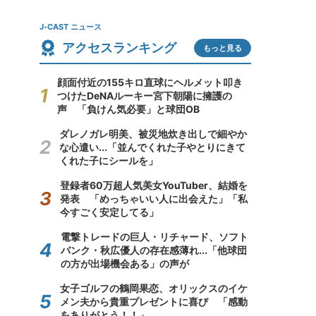
J-CAST ニュース
アクセスランキング
もっと見る
顔面付近の155キロ直球にヘルメット叩き
つけたDeNAルーキー宮下朝陽に擁護の
声 「負けん気必要」と球団OB
ダレノガレ明美、被災地炊き出しで細やか
な心遣い...「並んでくれた子やとりにきて
くれた子にシールを」
登録者60万超人気美女YouTuber、結婚を
発表 「めっちゃいい人に出会えた」「私
今すごく安定してる」
電撃トレードの巨人・リチャード、ソフト
バンク・秋広優人の存在感薄れ...「他球団
の方が出場機会ある」の声が
女子ゴルフの鶴岡果恋、オリックスのイケ
メン夫から貴重プレゼントに喜び 「感動
をありがとう！！」