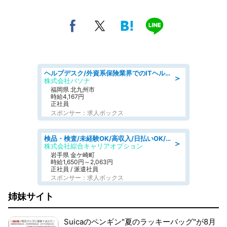
ヘルプデスク/外資系保険業界でのITヘルプデスク業務/駅近/即日勤務可/ヘルプデスク
＞
株式会社パソナ
福岡県 北九州市
時給4,167円
正社員
スポンサー：求人ボックス
検品・検査/未経験OK/高収入/日払いOK/交替制/20・30・40代活躍中
＞
株式会社綜合キャリアオプション
岩手県 金ケ崎町
時給1,650円～2,063円
正社員 / 派遣社員
スポンサー：求人ボックス
姉妹サイト
Suicaのペンギン"夏のラッキーバッグ"が8月