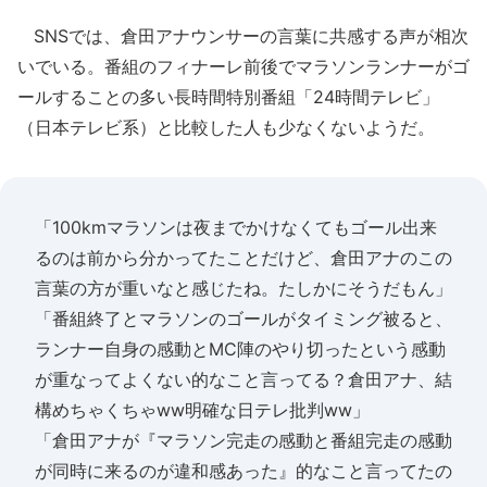
SNSでは、倉田アナウンサーの言葉に共感する声が相次
いでいる。番組のフィナーレ前後でマラソンランナーがゴ
ールすることの多い長時間特別番組「24時間テレビ」
（日本テレビ系）と比較した人も少なくないようだ。
「100kmマラソンは夜までかけなくてもゴール出来
るのは前から分かってたことだけど、倉田アナのこの
言葉の方が重いなと感じたね。たしかにそうだもん」
「番組終了とマラソンのゴールがタイミング被ると、
ランナー自身の感動とMC陣のやり切ったという感動
が重なってよくない的なこと言ってる？倉田アナ、結
構めちゃくちゃww明確な日テレ批判ww」
「倉田アナが『マラソン完走の感動と番組完走の感動
が同時に来るのが違和感あった』的なこと言ってたの