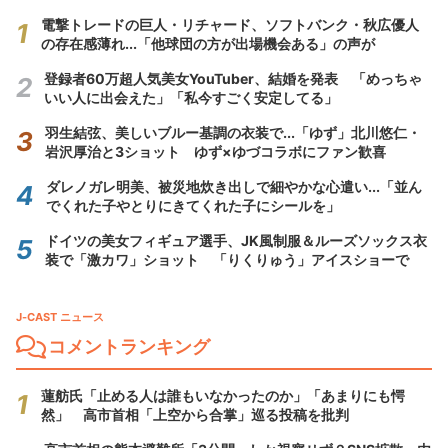
電撃トレードの巨人・リチャード、ソフトバンク・秋広優人
の存在感薄れ...「他球団の方が出場機会ある」の声が
登録者60万超人気美女YouTuber、結婚を発表 「めっちゃ
いい人に出会えた」「私今すごく安定してる」
羽生結弦、美しいブルー基調の衣装で...「ゆず」北川悠仁・
岩沢厚治と3ショット ゆず×ゆづコラボにファン歓喜
ダレノガレ明美、被災地炊き出しで細やかな心遣い...「並ん
でくれた子やとりにきてくれた子にシールを」
ドイツの美女フィギュア選手、JK風制服＆ルーズソックス衣
装で「激カワ」ショット 「りくりゅう」アイスショーで
J-CAST ニュース
コメントランキング
蓮舫氏「止める人は誰もいなかったのか」「あまりにも愕
然」 高市首相「上空から合掌」巡る投稿を批判