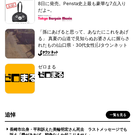
8日に発売。Pensta史上最も豪華な7点入り
だよ~。
「孫にあげると思って、あなたにこれをあげ
る」 真夏の山道で見知らぬお婆さんに握らさ
れたもの(山口県・30代女性)|Jタウンネット
ゼロまる
追悼
一覧を見る
長崎市出身・平和訴えた美輪明宏さん死去 ラストメッセージでも
訴え「愛があれば 戦争なんか起こりません」