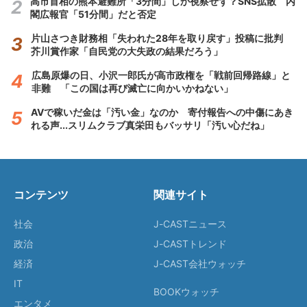
高市首相の熊本避難所「3分間」しか視察せず？SNS拡散 内
閣広報官「51分間」だと否定
片山さつき財務相「失われた28年を取り戻す」投稿に批判
芥川賞作家「自民党の大失政の結果だろう」
広島原爆の日、小沢一郎氏が高市政権を「戦前回帰路線」と
非難 「この国は再び滅亡に向かいかねない」
AVで稼いだ金は「汚い金」なのか 寄付報告への中傷にあき
れる声...スリムクラブ真栄田もバッサリ「汚い心だね」
コンテンツ
関連サイト
社会
J-CASTニュース
政治
J-CASTトレンド
経済
J-CAST会社ウォッチ
IT
BOOKウォッチ
エンタメ