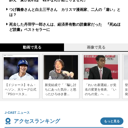
つげ義春さんと白土三平さん カリスマ漫画家、二人の「違い」と
は？
死去した丹羽宇一郎さんは、経済界有数の読書家だった 『死ぬほ
ど読書』ベストセラーに
動画で見る
画像で見る
【ドジャース】キム・
新党結成で「「騙し討
「れいわ新選組」が党
登
ヘソン、大リーグ公式
ちにあった気分」と怒
名の変更を発表、「い
女
「PSロースタ...
ったひろゆき妻...
のちの党」へ ...
発
J-CAST ニュース
アクセスランキング
もっと見る