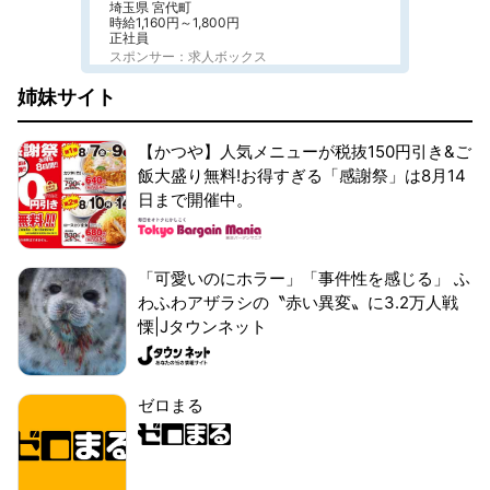
埼玉県 宮代町
時給1,160円～1,800円
正社員
スポンサー：求人ボックス
姉妹サイト
【かつや】人気メニューが税抜150円引き&ご
飯大盛り無料!お得すぎる「感謝祭」は8月14
日まで開催中。
「可愛いのにホラー」「事件性を感じる」 ふ
わふわアザラシの〝赤い異変〟に3.2万人戦
慄|Jタウンネット
ゼロまる