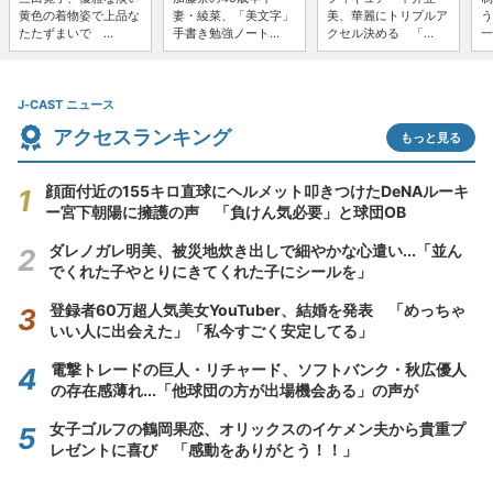
黄色の着物姿で上品な
妻・綾菜、「美文字」
美、華麗にトリプルア
う
たたずまいで ...
手書き勉強ノート...
クセル決める 「...
一
J-CAST ニュース
アクセスランキング
もっと見る
顔面付近の155キロ直球にヘルメット叩きつけたDeNAルーキ
ー宮下朝陽に擁護の声 「負けん気必要」と球団OB
ダレノガレ明美、被災地炊き出しで細やかな心遣い...「並ん
でくれた子やとりにきてくれた子にシールを」
登録者60万超人気美女YouTuber、結婚を発表 「めっちゃ
いい人に出会えた」「私今すごく安定してる」
電撃トレードの巨人・リチャード、ソフトバンク・秋広優人
の存在感薄れ...「他球団の方が出場機会ある」の声が
女子ゴルフの鶴岡果恋、オリックスのイケメン夫から貴重プ
レゼントに喜び 「感動をありがとう！！」