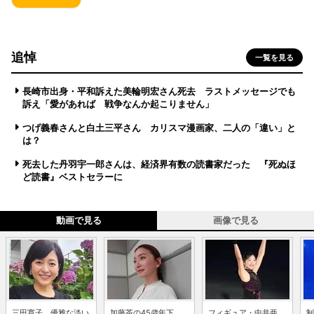
追悼
一覧を見る
長崎市出身・平和訴えた美輪明宏さん死去 ラストメッセージでも
訴え「愛があれば 戦争なんか起こりません」
つげ義春さんと白土三平さん カリスマ漫画家、二人の「違い」と
は？
死去した丹羽宇一郎さんは、経済界有数の読書家だった 『死ぬほ
ど読書』ベストセラーに
動画で見る
画像で見る
三田寛子、優雅な淡い
加藤茶の45歳年下
フィギュア・中井亜
制