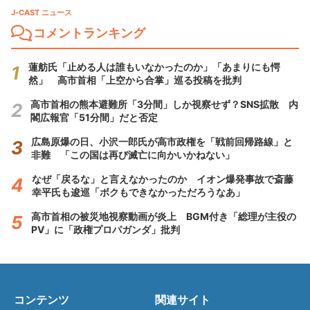
J-CAST ニュース
コメントランキング
蓮舫氏「止める人は誰もいなかったのか」「あまりにも愕
然」 高市首相「上空から合掌」巡る投稿を批判
高市首相の熊本避難所「3分間」しか視察せず？SNS拡散 内
閣広報官「51分間」だと否定
広島原爆の日、小沢一郎氏が高市政権を「戦前回帰路線」と
非難 「この国は再び滅亡に向かいかねない」
なぜ「戻るな」と言えなかったのか イオン爆発事故で斎藤
幸平氏も逡巡「ボクもできなかっただろうなあ」
高市首相の被災地視察動画が炎上 BGM付き「総理が主役の
PV」に「政権プロパガンダ」批判
コンテンツ
関連サイト