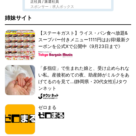
正社員 / 派遣社員
スポンサー：求人ボックス
姉妹サイト
【ステーキガスト】ライス・パン食べ放題&
スープバー付きメニュー1111円はお得!最新ク
ーポンを公式Xで公開中《9月23日まで》
「多指症」で生まれた娘と、受け止められな
い私。産後初めての夜、助産師がミルクをあ
げてるのを見て...(静岡県・20代女性)|Jタウ
ンネット
ゼロまる