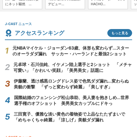
にネット騒然 ...
デビュー...
HACHO...
ッ
J-CAST ニュース
アクセスランキング
もっと見る
元NBAマイケル・ジョーダン63歳、体形も変わらず...スター
のオーラダダ漏れ サッカー・ハーランドと最強2ショット
元卓球・石川佳純、イケメン陸上選手と2ショット 「メチャ
可愛い」「かわいい笑顔」「美男美女」話題に
伊藤蘭、透け感黒ロングドレス姿で色気ダダ漏れ...変わらぬ
美貌の衝撃 「ずっと変わらず綺麗」「美しすぎ」
国際結婚のフェンシング松山恭助、美人妻を抱きしめ...世界
選手権のオフショット 美男美女カップルにドキっ
三田寛子、優雅な淡い黄色の着物姿で上品なたたずまいで
「めちゃくちゃ綺麗」「涼しげ」美貌ダダ漏れ