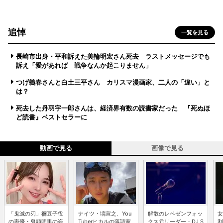
追悼
一覧を見る
長崎市出身・平和訴えた美輪明宏さん死去 ラストメッセージでも
訴え「愛があれば 戦争なんか起こりません」
つげ義春さんと白土三平さん カリスマ漫画家、二人の「違い」と
は？
死去した丹羽宇一郎さんは、経済界有数の読書家だった 『死ぬほ
ど読書』ベストセラーに
動画で見る
画像で見る
「鬼滅の刃」禰豆子役
ナイツ・塙宣之、You
解散のレペゼンフォッ
女
の声優・鬼頭明里の姿
Tuberヒカルの落語家
クス元リーダー・DJ S
利