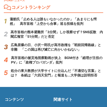
J-CAST ニュース
コメントランキング
蓮舫氏「止める人は誰もいなかったのか」「あまりにも愕
然」 高市首相「上空から合掌」巡る投稿を批判
高市首相の熊本避難所「3分間」しか視察せず？SNS拡散 内
閣広報官「51分間」だと否定
広島原爆の日、小沢一郎氏が高市政権を「戦前回帰路線」と
非難 「この国は再び滅亡に向かいかねない」
高市首相の被災地視察動画が炎上 BGM付き「総理が主役の
PV」に「政権プロパガンダ」批判
処分の東大教授が大学サイトに仕込んだ「不適切な言葉」と
は？ 各紙は「六四天安門」と報道も...大学側は説明拒否
コンテンツ
関連サイト