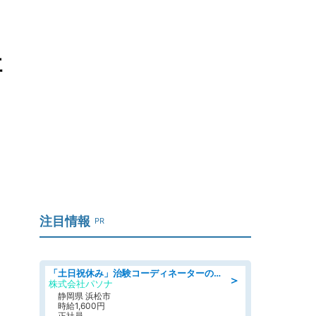
社
注目情報
PR
「土日祝休み」治験コーディネーターのお仕事/未経験OK
＞
株式会社パソナ
静岡県 浜松市
時給1,600円
正社員