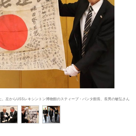
た。左からUSSレキシントン博物館のスティーブ・バンタ館長、長男の敏弘さん