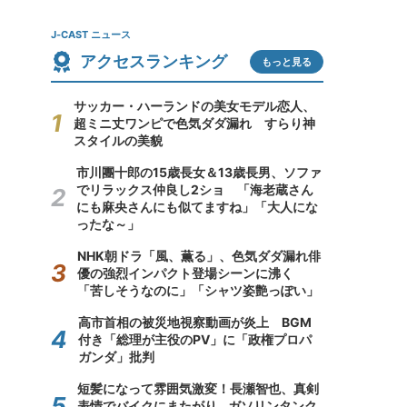
J-CAST ニュース
アクセスランキング
もっと見る
サッカー・ハーランドの美女モデル恋人、
超ミニ丈ワンピで色気ダダ漏れ すらり神
スタイルの美貌
市川團十郎の15歳長女＆13歳長男、ソファ
でリラックス仲良し2ショ 「海老蔵さん
にも麻央さんにも似てますね」「大人にな
ったな～」
NHK朝ドラ「風、薫る」、色気ダダ漏れ俳
優の強烈インパクト登場シーンに沸く
「苦しそうなのに」「シャツ姿艶っぽい」
高市首相の被災地視察動画が炎上 BGM
付き「総理が主役のPV」に「政権プロパ
ガンダ」批判
短髪になって雰囲気激変！長瀬智也、真剣
表情でバイクにまたがり...ガソリンタンク