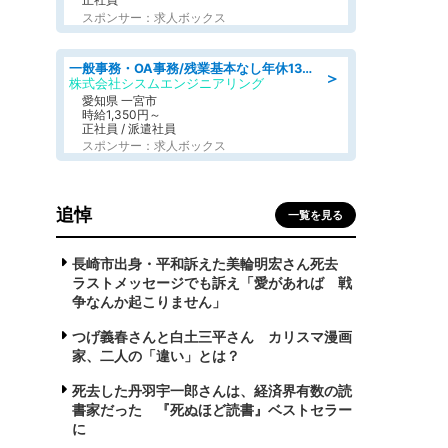
スポンサー：求人ボックス
一般事務・OA事務/残業基本なし年休130日社保完備の一般・調達事務
＞
株式会社シスムエンジニアリング
愛知県 一宮市
時給1,350円～
正社員 / 派遣社員
スポンサー：求人ボックス
追悼
一覧を見る
長崎市出身・平和訴えた美輪明宏さん死去
ラストメッセージでも訴え「愛があれば 戦
争なんか起こりません」
つげ義春さんと白土三平さん カリスマ漫画
家、二人の「違い」とは？
死去した丹羽宇一郎さんは、経済界有数の読
書家だった 『死ぬほど読書』ベストセラー
に