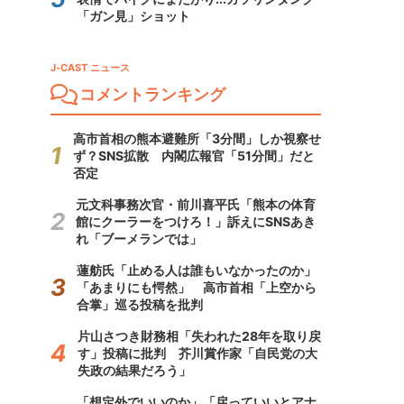
「ガン見」ショット
J-CAST ニュース
コメントランキング
高市首相の熊本避難所「3分間」しか視察せ
ず？SNS拡散 内閣広報官「51分間」だと
否定
元文科事務次官・前川喜平氏「熊本の体育
館にクーラーをつけろ！」訴えにSNSあき
れ「ブーメランでは」
蓮舫氏「止める人は誰もいなかったのか」
「あまりにも愕然」 高市首相「上空から
合掌」巡る投稿を批判
片山さつき財務相「失われた28年を取り戻
す」投稿に批判 芥川賞作家「自民党の大
失政の結果だろう」
「想定外でいいのか」「戻っていいとアナ