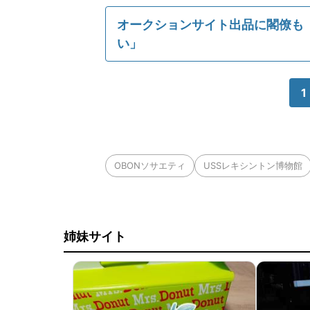
オークションサイト出品に閣僚も
い」
1
OBONソサエティ
USSレキシントン博物館
姉妹サイト