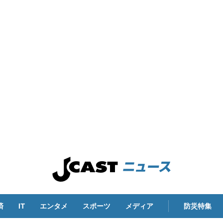
済
IT
エンタメ
スポーツ
メディア
防災特集