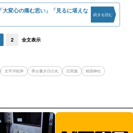
「大変心の痛む思い」「見るに堪えな
続きを読む
2
全文表示
太平洋戦争
寄せ書き日の丸
日章旗
靖国神社