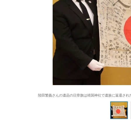
陸田繁義さんの遺品の日章旗は靖国神社で遺族に返還され