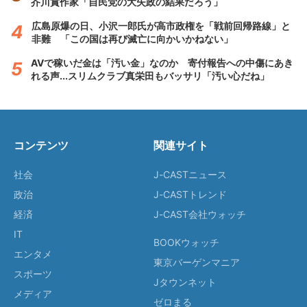
芥川賞作家「自民党の大失政の結果だろう」
広島原爆の日、小沢一郎氏が高市政権を「戦前回帰路線」と
非難 「この国は再び滅亡に向かいかねない」
AVで稼いだ金は「汚い金」なのか 寄付報告への中傷にあき
れる声...スリムクラブ真栄田もバッサリ「汚い心だね」
コンテンツ
関連サイト
社会
J-CASTニュース
政治
J-CASTトレンド
経済
J-CAST会社ウォッチ
IT
BOOKウォッチ
エンタメ
東京バーゲンマニア
スポーツ
Jタウンネット
メディア
ゼロまる