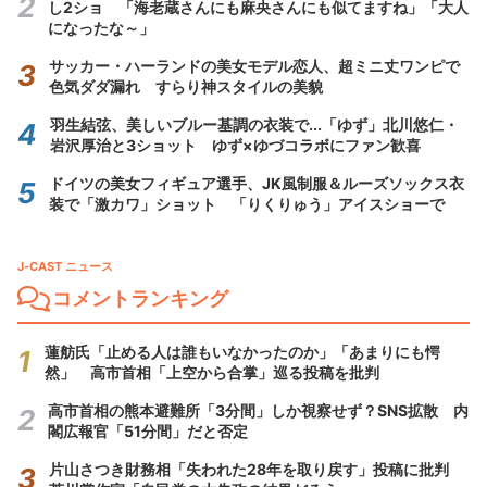
し2ショ 「海老蔵さんにも麻央さんにも似てますね」「大人
になったな～」
サッカー・ハーランドの美女モデル恋人、超ミニ丈ワンピで
色気ダダ漏れ すらり神スタイルの美貌
羽生結弦、美しいブルー基調の衣装で...「ゆず」北川悠仁・
岩沢厚治と3ショット ゆず×ゆづコラボにファン歓喜
ドイツの美女フィギュア選手、JK風制服＆ルーズソックス衣
装で「激カワ」ショット 「りくりゅう」アイスショーで
J-CAST ニュース
コメントランキング
蓮舫氏「止める人は誰もいなかったのか」「あまりにも愕
然」 高市首相「上空から合掌」巡る投稿を批判
高市首相の熊本避難所「3分間」しか視察せず？SNS拡散 内
閣広報官「51分間」だと否定
片山さつき財務相「失われた28年を取り戻す」投稿に批判