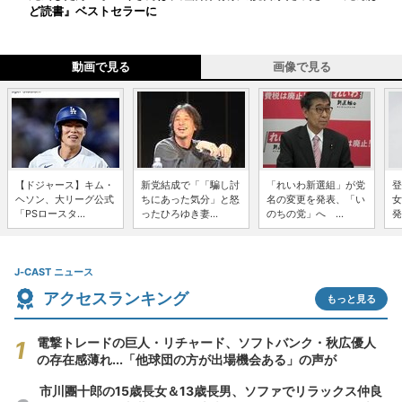
ど読書』ベストセラーに
動画で見る
画像で見る
【ドジャース】キム・
新党結成で「「騙し討
「れいわ新選組」が党
登
ヘソン、大リーグ公式
ちにあった気分」と怒
名の変更を発表、「い
女
「PSロースタ...
ったひろゆき妻...
のちの党」へ ...
発
J-CAST ニュース
アクセスランキング
もっと見る
電撃トレードの巨人・リチャード、ソフトバンク・秋広優人
の存在感薄れ...「他球団の方が出場機会ある」の声が
市川團十郎の15歳長女＆13歳長男、ソファでリラックス仲良