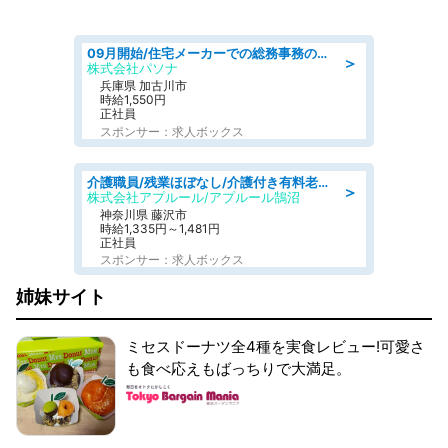
09月開始/住宅メーカーでの総務事務のお仕事/駅近/車通勤可/一般事務/人事労務
＞
株式会社パソナ
兵庫県 加古川市
時給1,550円
正社員
スポンサー：求人ボックス
介護職員/残業ほぼなし/介護付き有料老人ホームの介護職/夜勤専従
＞
株式会社アプルール/アプルール鵠沼
神奈川県 藤沢市
時給1,335円～1,481円
正社員
スポンサー：求人ボックス
姉妹サイト
ミセスドーナツ全4種を実食レビュー!可愛さ
も食べ応えもばっちりで大満足。