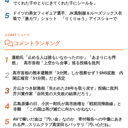
でくれた子やとりにきてくれた子にシールを」
ドイツの美女フィギュア選手、JK風制服＆ルーズソックス衣
装で「激カワ」ショット 「りくりゅう」アイスショーで
J-CAST ニュース
コメントランキング
蓮舫氏「止める人は誰もいなかったのか」「あまりにも愕
然」 高市首相「上空から合掌」巡る投稿を批判
高市首相の熊本避難所「3分間」しか視察せず？SNS拡散 内
閣広報官「51分間」だと否定
片山さつき財務相「失われた28年を取り戻す」投稿に批判
芥川賞作家「自民党の大失政の結果だろう」
広島原爆の日、小沢一郎氏が高市政権を「戦前回帰路線」と
非難 「この国は再び滅亡に向かいかねない」
AVで稼いだ金は「汚い金」なのか 寄付報告への中傷にあき
れる声...スリムクラブ真栄田もバッサリ「汚い心だね」