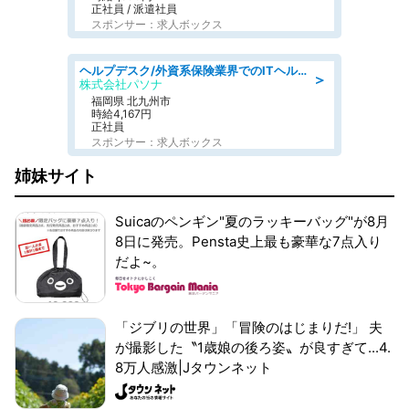
正社員 / 派遣社員
スポンサー：求人ボックス
ヘルプデスク/外資系保険業界でのITヘルプデスク業務/駅近/即日勤務可/ヘルプデスク
＞
株式会社パソナ
福岡県 北九州市
時給4,167円
正社員
スポンサー：求人ボックス
姉妹サイト
Suicaのペンギン"夏のラッキーバッグ"が8月
8日に発売。Pensta史上最も豪華な7点入り
だよ~。
「ジブリの世界」「冒険のはじまりだ!」 夫
が撮影した〝1歳娘の後ろ姿〟が良すぎて...4.
8万人感激|Jタウンネット