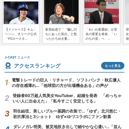
【ドジャース】キム・
新党結成で「「騙し討
「れいわ新選組」が党
登
ヘソン、大リーグ公式
ちにあった気分」と怒
名の変更を発表、「い
女
「PSロースタ...
ったひろゆき妻...
のちの党」へ ...
発
J-CAST ニュース
アクセスランキング
もっと見る
電撃トレードの巨人・リチャード、ソフトバンク・秋広優人
の存在感薄れ...「他球団の方が出場機会ある」の声が
登録者60万超人気美女YouTuber、結婚を発表 「めっちゃ
いい人に出会えた」「私今すごく安定してる」
羽生結弦、美しいブルー基調の衣装で...「ゆず」北川悠仁・
岩沢厚治と3ショット ゆず×ゆづコラボにファン歓喜
ダレノガレ明美、被災地炊き出しで細やかな心遣い...「並ん