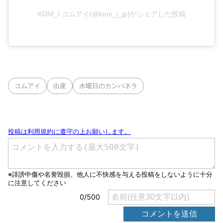
KOM_I コムアイ(@kom_i_jp)がシェアした投稿
コムアイ
出産
水曜日のカンパネラ