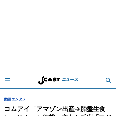
動画
エンタメ
コムアイ「アマゾン出産→胎盤生食