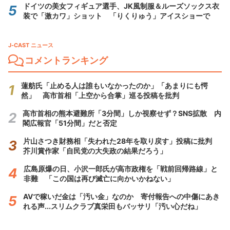
ドイツの美女フィギュア選手、JK風制服＆ルーズソックス衣
装で「激カワ」ショット 「りくりゅう」アイスショーで
J-CAST ニュース
コメントランキング
蓮舫氏「止める人は誰もいなかったのか」「あまりにも愕
然」 高市首相「上空から合掌」巡る投稿を批判
高市首相の熊本避難所「3分間」しか視察せず？SNS拡散 内
閣広報官「51分間」だと否定
片山さつき財務相「失われた28年を取り戻す」投稿に批判
芥川賞作家「自民党の大失政の結果だろう」
広島原爆の日、小沢一郎氏が高市政権を「戦前回帰路線」と
非難 「この国は再び滅亡に向かいかねない」
AVで稼いだ金は「汚い金」なのか 寄付報告への中傷にあき
れる声...スリムクラブ真栄田もバッサリ「汚い心だね」