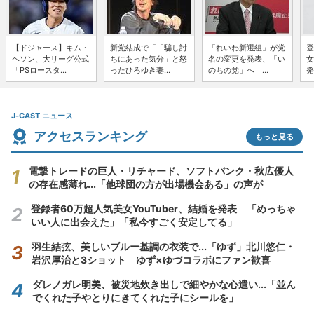
【ドジャース】キム・
新党結成で「「騙し討
「れいわ新選組」が党
登
ヘソン、大リーグ公式
ちにあった気分」と怒
名の変更を発表、「い
女
「PSロースタ...
ったひろゆき妻...
のちの党」へ ...
発
J-CAST ニュース
アクセスランキング
もっと見る
電撃トレードの巨人・リチャード、ソフトバンク・秋広優人
の存在感薄れ...「他球団の方が出場機会ある」の声が
登録者60万超人気美女YouTuber、結婚を発表 「めっちゃ
いい人に出会えた」「私今すごく安定してる」
羽生結弦、美しいブルー基調の衣装で...「ゆず」北川悠仁・
岩沢厚治と3ショット ゆず×ゆづコラボにファン歓喜
ダレノガレ明美、被災地炊き出しで細やかな心遣い...「並ん
でくれた子やとりにきてくれた子にシールを」