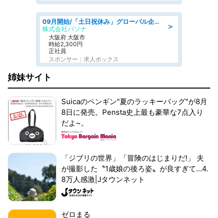
09月開始/「土日祝休み」グローバル企業での産業保健のお仕事/保健師/高時給/残業なし/服装自由
＞
株式会社パソナ
大阪府 大阪市
時給2,300円
正社員
スポンサー：求人ボックス
姉妹サイト
Suicaのペンギン"夏のラッキーバッグ"が8月
8日に発売。Pensta史上最も豪華な7点入り
だよ~。
「ジブリの世界」「冒険のはじまりだ!」 夫
が撮影した〝1歳娘の後ろ姿〟が良すぎて...4.
8万人感激|Jタウンネット
ゼロまる