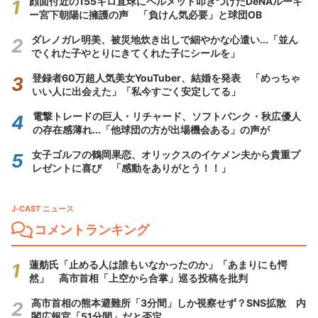
顔面付近の155キロ直球にヘルメット叩きつけたDeNAルーキ
ー宮下朝陽に擁護の声 「負けん気必要」と球団OB
ダレノガレ明美、被災地炊き出しで細やかな心遣い...「並ん
でくれた子やとりにきてくれた子にシールを」
登録者60万超人気美女YouTuber、結婚を発表 「めっちゃ
いい人に出会えた」「私今すごく安定してる」
電撃トレードの巨人・リチャード、ソフトバンク・秋広優人
の存在感薄れ...「他球団の方が出場機会ある」の声が
女子ゴルフの鶴岡果恋、オリックスのイケメン夫から貴重プ
レゼントに喜び 「感動をありがとう！！」
J-CAST ニュース
コメントランキング
蓮舫氏「止める人は誰もいなかったのか」「あまりにも愕
然」 高市首相「上空から合掌」巡る投稿を批判
高市首相の熊本避難所「3分間」しか視察せず？SNS拡散 内
閣広報官「51分間」だと否定