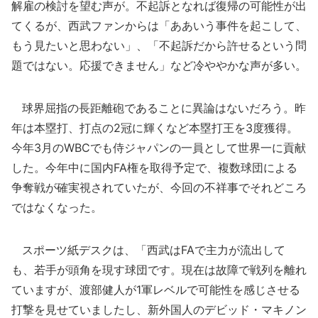
解雇の検討を望む声が。不起訴となれば復帰の可能性が出
てくるが、西武ファンからは「ああいう事件を起こして、
もう見たいと思わない」、「不起訴だから許せるという問
題ではない。応援できません」など冷ややかな声が多い。
球界屈指の長距離砲であることに異論はないだろう。昨
年は本塁打、打点の2冠に輝くなど本塁打王を3度獲得。
今年3月のWBCでも侍ジャパンの一員として世界一に貢献
した。今年中に国内FA権を取得予定で、複数球団による
争奪戦が確実視されていたが、今回の不祥事でそれどころ
ではなくなった。
スポーツ紙デスクは、「西武はFAで主力が流出して
も、若手が頭角を現す球団です。現在は故障で戦列を離れ
ていますが、渡部健人が1軍レベルで可能性を感じさせる
打撃を見せていましたし、新外国人のデビッド・マキノン