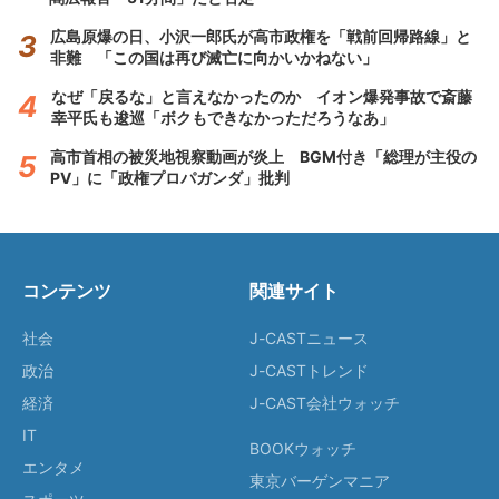
広島原爆の日、小沢一郎氏が高市政権を「戦前回帰路線」と
非難 「この国は再び滅亡に向かいかねない」
なぜ「戻るな」と言えなかったのか イオン爆発事故で斎藤
幸平氏も逡巡「ボクもできなかっただろうなあ」
高市首相の被災地視察動画が炎上 BGM付き「総理が主役の
PV」に「政権プロパガンダ」批判
コンテンツ
関連サイト
社会
J-CASTニュース
政治
J-CASTトレンド
経済
J-CAST会社ウォッチ
IT
BOOKウォッチ
エンタメ
東京バーゲンマニア