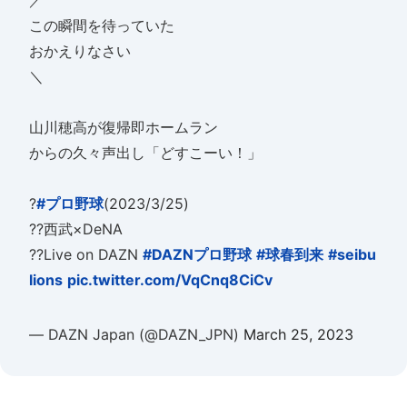
／
この瞬間を待っていた
おかえりなさい
＼
山川穂高が復帰即ホームラン
からの久々声出し「どすこーい！」
?
#プロ野球
(2023/3/25)
??西武×DeNA
??Live on DAZN
#DAZNプロ野球
#球春到来
#seibu
lions
pic.twitter.com/VqCnq8CiCv
— DAZN Japan (@DAZN_JPN)
March 25, 2023