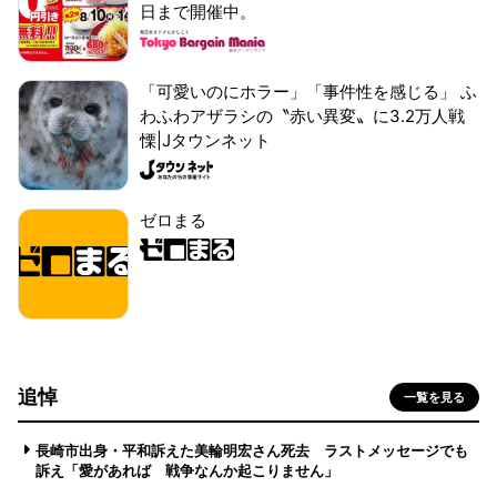
日まで開催中。
「可愛いのにホラー」「事件性を感じる」 ふ
わふわアザラシの〝赤い異変〟に3.2万人戦
慄|Jタウンネット
ゼロまる
追悼
一覧を見る
長崎市出身・平和訴えた美輪明宏さん死去 ラストメッセージでも
訴え「愛があれば 戦争なんか起こりません」