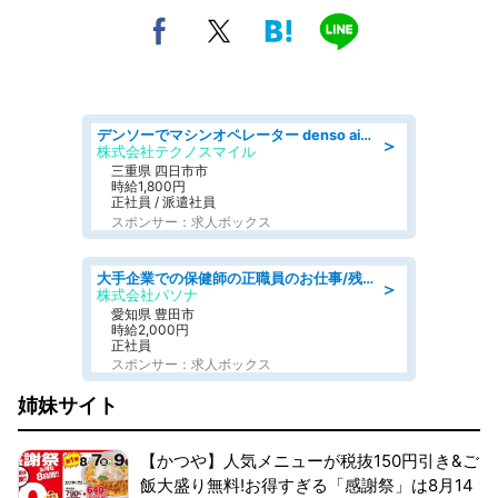
デンソーでマシンオペレーター denso aichi
＞
株式会社テクノスマイル
三重県 四日市市
時給1,800円
正社員 / 派遣社員
スポンサー：求人ボックス
大手企業での保健師の正職員のお仕事/残業なし/要資格:保健師
＞
株式会社パソナ
愛知県 豊田市
時給2,000円
正社員
スポンサー：求人ボックス
姉妹サイト
【かつや】人気メニューが税抜150円引き&ご
飯大盛り無料!お得すぎる「感謝祭」は8月14