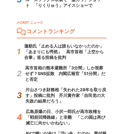
ト 「りくりゅう」アイスショーで
J-CAST ニュース
コメントランキング
蓮舫氏「止める人は誰もいなかったのか」
「あまりにも愕然」 高市首相「上空から
合掌」巡る投稿を批判
高市首相の熊本避難所「3分間」しか視察
せず？SNS拡散 内閣広報官「51分間」だ
と否定
片山さつき財務相「失われた28年を取り戻
す」投稿に批判 芥川賞作家「自民党の大
失政の結果だろう」
広島原爆の日、小沢一郎氏が高市政権を
「戦前回帰路線」と非難 「この国は再び
滅亡に向かいかねない」
AVで稼いだ金は「汚い金」なのか 寄付報