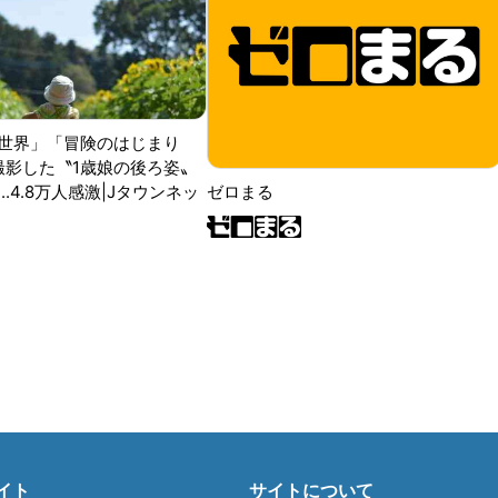
世界」「冒険のはじまり
が撮影した〝1歳娘の後ろ姿〟
ゼロまる
..4.8万人感激|Jタウンネッ
イト
サイトについて