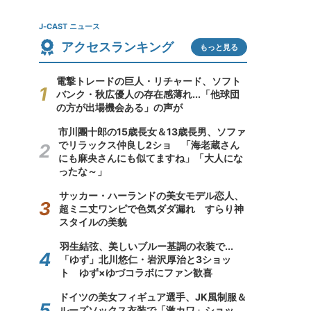
J-CAST ニュース
アクセスランキング
もっと見る
電撃トレードの巨人・リチャード、ソフト
バンク・秋広優人の存在感薄れ...「他球団
の方が出場機会ある」の声が
市川團十郎の15歳長女＆13歳長男、ソファ
でリラックス仲良し2ショ 「海老蔵さん
にも麻央さんにも似てますね」「大人にな
ったな～」
サッカー・ハーランドの美女モデル恋人、
超ミニ丈ワンピで色気ダダ漏れ すらり神
スタイルの美貌
羽生結弦、美しいブルー基調の衣装で...
「ゆず」北川悠仁・岩沢厚治と3ショッ
ト ゆず×ゆづコラボにファン歓喜
ドイツの美女フィギュア選手、JK風制服＆
ルーズソックス衣装で「激カワ」ショッ