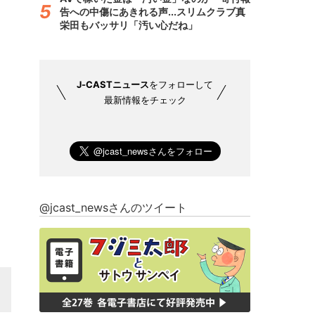
告への中傷にあきれる声...スリムクラブ真
栄田もバッサリ「汚い心だね」
J-CASTニュース
をフォローして
最新情報をチェック
@jcast_newsさんのツイート