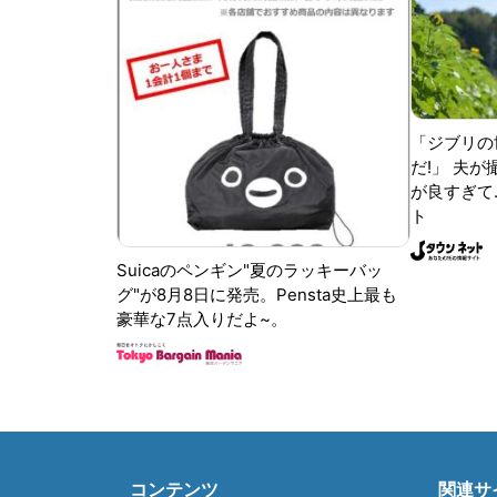
「ジブリの
だ!」 夫
が良すぎて.
ト
Suicaのペンギン"夏のラッキーバッ
グ"が8月8日に発売。Pensta史上最も
豪華な7点入りだよ~。
コンテンツ
関連サ