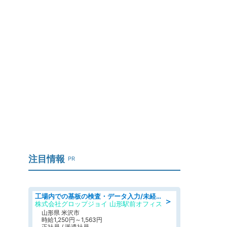
注目情報
PR
工場内での基板の検査・データ入力/未経験歓迎/交通費支給/食堂あり
＞
株式会社グロップジョイ 山形駅前オフィス
山形県 米沢市
時給1,250円～1,563円
正社員 / 派遣社員