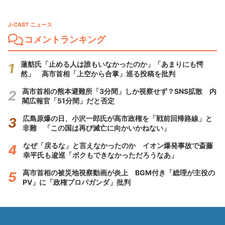
J-CAST ニュース
コメントランキング
蓮舫氏「止める人は誰もいなかったのか」「あまりにも愕
然」 高市首相「上空から合掌」巡る投稿を批判
高市首相の熊本避難所「3分間」しか視察せず？SNS拡散 内
閣広報官「51分間」だと否定
広島原爆の日、小沢一郎氏が高市政権を「戦前回帰路線」と
非難 「この国は再び滅亡に向かいかねない」
なぜ「戻るな」と言えなかったのか イオン爆発事故で斎藤
幸平氏も逡巡「ボクもできなかっただろうなあ」
高市首相の被災地視察動画が炎上 BGM付き「総理が主役の
PV」に「政権プロパガンダ」批判