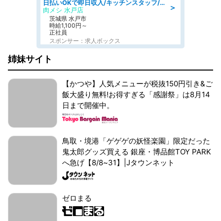
日払いOKで即日収入/キッチンスタッフ/「原付免許必須」デリバリー業務など、自己成長可能な幅広い仕事に挑戦!髪型自由&ピアス・ネイルOK/茨城県/水戸市
＞
肉メシ 水戸店
茨城県 水戸市
時給1,100円～
正社員
スポンサー：求人ボックス
姉妹サイト
【かつや】人気メニューが税抜150円引き&ご
飯大盛り無料!お得すぎる「感謝祭」は8月14
日まで開催中。
鳥取・境港「ゲゲゲの妖怪楽園」限定だった
鬼太郎グッズ買える 銀座・博品館TOY PARK
へ急げ【8/8~31】|Jタウンネット
ゼロまる