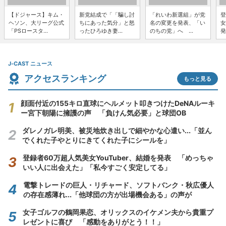
【ドジャース】キム・
新党結成で「「騙し討
「れいわ新選組」が党
登
ヘソン、大リーグ公式
ちにあった気分」と怒
名の変更を発表、「い
女
「PSロースタ...
ったひろゆき妻...
のちの党」へ ...
発
J-CAST ニュース
アクセスランキング
もっと見る
顔面付近の155キロ直球にヘルメット叩きつけたDeNAルーキ
ー宮下朝陽に擁護の声 「負けん気必要」と球団OB
ダレノガレ明美、被災地炊き出しで細やかな心遣い...「並ん
でくれた子やとりにきてくれた子にシールを」
登録者60万超人気美女YouTuber、結婚を発表 「めっちゃ
いい人に出会えた」「私今すごく安定してる」
電撃トレードの巨人・リチャード、ソフトバンク・秋広優人
の存在感薄れ...「他球団の方が出場機会ある」の声が
女子ゴルフの鶴岡果恋、オリックスのイケメン夫から貴重プ
レゼントに喜び 「感動をありがとう！！」