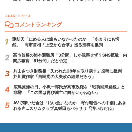
J-CAST ニュース
コメントランキング
蓮舫氏「止める人は誰もいなかったのか」「あまりにも愕
然」 高市首相「上空から合掌」巡る投稿を批判
高市首相の熊本避難所「3分間」しか視察せず？SNS拡散 内
閣広報官「51分間」だと否定
片山さつき財務相「失われた28年を取り戻す」投稿に批判
芥川賞作家「自民党の大失政の結果だろう」
広島原爆の日、小沢一郎氏が高市政権を「戦前回帰路線」と
非難 「この国は再び滅亡に向かいかねない」
AVで稼いだ金は「汚い金」なのか 寄付報告への中傷にあき
れる声...スリムクラブ真栄田もバッサリ「汚い心だね」