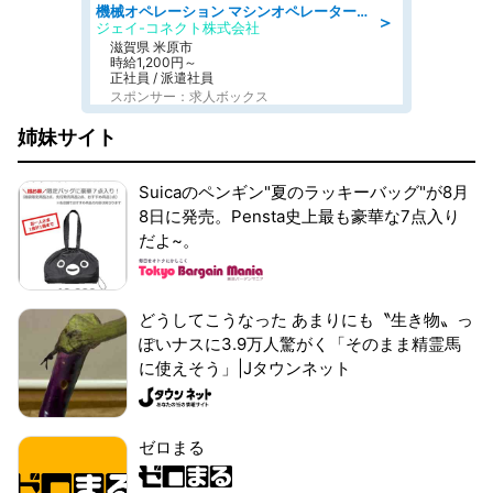
機械オペレーション マシンオペレーター/皆勤手当有/未経験可
＞
ジェイ-コネクト株式会社
滋賀県 米原市
時給1,200円～
正社員 / 派遣社員
スポンサー：求人ボックス
姉妹サイト
Suicaのペンギン"夏のラッキーバッグ"が8月
8日に発売。Pensta史上最も豪華な7点入り
だよ~。
どうしてこうなった あまりにも〝生き物〟っ
ぽいナスに3.9万人驚がく「そのまま精霊馬
に使えそう」|Jタウンネット
ゼロまる