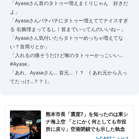
「Ayaseさん首のタトゥー増えまくりじゃん 好きだ
よ」
「Ayaseさんバチバチにタトゥー増えててナイスすぎ
る 右腕埋まってるし！首までいってんのいいね～」
「Ayaseさん気付いたらタトゥーめっちゃ増えてな
い？首周りとか」
「入れるの痛そうだけど喉のタトゥーかっこいい...
#Ayase」
「あれ、Ayaseさん... 首元... ！？ ( あれ元から入っ
てたっけ...？？ )」
熊本市長「震度7」を知ったのは東シ
ナ海上空 「とにかく何としても市役
所に戻り」空港閉鎖でも示した執念
J-CASTニュース