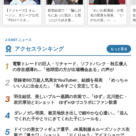
【ドジャース】キム・
新党結成で「「騙し討
「れいわ新選組」が党
登
ヘソン、大リーグ公式
ちにあった気分」と怒
名の変更を発表、「い
女
「PSロースタ...
ったひろゆき妻...
のちの党」へ ...
発
J-CAST ニュース
アクセスランキング
もっと見る
電撃トレードの巨人・リチャード、ソフトバンク・秋広優人
の存在感薄れ...「他球団の方が出場機会ある」の声が
登録者60万超人気美女YouTuber、結婚を発表 「めっちゃ
いい人に出会えた」「私今すごく安定してる」
羽生結弦、美しいブルー基調の衣装で...「ゆず」北川悠仁・
岩沢厚治と3ショット ゆず×ゆづコラボにファン歓喜
ダレノガレ明美、被災地炊き出しで細やかな心遣い...「並ん
でくれた子やとりにきてくれた子にシールを」
ドイツの美女フィギュア選手、JK風制服＆ルーズソックス衣
装で「激カワ」ショット 「りくりゅう」アイスショーで