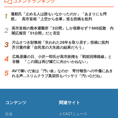
コメントランキング
蓮舫氏「止める人は誰もいなかったのか」「あまりにも愕
然」 高市首相「上空から合掌」巡る投稿を批判
高市首相の熊本避難所「3分間」しか視察せず？SNS拡散 内
閣広報官「51分間」だと否定
片山さつき財務相「失われた28年を取り戻す」投稿に批判
芥川賞作家「自民党の大失政の結果だろう」
広島原爆の日、小沢一郎氏が高市政権を「戦前回帰路線」と
非難 「この国は再び滅亡に向かいかねない」
AVで稼いだ金は「汚い金」なのか 寄付報告への中傷にあき
れる声...スリムクラブ真栄田もバッサリ「汚い心だね」
コンテンツ
関連サイト
社会
J-CASTニュース