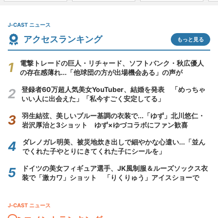
J-CAST ニュース
アクセスランキング
もっと見る
電撃トレードの巨人・リチャード、ソフトバンク・秋広優人
の存在感薄れ...「他球団の方が出場機会ある」の声が
登録者60万超人気美女YouTuber、結婚を発表 「めっちゃ
いい人に出会えた」「私今すごく安定してる」
羽生結弦、美しいブルー基調の衣装で...「ゆず」北川悠仁・
岩沢厚治と3ショット ゆず×ゆづコラボにファン歓喜
ダレノガレ明美、被災地炊き出しで細やかな心遣い...「並ん
でくれた子やとりにきてくれた子にシールを」
ドイツの美女フィギュア選手、JK風制服＆ルーズソックス衣
装で「激カワ」ショット 「りくりゅう」アイスショーで
J-CAST ニュース