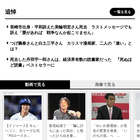
追悼
一覧を見る
長崎市出身・平和訴えた美輪明宏さん死去 ラストメッセージでも
訴え「愛があれば 戦争なんか起こりません」
つげ義春さんと白土三平さん カリスマ漫画家、二人の「違い」と
は？
死去した丹羽宇一郎さんは、経済界有数の読書家だった 『死ぬほ
ど読書』ベストセラーに
動画で見る
画像で見る
【ドジャース】キム・
新党結成で「「騙し討
「れいわ新選組」が党
登
ヘソン、大リーグ公式
ちにあった気分」と怒
名の変更を発表、「い
女
「PSロースタ...
ったひろゆき妻...
のちの党」へ ...
発