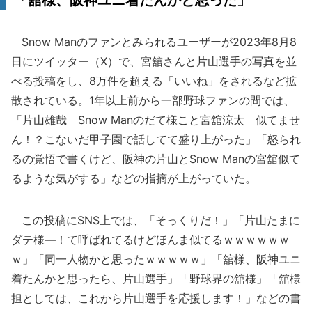
「舘様、阪神ユニ着たんかと思った」
Snow Manのファンとみられるユーザーが2023年8月8
日にツイッター（X）で、宮舘さんと片山選手の写真を並
べる投稿をし、8万件を超える「いいね」をされるなど拡
散されている。1年以上前から一部野球ファンの間では、
「片山雄哉 Snow Manのだて様こと宮舘涼太 似てませ
ん！？こないだ甲子園で話してて盛り上がった」「怒られ
るの覚悟で書くけど、阪神の片山とSnow Manの宮舘似て
るような気がする」などの指摘が上がっていた。
この投稿にSNS上では、「そっくりだ！」「片山たまに
ダテ様―！て呼ばれてるけどほんま似てるｗｗｗｗｗｗ
ｗ」「同一人物かと思ったｗｗｗｗｗ」「舘様、阪神ユニ
着たんかと思ったら、片山選手」「野球界の舘様」「舘様
担としては、これから片山選手を応援します！」などの書