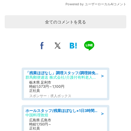
全てのコメントを見る
「残業ほぼなし」調理スタッフ/調理師免許必須/正職員/日勤のみ/介護付き有料老人ホーム/社会保障完備
＞
群馬郵便逓送 株式会社/介護付有料老人ホーム ふる里
栃木県 足利市
時給1,073円～1,100円
正社員
スポンサー：求人ボックス
ホールスタッフ/残業ほぼなし×1日3時間〜勤務OK!フォロー体制も充実/広島県/広島市南区
＞
中国料理敦煌
広島県 広島市
時給1,150円～
正社員