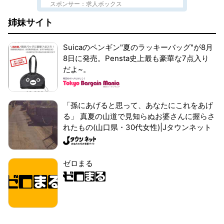
スポンサー：求人ボックス
姉妹サイト
Suicaのペンギン"夏のラッキーバッグ"が8月
8日に発売。Pensta史上最も豪華な7点入り
だよ~。
「孫にあげると思って、あなたにこれをあげ
る」 真夏の山道で見知らぬお婆さんに握らさ
れたもの(山口県・30代女性)|Jタウンネット
ゼロまる