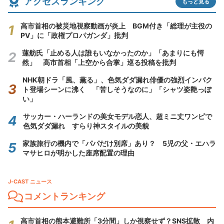
アクセスランキング
もっと見る
高市首相の被災地視察動画が炎上 BGM付き「総理が主役の
PV」に「政権プロパガンダ」批判
蓮舫氏「止める人は誰もいなかったのか」「あまりにも愕
然」 高市首相「上空から合掌」巡る投稿を批判
NHK朝ドラ「風、薫る」、色気ダダ漏れ俳優の強烈インパク
ト登場シーンに沸く 「苦しそうなのに」「シャツ姿艶っぽ
い」
サッカー・ハーランドの美女モデル恋人、超ミニ丈ワンピで
色気ダダ漏れ すらり神スタイルの美貌
家族旅行の機内で「パパだけ別席」あり？ 5児の父・エハラ
マサヒロが明かした座席配置の理由
J-CAST ニュース
コメントランキング
高市首相の熊本避難所「3分間」しか視察せず？SNS拡散 内