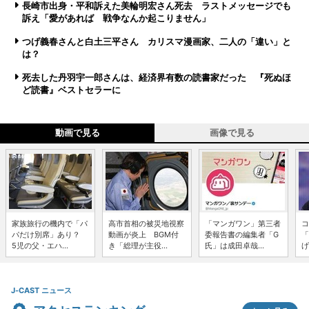
長崎市出身・平和訴えた美輪明宏さん死去 ラストメッセージでも
訴え「愛があれば 戦争なんか起こりません」
つげ義春さんと白土三平さん カリスマ漫画家、二人の「違い」と
は？
死去した丹羽宇一郎さんは、経済界有数の読書家だった 『死ぬほ
ど読書』ベストセラーに
動画で見る
画像で見る
家族旅行の機内で「パ
高市首相の被災地視察
「マンガワン」第三者
コ
パだけ別席」あり？
動画が炎上 BGM付
委報告書の編集者「G
「
5児の父・エハ...
き「総理が主役...
氏」は成田卓哉...
げ
J-CAST ニュース