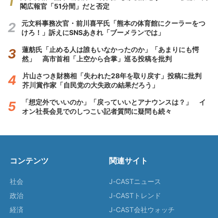
閣広報官「51分間」だと否定
元文科事務次官・前川喜平氏「熊本の体育館にクーラーをつ
けろ！」訴えにSNSあきれ「ブーメランでは」
蓮舫氏「止める人は誰もいなかったのか」「あまりにも愕
然」 高市首相「上空から合掌」巡る投稿を批判
片山さつき財務相「失われた28年を取り戻す」投稿に批判
芥川賞作家「自民党の大失政の結果だろう」
「想定外でいいのか」「戻っていいとアナウンスは？」 イ
オン社長会見でのしつこい記者質問に疑問も続々
コンテンツ
関連サイト
社会
J-CASTニュース
政治
J-CASTトレンド
経済
J-CAST会社ウォッチ