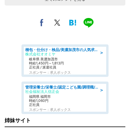
梱包・仕分け・検品/美濃加茂市の人気求人仕分け/高時給/長期休暇充実
＞
株式会社オオミヤ
岐阜県 美濃加茂市
時給1,450円～1,813円
正社員 / 派遣社員
スポンサー：求人ボックス
管理栄養士/栄養士/認定こども園/調理職/認定こども園/週3日～相談可能
＞
社会福祉法人信正会
福岡県 福岡市
時給1,060円
正社員
スポンサー：求人ボックス
姉妹サイト