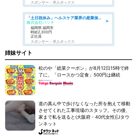
スポンサー：求人ボックス
「土日祝休み」ヘルスケア業界の産業保健師/高時給/未経験OK/要資格:保健師、正看護師
＞
株式会社パソナ
福岡県 福岡市
時給2,300円
正社員
スポンサー：求人ボックス
姉妹サイト
松のや「総菜クーポン」が8月12日15時で終
了に。「ロースかつ定食」500円は継続
道の真ん中で歩けなくなった所を抱えて移動
させてくれた工事現場のスタッフ。その後、
家まで私を送ると(大阪府・40代女性)|Jタウ
ンネット