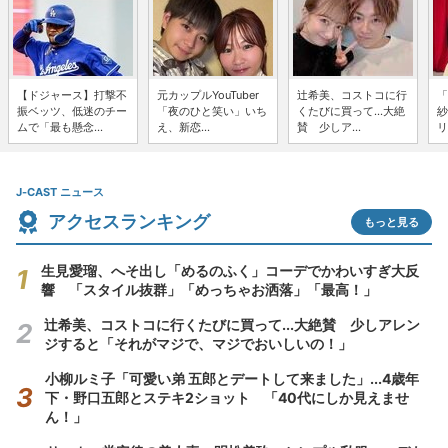
【ドジャース】打撃不
元カップルYouTuber
辻希美、コストコに行
「
振ベッツ、低迷のチー
「夜のひと笑い」いち
くたびに買って...大絶
紗
ムで「最も懸念...
え、新恋...
賛 少しア...
リ
J-CAST ニュース
アクセスランキング
もっと見る
生見愛瑠、へそ出し「めるのふく」コーデでかわいすぎ大反
響 「スタイル抜群」「めっちゃお洒落」「最高！」
辻希美、コストコに行くたびに買って...大絶賛 少しアレン
ジすると「それがマジで、マジでおいしいの！」
小柳ルミ子「可愛い弟 五郎とデートして来ました」...4歳年
下・野口五郎とステキ2ショット 「40代にしか見えませ
ん！」