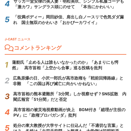
サッカー堂安律の美人妻・明松美玖、シンプル私服コーデも
「激カワ」サングラス頭にのせて 「本当にかわいい」
「役満ボディー」岡田紗佳、肩出し白ノースリで色気ダダ漏
れ 国士無双のかわいさ「おかぴーカワイイ」
J-CAST ニュース
コメントランキング
蓮舫氏「止める人は誰もいなかったのか」「あまりにも愕
然」 高市首相「上空から合掌」巡る投稿を批判
広島原爆の日、小沢一郎氏が高市政権を「戦前回帰路線」と
非難 「この国は再び滅亡に向かいかねない」
高市首相の熊本避難所「3分間」しか視察せず？SNS拡散 内
閣広報官「51分間」だと否定
高市首相の被災地視察動画が炎上 BGM付き「総理が主役の
PV」に「政権プロパガンダ」批判
処分の東大教授が大学サイトに仕込んだ「不適切な言葉」と
は？ 各紙は「六四天安門」と報道も...大学側は説明拒否